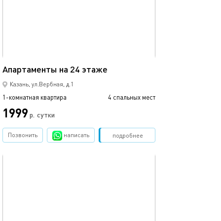
45м²
Апартаменты на 24 этаже
Казань, ул.Вербная, д.1
1-комнатная квартира
4 спальных мест
1999
р.
сутки
Позвонить
написать
Забронировать
подробнее
обновлено 02.07.2026