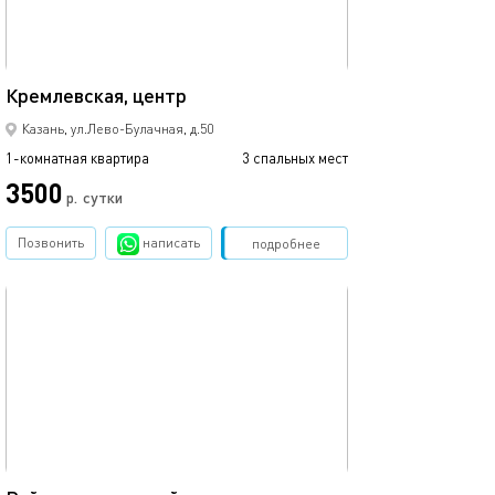
35м²
Кремлевская, центр
Казань, ул.Лево-Булачная, д.50
1-комнатная квартира
3 спальных мест
3500
р.
сутки
Позвонить
написать
Забронировать
подробнее
обновлено 09.03.2024
41м²