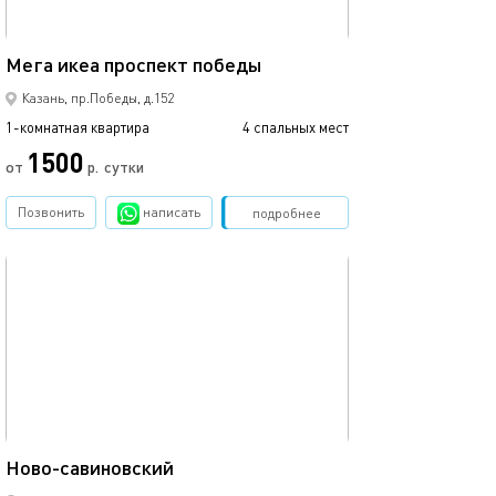
42м²
Мега икеа проспект победы
Казань, пр.Победы, д.152
1-комнатная квартира
4 спальных мест
1500
от
р.
сутки
Позвонить
написать
Забронировать
подробнее
обновлено 12.03.2024
43м²
Ново-савиновский