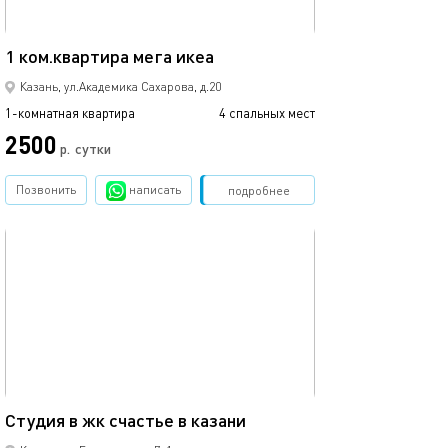
42м²
1 ком.квартира мега икеа
Казань, ул.Академика Сахарова, д.20
1-комнатная квартира
4 спальных мест
2500
р.
сутки
Позвонить
написать
Забронировать
подробнее
обновлено 04.01.2026
40м²
Студия в жк счастье в казани