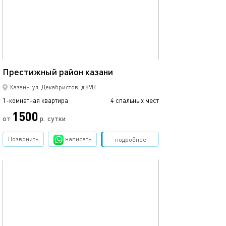
37м²
Престижный район казани
Казань, ул. Декабристов, д.89В
1-комнатная квартира
4 спальных мест
1500
от
р.
сутки
Позвонить
написать
Забронировать
подробнее
обновлено 12.03.2024