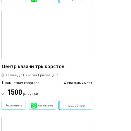
обновлено 12.03.2024
37м²
Центр казани трк корстон
Казань, ул.Николая Ершова, д.14
1-комнатная квартира
4 спальных мест
1500
от
р.
сутки
Позвонить
написать
Забронировать
подробнее
обновлено 12.03.2024