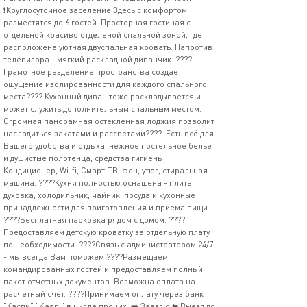
❗Круглосуточное заселение Здесь с комфортом
разместятся до 6 гостей. Просторная гостиная с
отдельной красиво отдёленой спальной зоной, где
расположена уютная двуспальная кровать. Напротив
телевизора - мягкий раскладной диванчик. ????
Грамотное разделение пространства создаёт
ощущение изолированности для каждого спального
места???? Кухонный диван тоже раскладывается и
может служить дополнительным спальным местом.
Огромная панорамная остекленная лоджия позволит
насладиться закатами и рассветами????. Есть всё для
Вашего удобства и отдыха: нежное постельное белье
и душистые полотенца, средства гигиены.
Кондиционер, Wi-fi, Смарт-ТВ, фен, утюг, стиральная
машина. ????️Кухня полностью оснащена - плита,
духовка, холодильник, чайник, посуда и кухонные
принадлежности для приготовления и приема пищи.
????Бесплатная парковка рядом с домом. ????
Предоставляем детскую кроватку за отдельную плату
по необходимости. ????Связь с администратором 24/7
- мы всегда Вам поможем ????Размещаем
командированных гостей и предоставляем полный
пакет отчетных документов. Возможна оплата на
расчетный счет. ????Принимаем оплату через банк
"Каспи" "Kaspi" в числе прочих. ➡️ Заезд с ⬅️ Выезд до