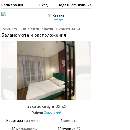
Регистрация
Вход
Подать объявление
Казань
другой город
Россия
/
Казань
/
Однокомнатные квартиры
/
Бухарская, д.32 к3
Баланс уюта и расположения
Бухарская, д.32 к3
Район:
Советский
Квартира
тип жилья
1
комната
38 м²
площадь
13 этаж
из 27