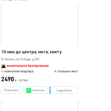
обновлено 08.12.2025
Ещё фото
40м²
10 мин до центра, мега, книту.
Мега икеа прос
Казань, пр.Победы, д.230
моментальное бронирование
1-комнатная квартира
4 спальных мест
1-комнатная квартира
2490
р.
сутки
от
Позвонить
написать
Забронировать
подробнее
обновлено 05.09.2021