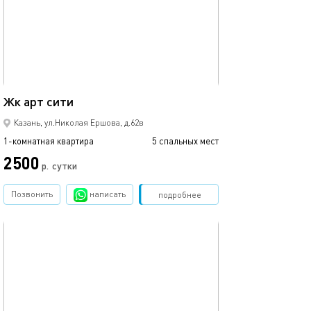
Ещё фото
35м²
Жк арт сити
1ком рядом с ме
Казань, ул.Николая Ершова, д.62в
1-комнатная квартира
5 спальных мест
1-комнатная квартира
2500
1700
р.
сутки
Позвонить
написать
Забронировать
подробнее
обновлено 02.07.2026
Ещё фото