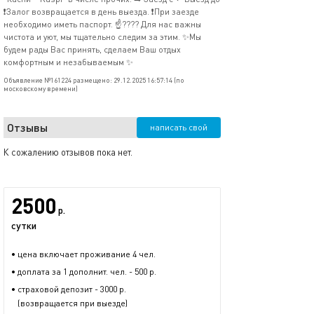
❗Залог возвращается в день выезда. ❗При заезде
необходимо иметь паспорт. ☝???? Для нас важны
чистота и уют, мы тщательно следим за этим. ✨Мы
будем рады Вас принять, сделаем Ваш отдых
комфортным и незабываемым ✨
Объявление №161224 размещено: 29.12.2025 16:57:14 (по
московскому времени)
Отзывы
написать свой
К сожалению отзывов пока нет.
2500
р.
сутки
• цена включает проживание 4 чел.
• доплата за 1 дополнит. чел. - 500 р.
• страховой депозит - 3000 р.
(возвращается при выезде)