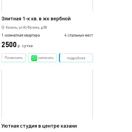
42м²
Элитная 1-к кв. в жк вербной
1 ком.квартира
Казань, ул.Ю.Фучика, д.88
1-комнатная квартира
4 спальных мест
1-комнатная квартира
2500
2500
р.
сутки
Позвонить
написать
Забронировать
подробнее
обновлено 22.03.2022
Ещё фото
25м²
Уютная студия в центре казани
Студия с балко