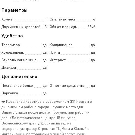
Параметры
Комнат
1
Спальных мест
6
Двухместных кроватей
3
Общая площадь
38м²
Удобства
Телевизор
да
Кондиционер
да
Холодильник
да
Плита
да
Стиральная машина
да
Интернет
да
Джакузи
да
Дополнительно
Постельное белье
да
Отчетные документы
да
Парковка
да
❤️ Идеальная квартира в современном ЖК Яратам в
динамичном районе города - лучшее место для
Вашего отдыха после долгих прогулок или рабочих
дел. ⚡До исторического центра 15 минут по
Вознесенскому тракту. Удобный выезд на
федеральную трассу. Огромные ТЦ Мега и Южный с
магазинами и ресторанами в пешей доступности.