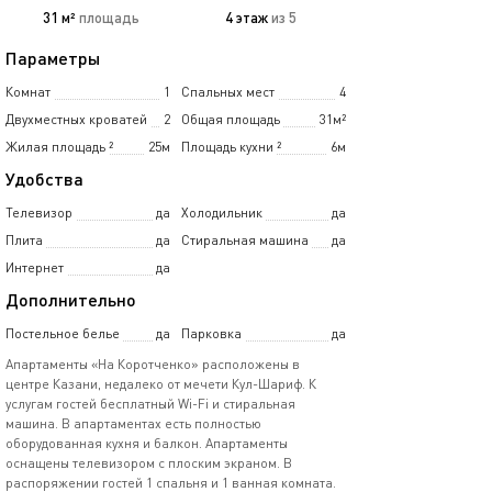
31 м²
площадь
4 этаж
из 5
Параметры
Комнат
1
Спальных мест
4
Двухместных кроватей
2
Общая площадь
31м²
Жилая площадь
²
25м
Площадь кухни
²
6м
Удобства
Телевизор
да
Холодильник
да
Плита
да
Стиральная машина
да
Интернет
да
Дополнительно
Постельное белье
да
Парковка
да
Апартаменты «На Коротченко» расположены в
центре Казани, недалеко от мечети Кул-Шариф. К
услугам гостей бесплатный Wi-Fi и стиральная
машина. В апартаментах есть полностью
оборудованная кухня и балкон. Апартаменты
оснащены телевизором с плоским экраном. В
распоряжении гостей 1 спальня и 1 ванная комната.