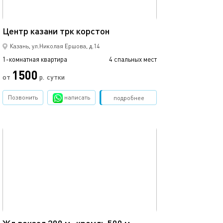
37м²
Центр казани трк корстон
Кремлевская, ц
Казань, ул.Николая Ершова, д.14
1-комнатная квартира
4 спальных мест
1-комнатная квартира
1500
3500
от
р.
сутки
Позвонить
написать
Забронировать
подробнее
обновлено 11.08.2025
Ещё фото
35м²
23а/очаровател