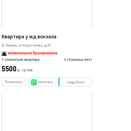
Ещё фото
45м²
Квартира у жд вокзала
Квартира в цен
Казань, ул.Коротченко, д.22
моментальное бронирование
1-комнатная квартира
4 спальных мест
1-комнатная квартира
5500
3500
р.
сутки
Позвонить
написать
Забронировать
подробнее
обновлено 12.03.2024
Ещё фото