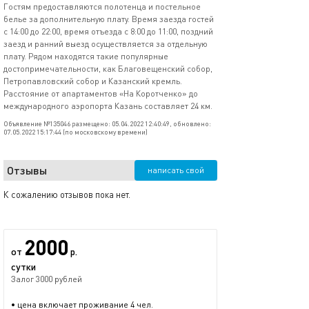
Гостям предоставляются полотенца и постельное
белье за дополнительную плату. Время заезда гостей
с 14:00 до 22:00, время отъезда с 8:00 до 11:00, поздний
заезд и ранний выезд осуществляется за отдельную
плату. Рядом находятся такие популярные
достопримечательности, как Благовещенский собор,
Петропавловский собор и Казанский кремль.
Расстояние от апартаментов «На Коротченко» до
международного аэропорта Казань составляет 24 км.
Объявление №135046 размещено: 05.04.2022 12:40:49, обновлено:
07.05.2022 15:17:44 (по московскому времени)
Отзывы
написать свой
К сожалению отзывов пока нет.
2000
от
р.
сутки
Залог 3000 рублей
• цена включает проживание 4 чел.