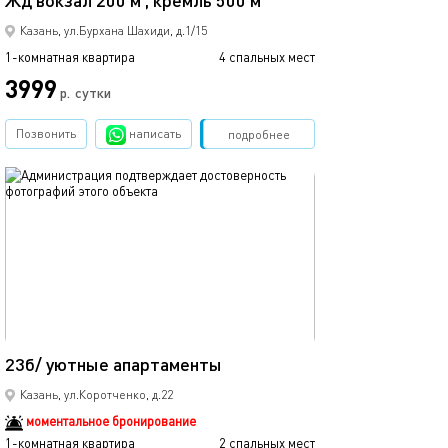
Жд вокзал 200 м , кремль 500 м
Казань, ул.Бурхана Шахиди, д.1/15
1-комнатная квартира
4 спальных мест
1-комнатная квартира
3999
р.
сутки
от
Позвонить
написать
Забронировать
подробнее
обновлено 25.03.2022
Ещё фото
15м²
23б/ уютные апартаменты
45а/уютные ап
Казань, ул.Коротченко, д.22
моментальное бронирование
1-комнатная квартира
2 спальных мест
1-комнатная квартира