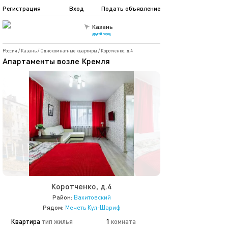
Регистрация
Вход
Подать объявление
Казань
другой город
Россия
/
Казань
/
Однокомнатные квартиры
/
Коротченко, д.4
Апартаменты возле Кремля
Коротченко, д.4
Район:
Вахитовский
Рядом:
Мечеть Кул-Шариф
Квартира
тип жилья
1
комната