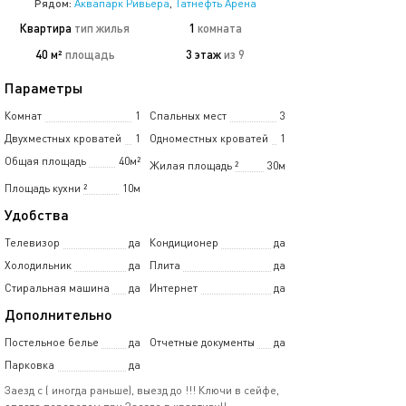
Рядом:
Аквапарк Ривьера
,
Татнефть Арена
Квартира
тип жилья
1
комната
40 м²
площадь
3 этаж
из 9
Параметры
Комнат
1
Спальных мест
3
Двухместных кроватей
1
Одноместных кроватей
1
Общая площадь
40м²
Жилая площадь
²
30м
Площадь кухни
²
10м
Удобства
Телевизор
да
Кондиционер
да
Холодильник
да
Плита
да
Стиральная машина
да
Интернет
да
Дополнительно
Постельное белье
да
Отчетные документы
да
Парковка
да
Заезд с ( иногда раньше), выезд до !!! Ключи в сейфе,