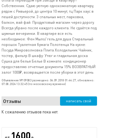
оплата переводом при Заезде в квартиру!!
Собственник. Сдаю уютную однокомнатную квартиру,
рядом с Ривьерой, до центра 10 минут, тц Парк хаус в
пешей доступности. 3 спальных мест, парковка,
балкон, вай фай. Продуктовый магазин через дорогу.
Всегда убрано после каждого клиента. Не сдаётся под
шумные вечеринки. В квартире все есть
необходимое: Фен Мыло/ гель для душа Стиральный
порошок Туалетная бумага Полотенца На кухне:
Посуда Микроволновка Плита Холодильник Чайник,
тостер, фильтр В шкафу: Утюг и гладильная доска
Сушка для белья Белье В комнате: кондиционер
предоставляю отчетные документы 15% ВОЗВРАТНЫЙ
залог 1000₽, возвращается после уборки в этот день
Объявление №109083 размещено: 04.09.2018 01:44:27, обновлено:
07.08.2024 13:32:45 (по московскому времени)
Отзывы
написать свой
К сожалению отзывов пока нет.
1600
от
р.