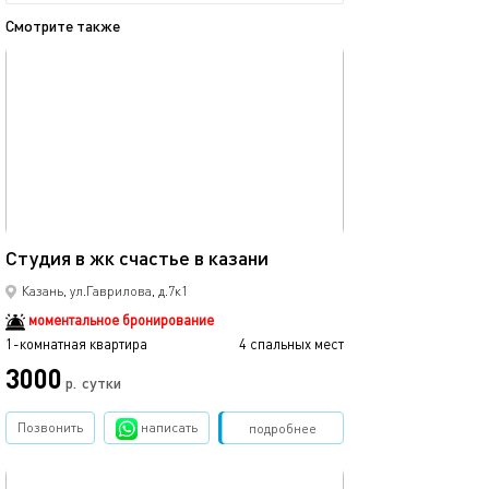
Смотрите также
обновлено 04.01.2026
Ещё фото
40м²
Студия в жк счастье в казани
Рядом с центро
Казань, ул.Гаврилова, д.7к1
моментальное бронирование
1-комнатная квартира
4 спальных мест
1-комнатная квартира
3000
2990
р.
сутки
Позвонить
написать
Забронировать
подробнее
обновлено 12.03.2024