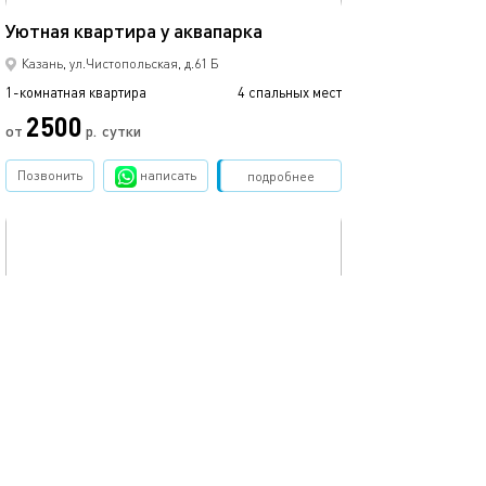
40м²
Квартира у аква
Уютная квартира у аквапарка
Казань, ул.Чистопольская, д.61 Б
1-комнатная квартира
4 спальных мест
1-комнатная квартира
2500
от
р.
сутки
от
Позвонить
написать
Забронировать
подробнее
обновлено 27.12.2022
Ещё фото
55м²
Евро квартира акбарс арена
Казань арена, р
Казань, ул.Чистопольская, д.85а