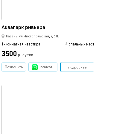
44м²
Аквапарк ривьера
С видом на кол
Казань, ул.Чистопольская, д.61Б
1-комнатная квартира
4 спальных мест
1-комнатная квартира
3500
р.
сутки
от
Позвонить
написать
Забронировать
подробнее
обновлено 27.12.2022
Ещё фото