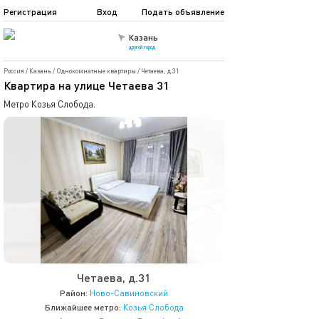
Регистрация
Вход
Подать объявление
Казань
другой город
Россия
/
Казань
/
Однокомнатные квартиры
/
Четаева, д.31
Квартира на улице Четаева 31
Метро Козья Слобода.
Четаева, д.31
Район:
Ново-Савиновский
Ближайшее метро:
Козья Слобода