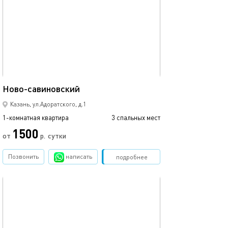
Ещё фото
43м²
Ново-савиновский
Аквапарк ривье
Казань, ул.Адоратского, д.1
1-комнатная квартира
3 спальных мест
1-комнатная квартира
1500
от
р.
сутки
от
Позвонить
написать
Забронировать
подробнее
обновлено 09.03.2024
Ещё фото