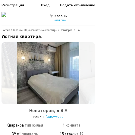
Регистрация
Вход
Подать объявление
Казань
другой город
Россия
/
Казань
/
Однокомнатные квартиры
/
Новаторов, д.8 А
Уютная квартира.
Новаторов, д.8 А
Район:
Советский
Квартира
тип жилья
1
комната
39 м²
площадь
15 этаж
из 19