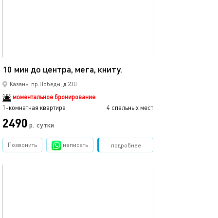
Ещё фото
40м²
10 мин до центра, мега, книту.
Мега икеа прос
Казань, пр.Победы, д.230
моментальное бронирование
1-комнатная квартира
4 спальных мест
1-комнатная квартира
2490
р.
сутки
от
Позвонить
написать
Забронировать
подробнее
обновлено 05.09.2021
Ещё фото