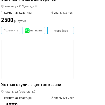
Казань, ул.Ю.Фучика, д.88
1-комнатная квартира
4 спальных мест
1-комнатная квартира
2500
2500
р.
сутки
Позвонить
написать
Забронировать
подробнее
обновлено 22.03.2022
Ещё фото
25м²
Уютная студия в центре казани
Студия с балко
Казань, ул.Гастелло, д.7
1-комнатная квартира
2 спальных мест
1-комнатная квартира