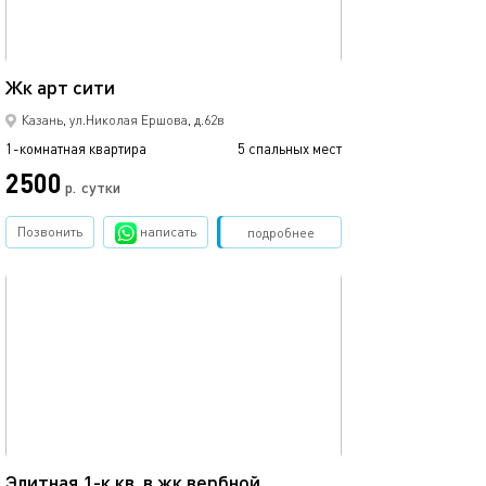
35м²
Жк арт сити
1ком рядом с ме
Казань, ул.Николая Ершова, д.62в
1-комнатная квартира
5 спальных мест
1-комнатная квартира
2500
1700
р.
сутки
Позвонить
написать
Забронировать
подробнее
обновлено 02.07.2026
Ещё фото
42м²
Элитная 1-к кв. в жк вербной
1 ком.квартира