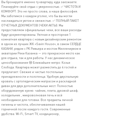
Вы бронируете именно ту квартиру, куда заезжаете.
Планируйте свой отдых с уверенностью. ✅ ЧИСТОТА И
КОМФОРТ: Это не просто слова, а наша философия.
Мы заботимся о каждом уголке, что бы вы могли
наслаждаться уютом и свежестью. ✅ ПОЛНЫЙ ПАКЕТ
ОТЧЕТНЫХ ДОКУМЕНТОВ (ЧЕКИ АКТЫ): Мы
предоставляем официальные чеки, все ваши расходы
будут документированы. Уютная и просторная 1
комнатная квартира с новым дизайнерским ремонтом
в одном из лучших ЖК «Savin House», в самом СЕРДЦЕ
КАЗАНИ, рядом с РК Ривьера и мостом Миллениумом в
акватории Реки Казанка — это прекрасное место как
для отдыха, так и для работы. У нас динамическое
ценообразование Ⓜ️ Ближайшее метро: Козья
Слобода. Квартира может разместить до 4 гостей и
предлагает: Свежие и чистые постельные
принадлежности и полотенца. Удобную двуспальную
кровать с ортопедическим матрасом и раскладной
диван для двух дополнительных мест. Полностью
оборудованную кухню: чайник, плита, духовой шкаф,
холодильник , микроволновая печь и всё
необходимое для готовки. Все предметы личной
гигиены и чистота, обеспечиваемая нашей
горничной после каждого гостя. Современные
удобства: Wi-Fi, Smart TV, кондиционер,