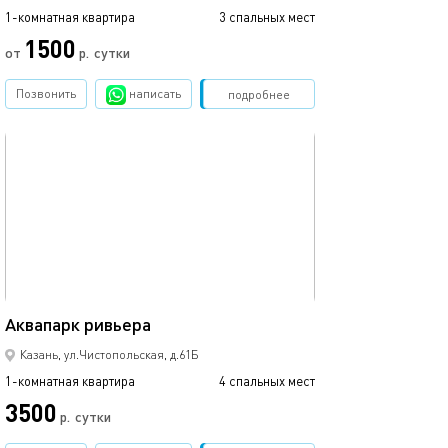
1-комнатная квартира
3 спальных мест
1-комнатная квартира
1500
от
р.
сутки
от
Позвонить
написать
Забронировать
подробнее
обновлено 09.03.2024
Ещё фото
44м²
Аквапарк ривьера
С видом на кол
Казань, ул.Чистопольская, д.61Б
1-комнатная квартира
4 спальных мест
1-комнатная квартира
3500
р.
сутки
от