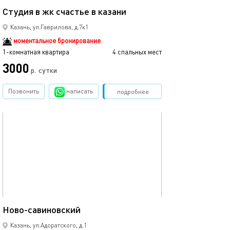
Студия в жк счастье в казани
Рядом с центро
Казань, ул.Гаврилова, д.7к1
моментальное бронирование
1-комнатная квартира
4 спальных мест
1-комнатная квартира
3000
2990
р.
сутки
Позвонить
написать
Забронировать
подробнее
обновлено 12.03.2024
Ещё фото
43м²
Ново-савиновский
Аквапарк ривье
Казань, ул.Адоратского, д.1