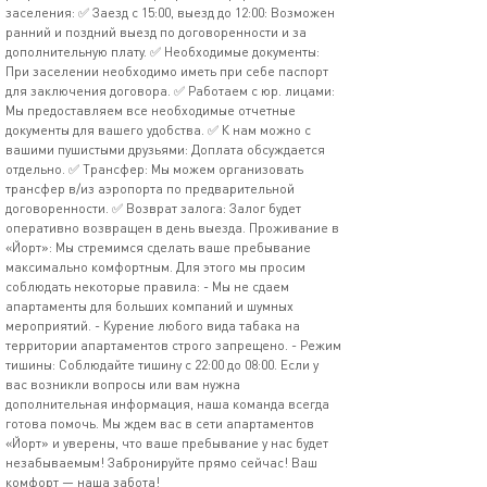
заселения: ✅ Заезд с 15:00, выезд до 12:00: Возможен
ранний и поздний выезд по договоренности и за
дополнительную плату. ✅ Необходимые документы:
При заселении необходимо иметь при себе паспорт
для заключения договора. ✅ Работаем с юр. лицами:
Мы предоставляем все необходимые отчетные
документы для вашего удобства. ✅ К нам можно с
вашими пушистыми друзьями: Доплата обсуждается
отдельно. ✅ Трансфер: Мы можем организовать
трансфер в/из аэропорта по предварительной
договоренности. ✅ Возврат залога: Залог будет
оперативно возвращен в день выезда. Проживание в
«Йорт»: Мы стремимся сделать ваше пребывание
максимально комфортным. Для этого мы просим
соблюдать некоторые правила: - Мы не сдаем
апартаменты для больших компаний и шумных
мероприятий. - Курение любого вида табака на
территории апартаментов строго запрещено. - Режим
тишины: Соблюдайте тишину с 22:00 до 08:00. Если у
вас возникли вопросы или вам нужна
дополнительная информация, наша команда всегда
готова помочь. Мы ждем вас в сети апартаментов
«Йорт» и уверены, что ваше пребывание у нас будет
незабываемым! Забронируйте прямо сейчас! Ваш
комфорт — наша забота!