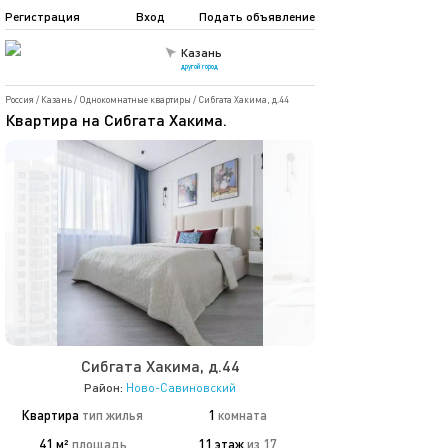
Регистрация
Вход
Подать объявление
Казань
другой город
Россия
/
Казань
/
Однокомнатные квартиры
/
Сибгата Хакима, д.44
Квартира на Сибгата Хакима.
Сибгата Хакима, д.44
Район:
Ново-Савиновский
Квартира
тип жилья
1
комната
41 м²
площадь
11 этаж
из 17