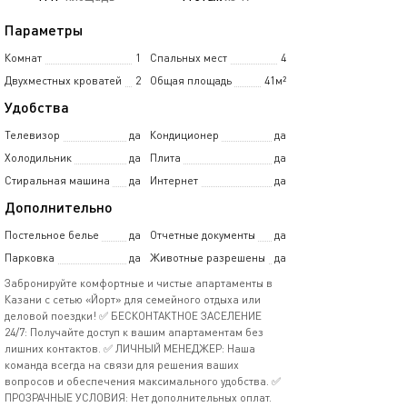
Параметры
Комнат
1
Спальных мест
4
Двухместных кроватей
2
Общая площадь
41м²
Удобства
Телевизор
да
Кондиционер
да
Холодильник
да
Плита
да
Стиральная машина
да
Интернет
да
Дополнительно
Постельное белье
да
Отчетные документы
да
Парковка
да
Животные разрешены
да
Забронируйте комфортные и чистые апартаменты в
Казани с сетью «Йорт» для семейного отдыха или
деловой поездки! ✅ БЕСКОНТАКТНОЕ ЗАСЕЛЕНИЕ
24/7: Получайте доступ к вашим апартаментам без
лишних контактов. ✅ ЛИЧНЫЙ МЕНЕДЖЕР: Наша
команда всегда на связи для решения ваших
вопросов и обеспечения максимального удобства. ✅
ПРОЗРАЧНЫЕ УСЛОВИЯ: Нет дополнительных оплат.