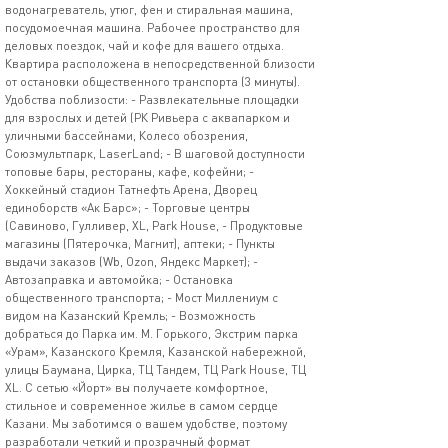
водонагреватель, утюг, фен и стиральная машина,
посудомоечная машина. Рабочее пространство для
деловых поездок, чай и кофе для вашего отдыха.
Квартира расположена в непосредственной близости
от остановки общественного транспорта (3 минуты).
Удобства поблизости: - Развлекательные площадки
для взрослых и детей (РК Ривьера с аквапарком и
уличными бассейнами, Колесо обозрения,
Союзмультпарк, LaserLand; - В шаговой доступности
топовые бары, рестораны, кафе, кофейни; -
Хоккейный стадион Татнефть Арена, Дворец
единоборств «Ак Барс»; - Торговые центры
(Савиново, Гулливер, XL, Park House, - Продуктовые
магазины (Пятерочка, Магнит), аптеки; - Пункты
выдачи заказов (Wb, Ozon, Яндекс Маркет); -
Автозаправка и автомойка; - Остановка
общественного транспорта; - Мост Миллениум с
видом на Казанский Кремль; - Возможность
добраться до Парка им. М. Горького, Экстрим парка
«Урам», Казанского Кремля, Казанской набережной,
улицы Баумана, Цирка, ТЦ Тандем, ТЦ Park House, ТЦ
XL. С сетью «Йорт» вы получаете комфортное,
стильное и современное жилье в самом сердце
Казани. Мы заботимся о вашем удобстве, поэтому
разработали четкий и прозрачный формат