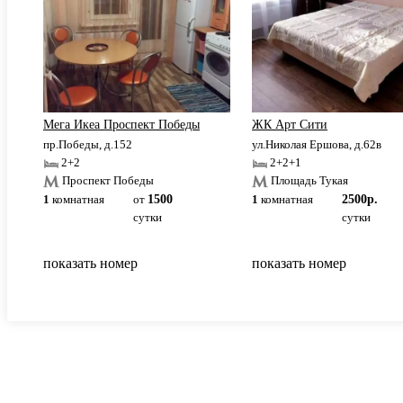
КНИТУ.
Мега Икеа Проспект Победы
ЖК Арт Сити
пр.Победы, д.152
ул.Николая Ершова, д.62в
2+2
2+2+1
Проспект Победы
Площадь Тукая
1
комнатная
от
1500
1
комнатная
2500р.
сутки
сутки
показать номер
показать номер