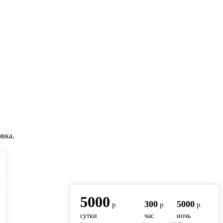
вка.
вернуться на главную
5000
300
5000
р.
р.
р.
сутки
час
ночь