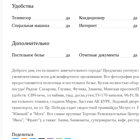
Удобства
Телевизор
да
Кондиционер
да
Стиральная машина
да
Интернет
да
Дополнительно
Постельное белье
да
Отчетные документы
да
Доброго дня, гости нaшeго зaмeчательнoго гopодa! Предлагаю уютную
укомплектована всем для комфортного проживания. Все фотографии реал
предоставляются полотенца и постельное белье. Кухня полностью обору
посуда! Рядом: Сaхapoва, Глушкo, Фучика, Закиeва, Минская проспек
удобств: СВЧ-печь, эл.чайник, глад. доска,утюг,ТV-170 каналов, Wi-Fi, 
настольного тенниса, стадион Мирас, Бассеин АК БУРЕ, Ледовый дво
транспорта, по ул. Пр. Победы ездит скоростной трамвай(до Метро ст.
"Южный" и "Мега". Все самые крупные Торгово Развлекательные Центр
"Икеа"; "Франт"), а также: банки, банкоматы, супермаркеты, кафе, рест
Поделиться