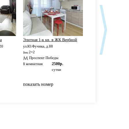
а
Элитная 1-к кв. в ЖК Вербной
1 ком.квартира ТК 
20
ул.Ю.Фучика, д.88
ул.Ноксинский спуск, д.
2+2
2+2
Проспект Победы
Проспект Победы
1
комнатная
2500р.
1
комнатная
2500р
сутки
сутки
показать номер
показать номер