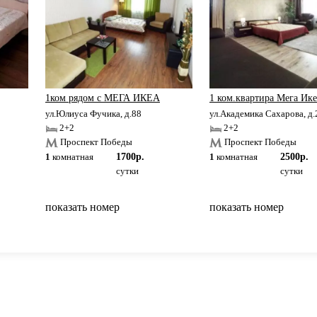
1ком рядом с МЕГА ИКЕА
1 ком.квартира Мега Ике
ул.Юлиуса Фучика, д.88
ул.Академика Сахарова, д.
2+2
2+2
Проспект Победы
Проспект Победы
1
комнатная
1700р.
1
комнатная
2500р.
сутки
сутки
показать номер
показать номер
вернуться на главную