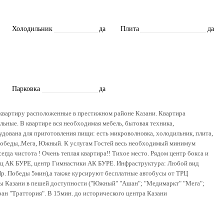
Холодильник
да
Плита
да
Парковка
да
 квартиру pасположенные в престижном районе Казани. Квартира
ьные. В квартире вся необходимая мебель, бытовая техника,
дована для приготовления пищи: есть микроволновка, холодильник, плита,
тПобеды,.Мега, Южный. К услугам Гостей весь необходимый минимум
Всегда чистота ! Очень теплая квартира!! Тихое место. Рядом центр бокса и
рец АК БУРЕ, центр Гимнастики АК БУРЕ. Инфраструктура: Любой вид
 Пр. Победы 5мин),а также курсируют бесплатные автобусы от ТРЦ
ы Казани в пешей доступности ("Южный" "Ашан"; "Медимаркт" "Мега";
оран "Траттория". В 15мин. до исторического центра Казани