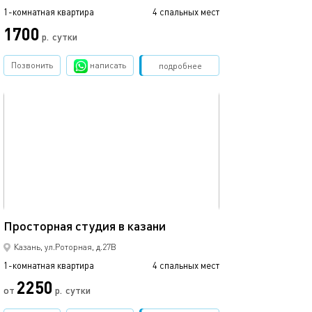
1-комнатная квартира
4 спальных мест
1-комнатная квартира
1700
р.
сутки
от
Позвонить
написать
Забронировать
подробнее
обновлено 22.03.2022
Ещё фото
42м²
Просторная студия в казани
Уютная студия в
Казань, ул.Роторная, д.27В
1-комнатная квартира
4 спальных мест
1-комнатная квартира
2250
от
р.
сутки
от