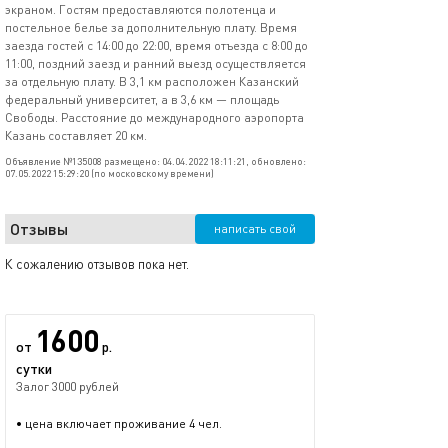
экраном. Гостям предоставляются полотенца и
постельное белье за дополнительную плату. Время
заезда гостей с 14:00 до 22:00, время отъезда с 8:00 до
11:00, поздний заезд и ранний выезд осуществляется
за отдельную плату. В 3,1 км расположен Казанский
федеральный университет, а в 3,6 км — площадь
Свободы. Расстояние до международного аэропорта
Казань составляет 20 км.
Объявление №135008 размещено: 04.04.2022 18:11:21, обновлено:
07.05.2022 15:29:20 (по московскому времени)
Отзывы
написать свой
К сожалению отзывов пока нет.
1600
от
р.
сутки
Залог 3000 рублей
• цена включает проживание 4 чел.