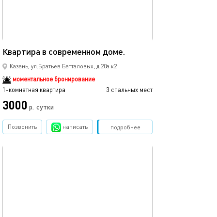
35м²
Квартира в современном доме.
Новая однокомн
Казань, ул.Братьев Батталовых, д.20а к2
моментальное бронирование
1-комнатная квартира
3 спальных мест
1-комнатная квартира
3000
3500
р.
сутки
Позвонить
написать
Забронировать
подробнее
обновлено 02.04.2024
Ещё фото