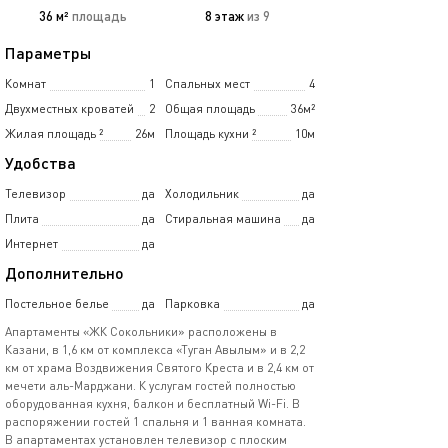
36 м²
площадь
8 этаж
из 9
Параметры
Комнат
1
Спальных мест
4
Двухместных кроватей
2
Общая площадь
36м²
Жилая площадь
²
26м
Площадь кухни
²
10м
Удобства
Телевизор
да
Холодильник
да
Плита
да
Стиральная машина
да
Интернет
да
Дополнительно
Постельное белье
да
Парковка
да
Апартаменты «ЖК Сокольники» расположены в
Казани, в 1,6 км от комплекса «Туган Авылым» и в 2,2
км от храма Воздвижения Святого Креста и в 2,4 км от
мечети аль-Марджани. К услугам гостей полностью
оборудованная кухня, балкон и бесплатный Wi-Fi. В
распоряжении гостей 1 спальня и 1 ванная комната.
В апартаментах установлен телевизор с плоским