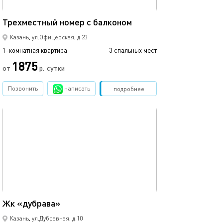
25м²
Трехместный номер с балконом
4-х местный но
Казань, ул.Офицерская, д.23
1-комнатная квартира
3 спальных мест
1-комнатная квартира
1875
от
р.
сутки
от
Позвонить
написать
Забронировать
подробнее
обновлено 10.12.2024
Ещё фото
46м²
Жк «дубрава»
Уютная студия в
Казань, ул.Дубравная, д.10