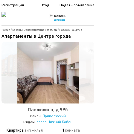
Регистрация
Вход
Подать объявление
Казань
другой город
Россия
/
Казань
/
Однокомнатные квартиры
/
Павлюхина, д.99б
Апартаменты в Центре города
Павлюхина, д.99б
Район:
Приволжский
Рядом:
озеро Нижний Кабан
Квартира
тип жилья
1
комната