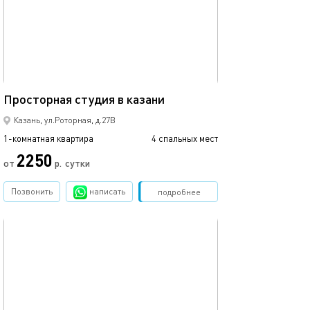
Ещё фото
42м²
Просторная студия в казани
Уютная студия в
Казань, ул.Роторная, д.27В
1-комнатная квартира
4 спальных мест
1-комнатная квартира
2250
от
р.
сутки
от
Позвонить
написать
Забронировать
подробнее
обновлено 18.08.2025
Ещё фото