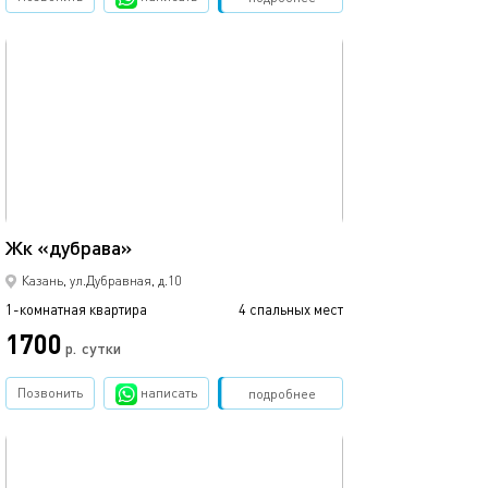
обновлено 10.12.2024
Ещё фото
46м²
Жк «дубрава»
Уютная студия в
Казань, ул.Дубравная, д.10
1-комнатная квартира
4 спальных мест
1-комнатная квартира
1700
р.
сутки
от
Позвонить
написать
Забронировать
подробнее
обновлено 22.03.2022