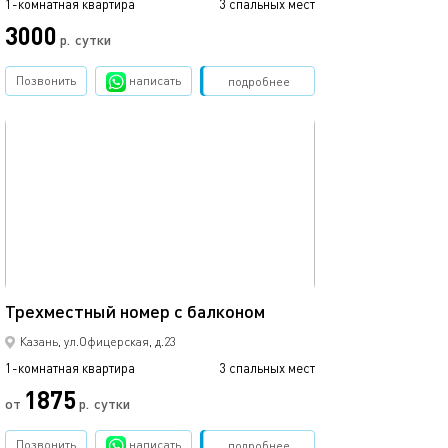
1-комнатная квартира
3 спальных мест
1-комнатная квартира
3000
3500
р.
сутки
Позвонить
написать
Забронировать
подробнее
обновлено 02.04.2024
Ещё фото
25м²
Трехместный номер с балконом
4-х местный но
Казань, ул.Офицерская, д.23
1-комнатная квартира
3 спальных мест
1-комнатная квартира
1875
от
р.
сутки
от
Позвонить
написать
Забронировать
подробнее