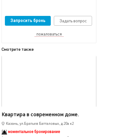
Запросить бронь
Задать вопрос
пожаловаться
Смотрите также
обновлено 04.02.2025
Ещё фото
35м²
Квартира в современном доме.
Новая однокомн
Казань, ул.Братьев Батталовых, д.20а к2
моментальное бронирование