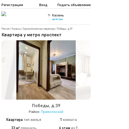
Регистрация
Вход
Подать объявление
Казань
другой город
Россия
/
Казань
/
Однокомнатные квартиры
/
Победы, д.39
Квартира у метро проспект
Победы, д.39
Район:
Приволжский
Квартира
тип жилья
1
комната
33 м²
площадь
6 этаж
из 9