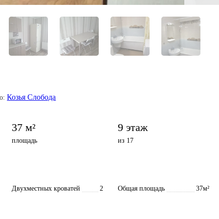
Козья Слобода
о:
37 м²
9 этаж
площадь
из 17
Двухместных кроватей
2
Общая площадь
37м²