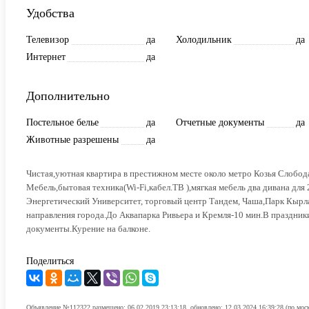
Удобства
Телевизор
да
Холодильник
да
Интернет
да
Дополнительно
Постельное белье
да
Отчетные документы
да
Животные разрешены
да
Чистая,уютная квартира в престижном месте около метро Козья Слобода
Мебель,бытовая техника(Wi-Fi,кабел.ТВ ),мягкая мебель два дивана для
Энергетический Университет, торговый центр Тандем, Чаша,Парк Кырл
направления города.До Аквапарка Ривьера и Кремля-10 мин.В праздни
документы.Курение на балконе.
Поделиться
Объявление №112322 размещено: 06.02.2019 23:13:18, обновлено: 12.03.2024 16:39:28 (по мос