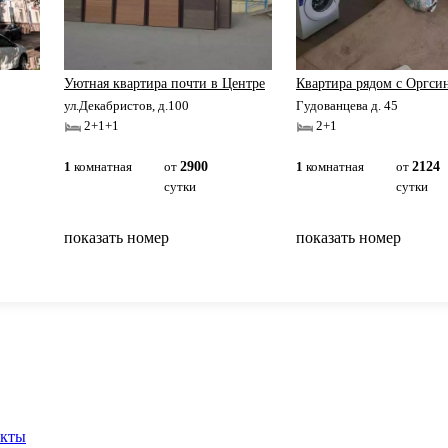
Уютная квартира почти в Центре
Квартира рядом с Оргси
ул.Декабристов, д.100
Гудованцева д. 45
2+1+1
2+1
1
комнатная
от
2900
1
комнатная
от
2124
сутки
сутки
показать номер
показать номер
вернуться на главную
акты