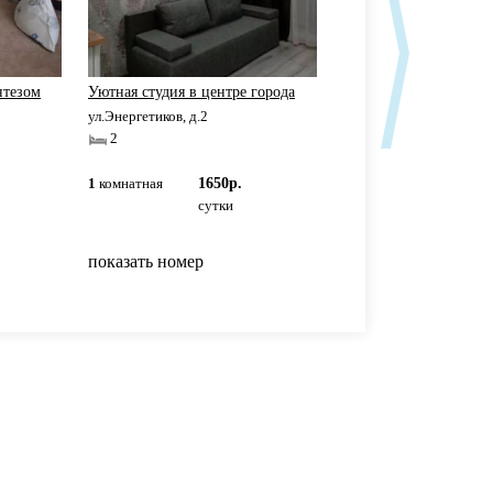
нтезом
Уютная студия в центре города
Квартира в центре
ул.Энергетиков, д.2
ул.Сулеймановой, д.3
2
2+2+1+1
1
комнатная
1650р.
1
комнатная
5000р
сутки
сутки
показать номер
показать номер