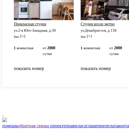
Прекрасная студия
Студия возле метро
ул.2-я Юго-Западная, д.39
ул.Декабристов, д.156
2+2
2+1
1
комнатная
от
2000
1
комнатная
от
2000
сутки
сутки
показать номер
показать номер
.
помощь
обратная связь
о проекте
правила
соглашение
оплата
конт