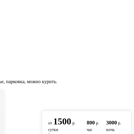
ье, парковка, можно курить.
вернуться на главную
1500
800
3000
от
р.
р.
р.
сутки
час
ночь