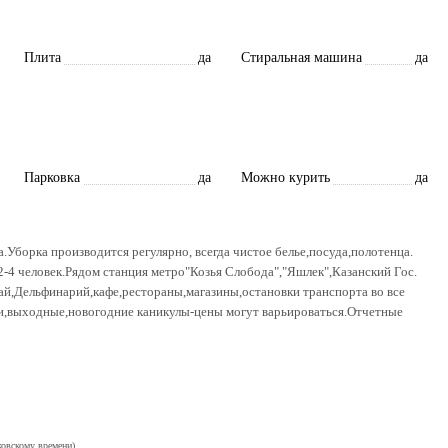
Плита
да
Стиральная машина
да
Парковка
да
Можно курить
да
.Уборка производится регулярно, всегда чистое белье,посуда,полотенца.
 2-4 человек.Рядом станция метро"Козья Слобода","Яшлек",Казанский Гос.
ай,Дельфинарий,кафе,рестораны,магазины,остановки транспорта во все
ки,выходные,новогодние каникулы-цены могут варьироваться.Отчетные
ковскому времени)