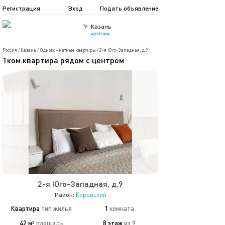
Регистрация
Вход
Подать объявление
Казань
другой город
Россия
/
Казань
/
Однокомнатные квартиры
/
2-я Юго-Западная, д.9
1ком.квартира рядом с центром
2-я Юго-Западная, д.9
Район:
Кировский
Квартира
тип жилья
1
комната
42 м²
площадь
8 этаж
из 9