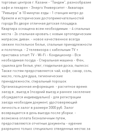
торговых центров г. Казани - "Тандем", разнообразие
кафе и пекарен - Энерго Университет - Аквапарк
"Ривьера" в 10 минутах езды - 1 станция метро до
Кремля и исторических достопримечательностей
города Во дворе отличная детская площадка.
Квартира оснащена всем необходимым: - 4 спальных
места - 2х спальная кровать с новым ортопедическим
матрасом, диван. - новое качественное всегда
свежее постельное белье, спальные принадлежности
и полотенца. - 2 телевизора с кабельным TV +
приставка smart TV - Wi-Fi - Кондиционер - Вся
необходимая посуда - Стиральная машина - Фен,
сушилка для белья, утюг, гладильная доска, пылесос
Также гостям предоставляется чай, кофе, сахар, соль,
масло, гель для душа, гигиенические
принадлежности, стиральный порошок
Организационная информация: - расчетное время:
заезд в , выезд в (поздний выезд и раннее заселение
обсуждаются индивидуально) - для регистрации
заезда необходим документ, удостоверяющий
личность и залог в размере 3000 руб. Залог
возвращается в день выезда после уборки. -
возможна оплата безналичным путем,
предоставляются отчетные документы - курение
разрешено только специально отведенных местах за