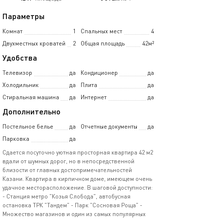
Параметры
Комнат
1
Спальных мест
4
Двухместных кроватей
2
Общая площадь
42м²
Удобства
Телевизор
да
Кондиционер
да
Холодильник
да
Плита
да
Стиральная машина
да
Интернет
да
Дополнительно
Постельное белье
да
Отчетные документы
да
Парковка
да
Сдается посуточно уютная просторная квартира 42 м2
вдали от шумных дорог, но в непосредственной
близости от главных достопримечательностей
Казани. Квартира в кирпичном доме, имеющем очень
удачное месторасположение. В шаговой доступности:
- Станция метро "Козья Слобода", автобусная
остановка ТРК "Тандем" - Парк "Сосновая Роща" -
Множество магазинов и один из самых популярных