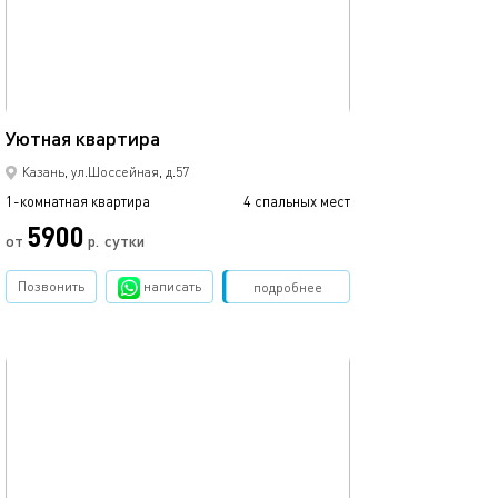
43м²
2комнатная ква
Уютная квартира
Казань, ул.Шоссейная, д.57
1-комнатная квартира
4 спальных мест
1-комнатная квартира
5900
от
р.
сутки
от
Позвонить
написать
Забронировать
подробнее
обновлено 17.10.2023
Ещё фото