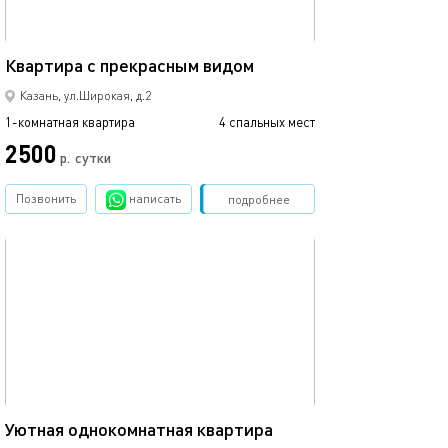
Квартира с вид
44м²
Квартира с прекрасным видом
центр
Казань, ул.Широкая, д.2
1-комнатная квартира
4 спальных мест
1-комнатная квартира
2500
2500
р.
сутки
Позвонить
написать
Забронировать
подробнее
обновлено 01.12.2023
Ещё фото
45м²
Уютная однокомнатная квартира
Дизайнерская к