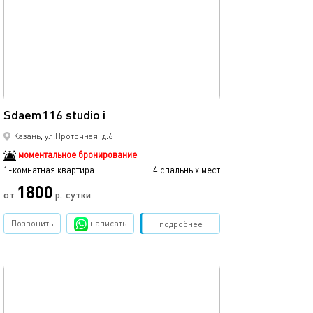
Ещё фото
39м²
Sdaem116 studio i
Sdaem116 studio 
Казань, ул.Проточная, д.6
моментальное бронирование
1-комнатная квартира
4 спальных мест
1-комнатная квартира
1800
от
р.
сутки
от
Позвонить
написать
Забронировать
подробнее
обновлено 20.02.2023
Ещё фото