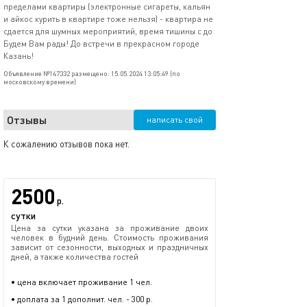
пределами квартиры (электронные сигареты, кальян
и айкос курить в квартире тоже нельзя) - квартира не
сдается для шумных мероприятий, время тишины с до
Будем Вам рады! До встречи в прекрасном городе
Казань!
Объявление №147332 размещено: 15.05.2024 13:05:49 (по
московскому времени)
Отзывы
написать свой
К сожалению отзывов пока нет.
2500
р.
сутки
Цена за сутки указана за проживание двоих
человек в будний день. Стоимость проживания
зависит от сезонности, выходных и праздничных
дней, а также количества гостей
• цена включает проживание 1 чел.
• доплата за 1 дополнит. чел. - 300 р.