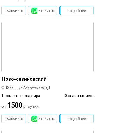
Позвонить
написать
Забронировать
подробнее
обновлено 12.03.2024
Ещё фото
43м²
Ново-савиновский
Аквапарк ривье
Казань, ул.Адоратского, д.1
1-комнатная квартира
3 спальных мест
1-комнатная квартира
1500
от
р.
сутки
от
Позвонить
написать
Забронировать
подробнее
обновлено 09.03.2024