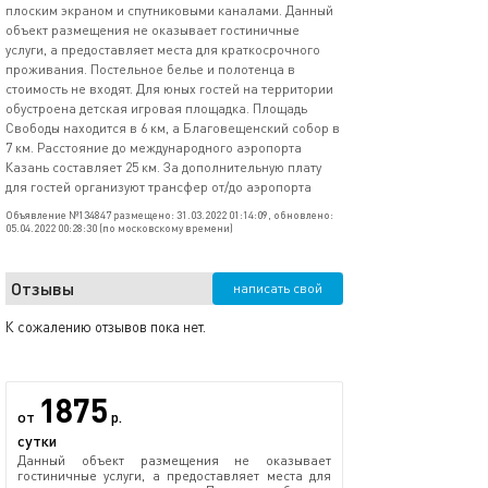
плоским экраном и спутниковыми каналами. Данный
объект размещения не оказывает гостиничные
услуги, а предоставляет места для краткосрочного
проживания. Постельное белье и полотенца в
стоимость не входят. Для юных гостей на территории
обустроена детская игровая площадка. Площадь
Свободы находится в 6 км, а Благовещенский собор в
7 км. Расстояние до международного аэропорта
Казань составляет 25 км. За дополнительную плату
для гостей организуют трансфер от/до аэропорта
Объявление №134847 размещено: 31.03.2022 01:14:09, обновлено:
05.04.2022 00:28:30 (по московскому времени)
Отзывы
написать свой
К сожалению отзывов пока нет.
1875
от
р.
сутки
Данный объект размещения не оказывает
гостиничные услуги, а предоставляет места для