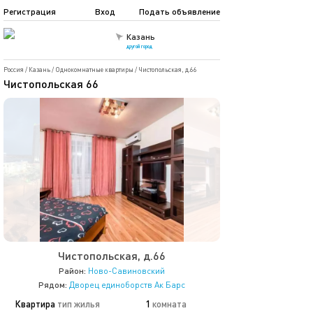
Регистрация
Вход
Подать объявление
Казань
другой город
Россия
/
Казань
/
Однокомнатные квартиры
/
Чистопольская, д.66
Чистопольская 66
Чистопольская, д.66
Район:
Ново-Савиновский
Рядом:
Дворец единоборств Ак Барс
Квартира
тип жилья
1
комната