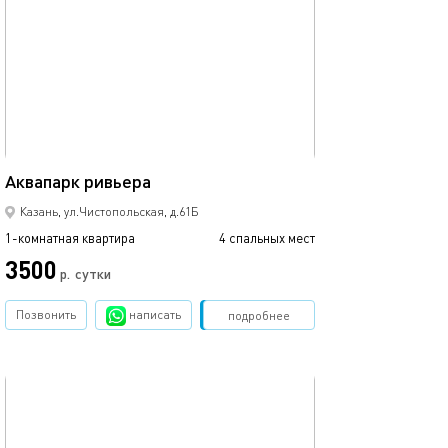
Ещё фото
44м²
Аквапарк ривьера
С видом на кол
Казань, ул.Чистопольская, д.61Б
1-комнатная квартира
4 спальных мест
1-комнатная квартира
3500
р.
сутки
от
Позвонить
написать
Забронировать
подробнее
обновлено 27.12.2022
Ещё фото