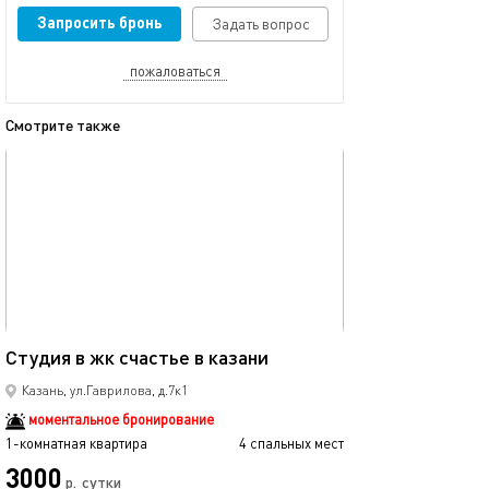
Запросить бронь
Задать вопрос
пожаловаться
Смотрите также
обновлено 04.01.2026
Ещё фото
40м²
Студия в жк счастье в казани
Рядом с центро
Казань, ул.Гаврилова, д.7к1
моментальное бронирование
1-комнатная квартира
4 спальных мест
1-комнатная квартира
3000
2990
р.
сутки