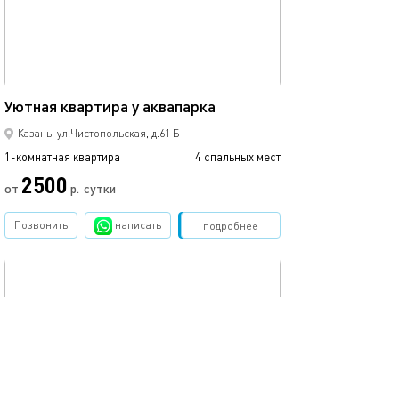
40м²
Квартира у аква
Уютная квартира у аквапарка
Казань, ул.Чистопольская, д.61 Б
1-комнатная квартира
4 спальных мест
1-комнатная квартира
2500
от
р.
сутки
от
Позвонить
написать
Забронировать
подробнее
обновлено 27.12.2022
Ещё фото