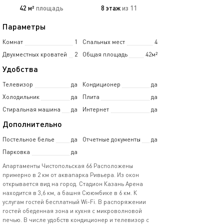
42 м²
площадь
8 этаж
из 11
Параметры
Комнат
1
Спальных мест
4
Двухместных кроватей
2
Общая площадь
42м²
Удобства
Телевизор
да
Кондиционер
да
Холодильник
да
Плита
да
Стиральная машина
да
Интернет
да
Дополнительно
Постельное белье
да
Отчетные документы
да
Парковка
да
Апартаменты Чистопольская 66 Расположены
примерно в 2 км от аквапарка Ривьера. Из окон
открывается вид на город. Стадион Казань Арена
находится в 3,6 км, а башня Сююмбике в 6 км. К
услугам гостей бесплатный Wi-Fi. В распоряжении
гостей обеденная зона и кухня с микроволновой
печью. В числе удобств кондиционер и телевизор с