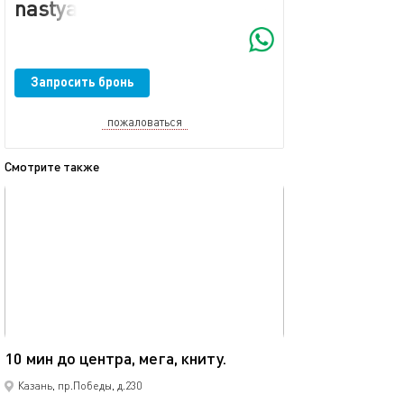
nastya.kirill.kirillova23@mail.ru
Запросить бронь
пожаловаться
Смотрите также
обновлено 08.12.2025
Ещё фото
40м²
10 мин до центра, мега, книту.
Мега икеа прос
Казань, пр.Победы, д.230