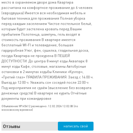
место в охраняемом дворе дома Квартира
рассчитана на комфортное проживание до 6 человек
(евродвушка) Имеется вся необходимая мебель и
бытовая техника для проживания Полная уборка
перед каждым заселением Чистое постельное бельё,
которым будет застелена кровать перед Вашим
прибытием Полотенца, шампунь, гель входят в
стоимость проживания В квартире имеется
бесплатный WI-FI и телевидение, большая
гардеробная Утюг, фен, сушилка, гладильная доска,
посуда Квартира не прокурена В ПЕШЕЙ
ДОСТУПНОСТИ: До центра 8 минут езды Аквапарк 8
минут езды Кафе, столовые, магазины Автобусные
остановки в 2 минутах ходьбы Клиники «Кузлэр»,
«Третий глаз» ПРАВИЛА ПРОЖИВАНИЯ: Заезд с 14:00 ч.
Выезд до 12:00 ч. Уважать сон соседей после 22:00 ч
Под мероприятия не сдаём (выселение без возврата
денежных средств) В квартире не курить Отчётные
документы при командировке
Объявление №145412 размещено: 12.02.2024 12:02:08 (по
московскому времени)
Отзывы
написать свой