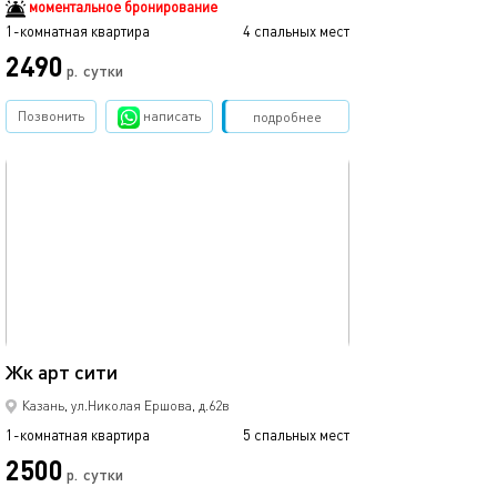
моментальное бронирование
1-комнатная квартира
4 спальных мест
1-комнатная квартира
2490
р.
сутки
от
Позвонить
написать
Забронировать
подробнее
обновлено 05.09.2021
Ещё фото
35м²
Жк арт сити
1ком рядом с ме
Казань, ул.Николая Ершова, д.62в
1-комнатная квартира
5 спальных мест
1-комнатная квартира
2500
1700
р.
сутки