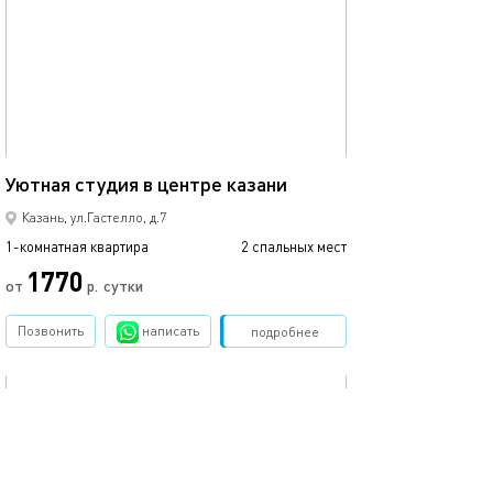
Ещё фото
25м²
Уютная студия в центре казани
Студия с балко
Казань, ул.Гастелло, д.7
1-комнатная квартира
2 спальных мест
1-комнатная квартира
1770
от
р.
сутки
от
Позвонить
написать
Забронировать
подробнее
обновлено 07.05.2022
Ещё фото