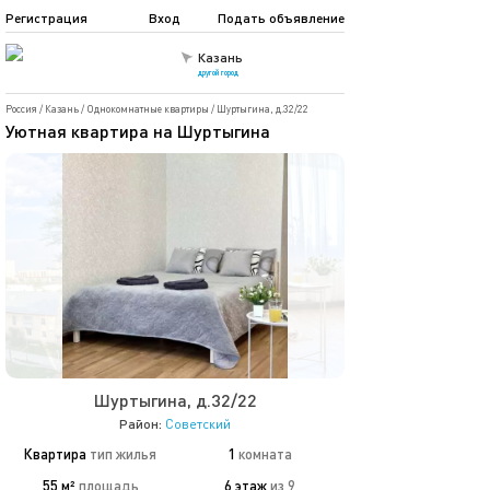
Регистрация
Вход
Подать объявление
Казань
другой город
Россия
/
Казань
/
Однокомнатные квартиры
/
Шуртыгина, д.32/22
Уютная квартира на Шуртыгина
Шуртыгина, д.32/22
Район:
Советский
Квартира
тип жилья
1
комната
55 м²
площадь
6 этаж
из 9