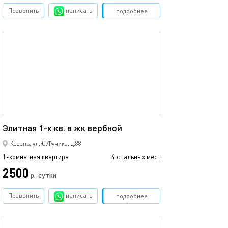
Позвонить
написать
Забронировать
подробнее
обновлено 02.07.2026
Ещё фото
42м²
Элитная 1-к кв. в жк вербной
1 ком.квартира
Казань, ул.Ю.Фучика, д.88
1-комнатная квартира
4 спальных мест
1-комнатная квартира
2500
2500
р.
сутки
Позвонить
написать
Забронировать
подробнее
обновлено 22.03.2022