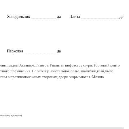
Холодильник
да
Плита
да
Парковка
да
рены, рядом Аквапарк Ривьера. Развитая инфраструктура. Торговый центр
ртного проживания. Полотенца, постельное белье, шампуни,гели,мыло.
ожены в противоположных сторонах, двери закрываются. Можно
ковскому времени)