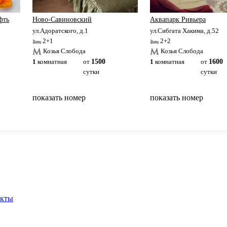
фть
Ново-Савиновский
Аквапарк Ривьера
ул.Адоратского, д.1
ул.Сибгата Хакима, д.52
2+1
2+2
Козья Слобода
Козья Слобода
1
комнатная
от
1500
1
комнатная
от
1600
сутки
сутки
показать номер
показать номер
вернуться на главную
акты