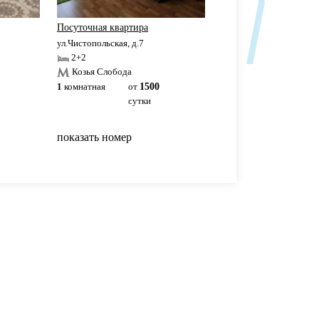
Посуточная квартира
Аквапарк Ривьера
ул.Чистопольская, д.7
ул.Чистопольская, д.61Б
2+2
2+2
Козья Слобода
Козья Слобода
1
комнатная
от
1500
1
комнатная
3500р
сутки
сутки
показать номер
показать номер