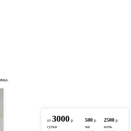
вка.
вернуться на главную
3000
500
2500
от
р.
р.
р.
сутки
час
ночь