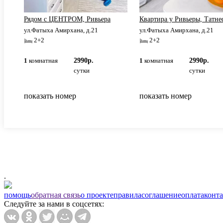
и
Рядом с ЦЕНТРОМ, Ривьера
Квартира у Ривьеры, Татне
ул.Фатыха Амирхана, д.21
ул.Фатыха Амирхана, д.21
2+2
2+2
1
комнатная
2990р.
1
комнатная
2990р.
сутки
сутки
показать номер
показать номер
.
помощь
обратная связь
о проекте
правила
соглашение
оплата
конт
Следуйте за нами в соцсетях: