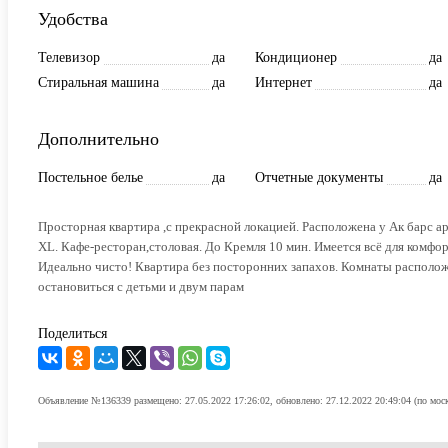
Удобства
Телевизор
да
Кондиционер
да
Стиральная машина
да
Интернет
да
Дополнительно
Постельное белье
да
Отчетные документы
да
Просторная квартира ,с прекрасной локацией. Расположена у Ак барс а
XL. Кафе-ресторан,столовая. До Кремля 10 мин. Имеется всё для комфо
Идеально чисто! Квартира без посторонних запахов. Комнаты распол
остановиться с детьми и двум парам
Поделиться
Объявление №136339 размещено: 27.05.2022 17:26:02, обновлено: 27.12.2022 20:49:04 (по мос