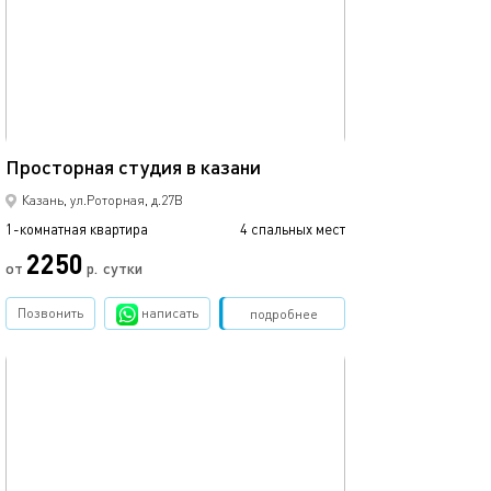
Ещё фото
42м²
Просторная студия в казани
Уютная студия в
Казань, ул.Роторная, д.27В
1-комнатная квартира
4 спальных мест
1-комнатная квартира
2250
от
р.
сутки
от
Позвонить
написать
Забронировать
подробнее
обновлено 18.08.2025
Ещё фото