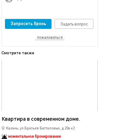
Запросить бронь
Задать вопрос
пожаловаться
Смотрите также
обновлено 04.02.2025
Ещё фото
35м²
Квартира в современном доме.
Новая однокомн
Казань, ул.Братьев Батталовых, д.20а к2
моментальное бронирование