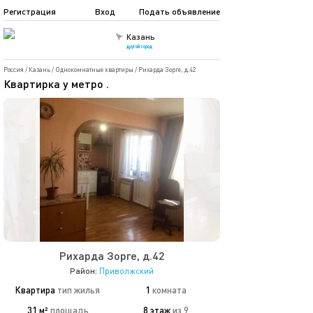
Регистрация
Вход
Подать объявление
Казань
другой город
Россия
/
Казань
/
Однокомнатные квартиры
/
Рихарда Зорге, д.42
Квартирка у метро .
Рихарда Зорге, д.42
Район:
Приволжский
Квартира
тип жилья
1
комната
31 м²
площадь
8 этаж
из 9