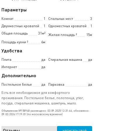
Параметры
Комнат
1
Спальных мест
3
Двухместных кроватей
1
Одноместных кроватей
1
Общая площадь
31м²
Жилая площадь
²
15м
Площадь кухни
²
6м
Удобства
Плита
да
Стиральная машина
да
Интернет
да
Дополнительно
Постельное белье
да
Парковка
да
Есть все необходиомое для комфортного
проживания. Постельное белье, полотенца, утюг,
посуда, стиральная машинка, шампунь, мыло.
Объявление №158948 размещено: 03.09.2025 12:31:46, обновлено:
09.03.2026 17:19:01 (по московскому времени)
Отзывы
написать свой