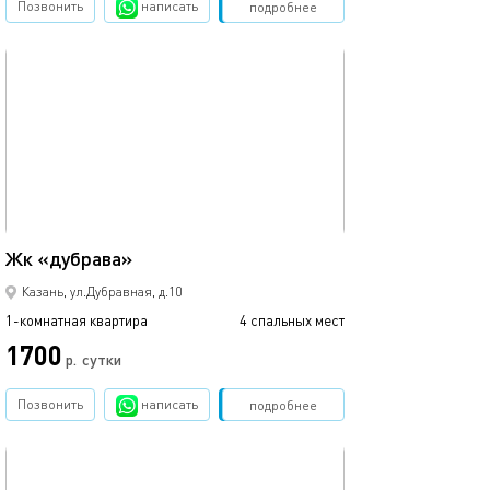
Позвонить
написать
Забронировать
подробнее
обновлено 10.12.2024
Ещё фото
46м²
Жк «дубрава»
Уютная студия в
Казань, ул.Дубравная, д.10
1-комнатная квартира
4 спальных мест
1-комнатная квартира
1700
р.
сутки
от
Позвонить
написать
Забронировать
подробнее
обновлено 22.03.2022