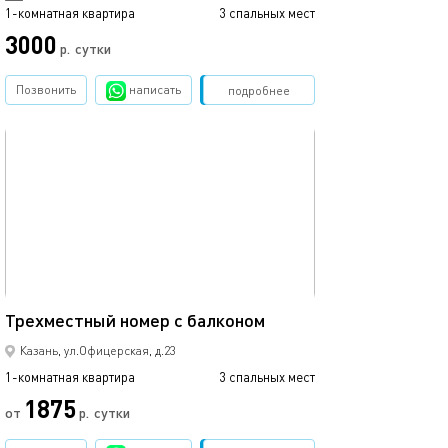
1-комнатная квартира
3 спальных мест
1-комнатная квартира
3000
3500
р.
сутки
Позвонить
написать
Забронировать
подробнее
обновлено 02.04.2024
Ещё фото
25м²
Трехместный номер с балконом
4-х местный но
Казань, ул.Офицерская, д.23
1-комнатная квартира
3 спальных мест
1-комнатная квартира
1875
от
р.
сутки
от