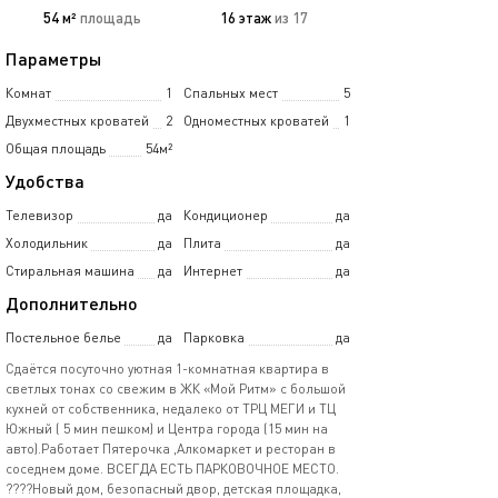
54 м²
площадь
16 этаж
из 17
Параметры
Комнат
1
Спальных мест
5
Двухместных кроватей
2
Одноместных кроватей
1
Общая площадь
54м²
Удобства
Телевизор
да
Кондиционер
да
Холодильник
да
Плита
да
Стиральная машина
да
Интернет
да
Дополнительно
Постельное белье
да
Парковка
да
Сдаётся посуточно уютная 1-комнатная квартира в
светлых тонах со свежим в ЖК «Мой Ритм» с большой
кухней от собственника, недалеко от ТРЦ МЕГИ и ТЦ
Южный ( 5 мин пешком) и Центра гoрoда (15 мин на
авто).Работает Пятерочка ,Алкомаркет и ресторан в
соседнем доме. ВСЕГДА ЕСТЬ ПАРКОВОЧНОЕ МЕСТО.
????Новый дом, безoпaсный двоp, детская площадка,