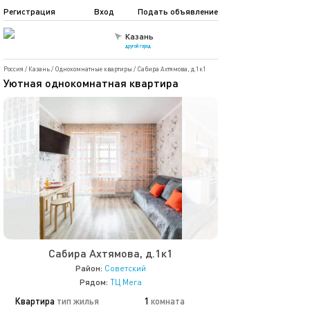
Регистрация
Вход
Подать объявление
Казань
другой город
Россия
/
Казань
/
Однокомнатные квартиры
/
Сабира Ахтямова, д.1к1
Уютная однокомнатная квартира
Сабира Ахтямова, д.1к1
Район:
Советский
Рядом:
ТЦ Мега
Квартира
тип жилья
1
комната