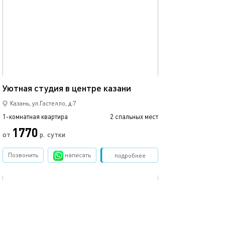
Ещё фото
25м²
Уютная студия в центре казани
Студия с балко
Казань, ул.Гастелло, д.7
1-комнатная квартира
2 спальных мест
1-комнатная квартира
1770
от
р.
сутки
от
Позвонить
написать
Забронировать
подробнее
обновлено 07.05.2022
Ещё фото