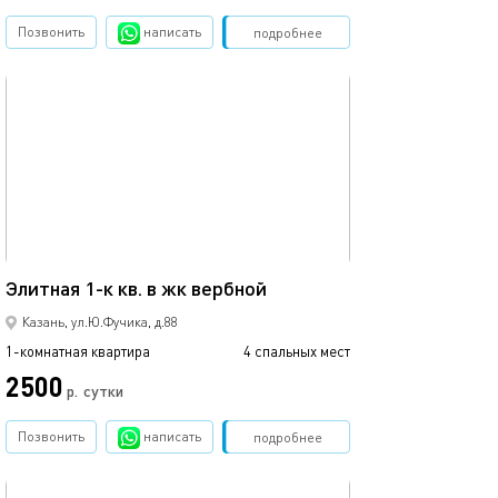
Позвонить
написать
Забронировать
подробнее
обновлено 02.07.2026
Ещё фото
42м²
Элитная 1-к кв. в жк вербной
1 ком.квартира
Казань, ул.Ю.Фучика, д.88
1-комнатная квартира
4 спальных мест
1-комнатная квартира
2500
2500
р.
сутки
Позвонить
написать
Забронировать
подробнее
обновлено 22.03.2022