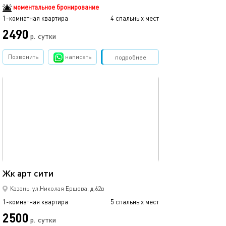
моментальное бронирование
1-комнатная квартира
4 спальных мест
1-комнатная квартира
2490
р.
сутки
от
Позвонить
написать
Забронировать
подробнее
обновлено 05.09.2021
Ещё фото
35м²
Жк арт сити
1ком рядом с ме
Казань, ул.Николая Ершова, д.62в
1-комнатная квартира
5 спальных мест
1-комнатная квартира
2500
1700
р.
сутки