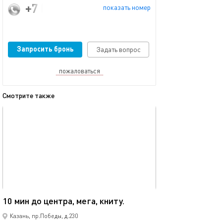
+7 (987) 066-41-36
показать номер
Запросить бронь
Задать вопрос
пожаловаться
Смотрите также
обновлено 08.12.2025
Ещё фото
40м²
10 мин до центра, мега, книту.
Мега икеа прос
Казань, пр.Победы, д.230