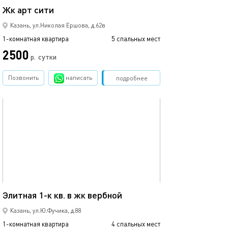
Жк арт сити
1ком рядом с ме
Казань, ул.Николая Ершова, д.62в
1-комнатная квартира
5 спальных мест
1-комнатная квартира
2500
1700
р.
сутки
Позвонить
написать
Забронировать
подробнее
обновлено 02.07.2026
Ещё фото
42м²
Элитная 1-к кв. в жк вербной
1 ком.квартира
Казань, ул.Ю.Фучика, д.88
1-комнатная квартира
4 спальных мест
1-комнатная квартира