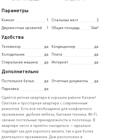
Параметры
Комнат
1
Спальных мест
2
Двухместных кроватей
1
Общая площадь
34м²
Удобства
Телевизор
да
Кондиционер
да
Холодильник
да
Плита
да
Стиральная машина
да
Интернет
да
Дополнительно
Постельное белье
да
Отчетные документы
да
Парковка
да
Сдаётся уютная квартира в хорошем районе Казани!
Светлая и просторная квартира с современным
ремонтом. Есть всё необходимое для комфортного
проживания: удобная мебель, бытовая техника, Wi-Fi,
свежие постельные принадлежности и полотенца. В
квартире чисто и приятно находиться — идеально
подойдёт как для короткого визита, так и для более
длительного проживания. Дом расположен в