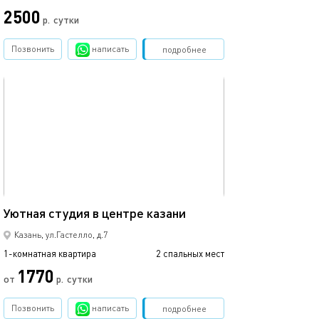
2500
2500
р.
сутки
Позвонить
написать
Забронировать
подробнее
обновлено 22.03.2022
Ещё фото
25м²
Уютная студия в центре казани
Студия с балко
Казань, ул.Гастелло, д.7
1-комнатная квартира
2 спальных мест
1-комнатная квартира
1770
от
р.
сутки
от
Позвонить
написать
Забронировать
подробнее