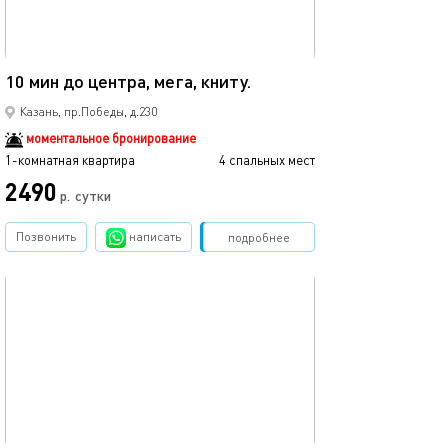
40м²
10 мин до центра, мега, книту.
Мега икеа прос
Казань, пр.Победы, д.230
моментальное бронирование
1-комнатная квартира
4 спальных мест
1-комнатная квартира
2490
р.
сутки
от
Позвонить
написать
Забронировать
подробнее
обновлено 05.09.2021
Ещё фото
35м²