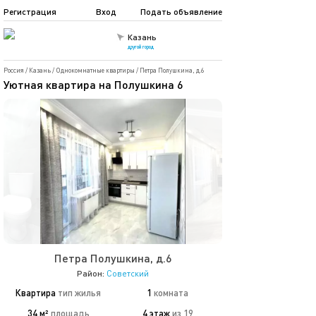
Регистрация
Вход
Подать объявление
Казань
другой город
Россия
/
Казань
/
Однокомнатные квартиры
/
Петра Полушкина, д.6
Уютная квартира на Полушкина 6
Петра Полушкина, д.6
Район:
Советский
Квартира
тип жилья
1
комната
34 м²
площадь
4 этаж
из 19