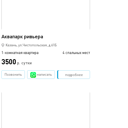
Ещё фото
44м²
Аквапарк ривьера
С видом на кол
Казань, ул.Чистопольская, д.61Б
1-комнатная квартира
4 спальных мест
1-комнатная квартира
3500
р.
сутки
от
Позвонить
написать
Забронировать
подробнее
обновлено 27.12.2022
Ещё фото