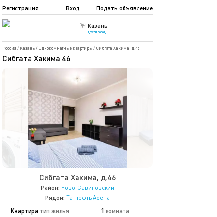
Регистрация
Вход
Подать объявление
Казань
другой город
Россия
/
Казань
/
Однокомнатные квартиры
/
Сибгата Хакима, д.46
Сибгата Хакима 46
Сибгата Хакима, д.46
Район:
Ново-Савиновский
Рядом:
Татнефть Арена
Квартира
тип жилья
1
комната