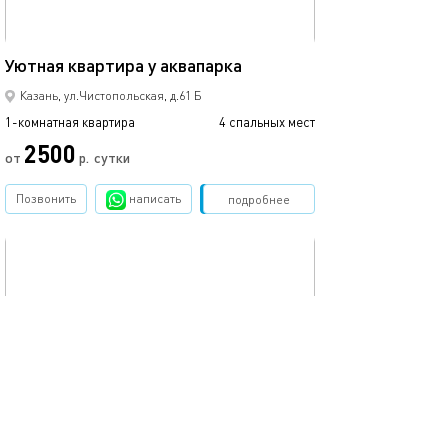
40м²
Квартира у аква
Уютная квартира у аквапарка
Казань, ул.Чистопольская, д.61 Б
1-комнатная квартира
4 спальных мест
1-комнатная квартира
2500
от
р.
сутки
от
Позвонить
написать
Забронировать
подробнее
обновлено 27.12.2022
Ещё фото
55м²
Евро квартира акбарс арена