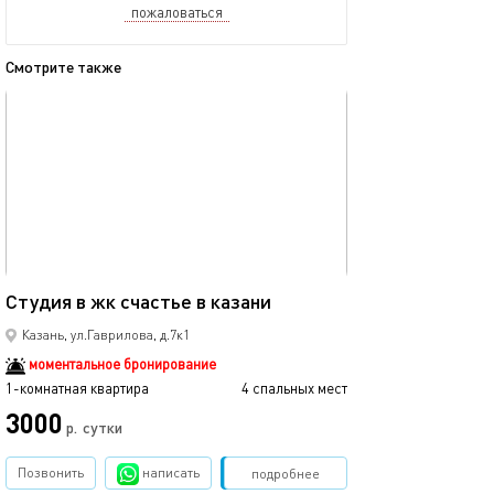
пожаловаться
Смотрите также
обновлено 04.01.2026
Ещё фото
40м²
Студия в жк счастье в казани
Рядом с центро
Казань, ул.Гаврилова, д.7к1
моментальное бронирование
1-комнатная квартира
4 спальных мест
1-комнатная квартира
3000
2990
р.
сутки
Позвонить
написать
Забронировать
подробнее