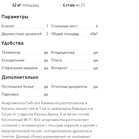
42 м²
площадь
4 этаж
из 21
Параметры
Комнат
1
Спальных мест
4
Двухместных кроватей
2
Общая площадь
42м²
Удобства
Телевизор
да
Кондиционер
да
Холодильник
да
Плита
да
Стиральная машина
да
Интернет
да
Дополнительно
Постельное белье
да
Отчетные документы
да
Парковка
да
Апартаменты Сибгата Хакима 46 расположены в
Казани, менее чем в 1 км от аквапарка Ривьера и в
3,4 км от стадиона Казань Арена. К услугам гостей
бесплатный Wi-Fi. Все апартаменты располагают
гостиной с телевизором с плоским экраном и кухней с
микроволновой печью, холодильником, духовкой и
плитой. Данный объект размещения не оказывает