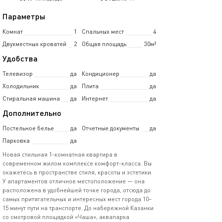
Параметры
Комнат
1
Спальных мест
4
Двухместных кроватей
2
Общая площадь
30м²
Удобства
Телевизор
да
Кондиционер
да
Холодильник
да
Плита
да
Стиральная машина
да
Интернет
да
Дополнительно
Постельное белье
да
Отчетные документы
да
Парковка
да
Новая стильная 1-комнатная квартира в
современном жилом комплексе комфорт-класса. Вы
окажетесь в пространстве стиля, красоты и эстетики.
У апартаментов отличное местоположение — она
расположена в удобнейшей точке города, отсюда до
самых притягательных и интересных мест города 10–
15 минут пути на транспорте. До набережной Казанки
со смотровой площадкой «Чаша», аквапарка