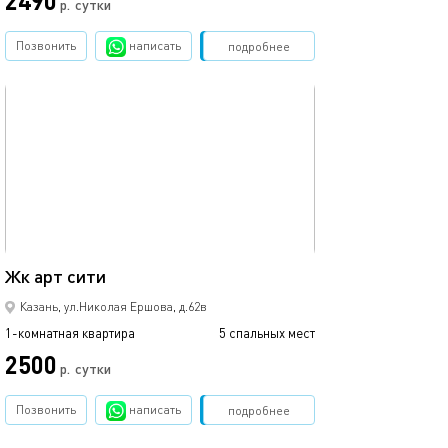
2490
р.
сутки
от
Позвонить
написать
Забронировать
подробнее
обновлено 05.09.2021
Ещё фото
35м²
Жк арт сити
1ком рядом с ме
Казань, ул.Николая Ершова, д.62в
1-комнатная квартира
5 спальных мест
1-комнатная квартира
2500
1700
р.
сутки
Позвонить
написать
Забронировать
подробнее