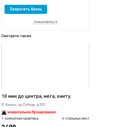
Запросить бронь
пожаловаться
Смотрите также
обновлено 08.12.2025
Ещё фото
40м²
10 мин до центра, мега, книту.
Мега икеа прос
Казань, пр.Победы, д.230
моментальное бронирование
1-комнатная квартира
4 спальных мест
1-комнатная квартира