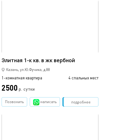
обновлено 02.07.2026
Ещё фото
42м²
Элитная 1-к кв. в жк вербной
1 ком.квартира
Казань, ул.Ю.Фучика, д.88
1-комнатная квартира
4 спальных мест
1-комнатная квартира
2500
2500
р.
сутки
Позвонить
написать
Забронировать
подробнее
обновлено 22.03.2022