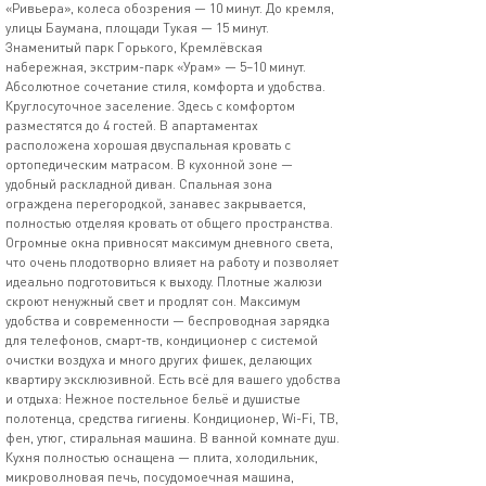
«Ривьера», колеса обозрения — 10 минут. До кремля,
улицы Баумана, площади Тукая — 15 минут.
Знаменитый парк Горького, Кремлёвская
набережная, экстрим-парк «Урам» — 5–10 минут.
Абсолютное сочетание стиля, комфорта и удобства.
Круглосуточное заселение. Здесь с комфортом
разместятся до 4 гостей. В апартаментах
расположена хорошая двуспальная кровать с
ортопедическим матрасом. В кухонной зоне —
удобный раскладной диван. Спальная зона
ограждена перегородкой, занавес закрывается,
полностью отделяя кровать от общего пространства.
Огромные окна привносят максимум дневного света,
что очень плодотворно влияет на работу и позволяет
идеально подготовиться к выходу. Плотные жалюзи
скроют ненужный свет и продлят сон. Максимум
удобства и современности — беспроводная зарядка
для телефонов, смарт-тв, кондиционер с системой
очистки воздуха и много других фишек, делающих
квартиру эксклюзивной. Есть всё для вашего удобства
и отдыха: Нежное постельное бельё и душистые
полотенца, средства гигиены. Кондиционер, Wi-Fi, ТВ,
фен, утюг, стиральная машина. В ванной комнате душ.
Кухня полностью оснащена — плита, холодильник,
микроволновая печь, посудомоечная машина,