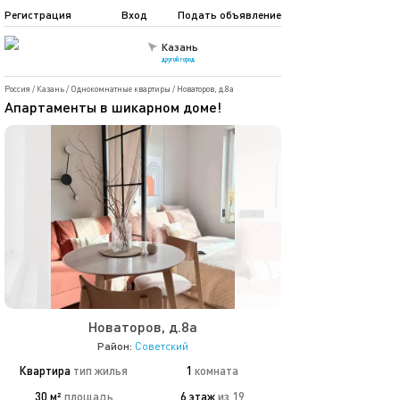
Регистрация
Вход
Подать объявление
Казань
другой город
Россия
/
Казань
/
Однокомнатные квартиры
/
Новаторов, д.8а
Апартаменты в шикарном доме!
Новаторов, д.8а
Район:
Советский
Квартира
тип жилья
1
комната
30 м²
площадь
6 этаж
из 19