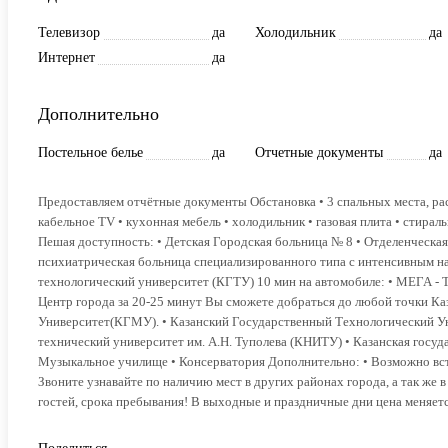
Телевизор
да
Холодильник
да
Интернет
да
Дополнительно
Постельное белье
да
Отчетные документы
да
Предоставляем отчётные документы Обстановка • 3 спальных места, рас
кабельное TV • кухонная мебель • холодильник • газовая плита • стира
Пешая доступность: • Детская Городская больница № 8 • Отделенческа
психиатрическая больница специализированного типа с интенсивным н
технологический университет (КГТУ) 10 мин на автомобиле: • МЕГА - То
Центр города за 20-25 минут Вы сможете добраться до любой точки Ка
Университет(КГМУ). • Казанский Государственный Технологический Ун
технический университет им. А.Н. Туполева (КНИТУ) • Казанская госуд
Музыкальное училище • Консерватория Дополнительно: • Возможно встреч
Звоните узнавайте по наличию мест в других районах города, а так же в
гостей, срока пребывания! В выходные и праздничные дни цена меняетс