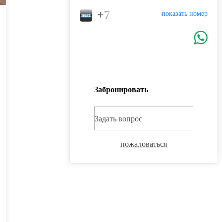
+7 (904) 766-52-94
показать номер
Забронировать
Задать вопрос
пожаловаться