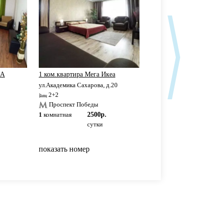
ЕА
1 ком.квартира Мега Икеа
Элитная 1-к кв. в ЖК
ул.Академика Сахарова, д.20
ул.Ю.Фучика, д.88
2+2
2+2
Проспект Победы
Проспект Победы
1
комнатная
2500р.
1
комнатная
2500р
сутки
сутки
показать номер
показать номер