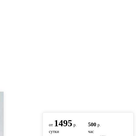
вернуться на главную
1495
500
от
р.
р.
сутки
час