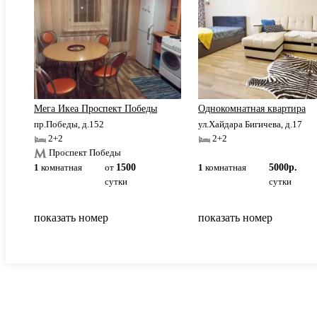
КНИТУ.
Мега Икеа Проспект Победы
Однокомнатная квартира
пр.Победы, д.152
ул.Хайдара Бигичева, д.17
2+2
2+2
Проспект Победы
1
комнатная
от
1500
1
комнатная
5000р.
сутки
сутки
показать номер
показать номер