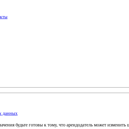
акты
х данных
и значения будьте готовы к тому, что арендодатель может измени