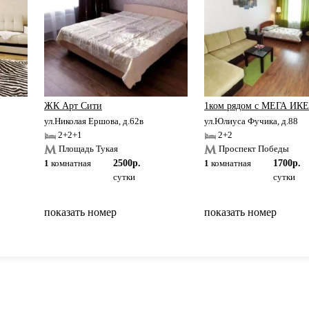
ЖК Арт Сити
1ком рядом с МЕГА ИК
ул.Николая Ершова, д.62в
ул.Юлиуса Фучика, д.88
2+2+1
2+2
Площадь Тукая
Проспект Победы
1
комнатная
2500р.
1
комнатная
1700р.
сутки
сутки
показать номер
показать номер
вернуться на главную