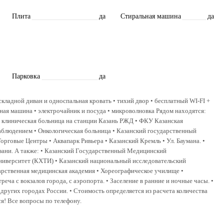
Плита
да
Стиральная машина
да
Парковка
да
кладной диван и односпальная кровать • тихий двор • бесплатный WI-FI +
льная машина • электрочайник и посуда • микроволновка Рядом находятся:
я клиническая больница на станции Казань РЖД • ФКУ Казанская
аблюдением • Онкологическая больница • Казанский государственный
рговые Центры • Аквапарк Ривьера • Казанский Кремль • Ул. Баумана. •
зани. А также: • Казанский Государственный Медицинский
иверситет (КХТИ) • Казанский национальный исследовательский
арственная медицинская академия • Хореографическое училище •
а с вокзалов города, с аэропорта. • Заселение в ранние и ночные часы. •
 других городах России. • Стоимость определяется из расчета количества
я! Все вопросы по телефону.