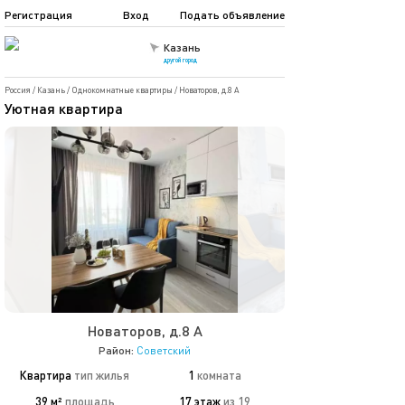
Регистрация
Вход
Подать объявление
Казань
другой город
Россия
/
Казань
/
Однокомнатные квартиры
/
Новаторов, д.8 А
Уютная квартира
Новаторов, д.8 А
Район:
Советский
Квартира
тип жилья
1
комната
39 м²
площадь
17 этаж
из 19