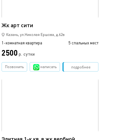
35м²
Жк арт сити
1ком рядом с ме
Казань, ул.Николая Ершова, д.62в
1-комнатная квартира
5 спальных мест
1-комнатная квартира
2500
1700
р.
сутки
Позвонить
написать
Забронировать
подробнее
обновлено 02.07.2026
Ещё фото
42м²
Элитная 1-к кв. в жк вербной
1 ком.квартира