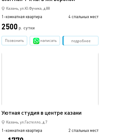
Казань, ул.Ю.Фучика, д.88
1-комнатная квартира
4 спальных мест
1-комнатная квартира
2500
2500
р.
сутки
Позвонить
написать
Забронировать
подробнее
обновлено 22.03.2022
Ещё фото
25м²
Уютная студия в центре казани
Студия с балко
Казань, ул.Гастелло, д.7
1-комнатная квартира
2 спальных мест
1-комнатная квартира