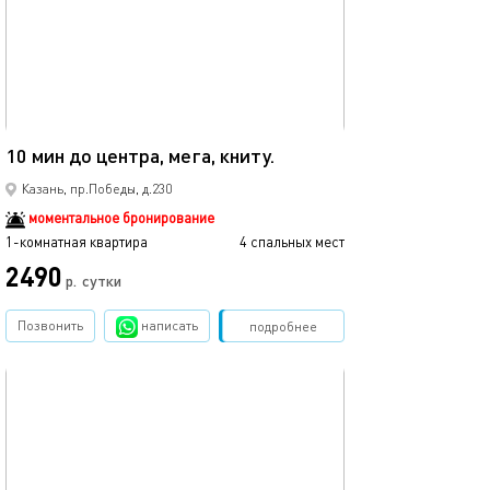
Ещё фото
40м²
10 мин до центра, мега, книту.
Мега икеа прос
Казань, пр.Победы, д.230
моментальное бронирование
1-комнатная квартира
4 спальных мест
1-комнатная квартира
2490
р.
сутки
от
Позвонить
написать
Забронировать
подробнее
обновлено 05.09.2021
Ещё фото