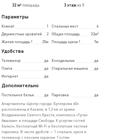
32 м²
площадь
3 этаж
из 5
Параметры
Комнат
1
Спальных мест
4
Двухместных кроватей
2
Общая площадь
32м²
Жилая площадь
²
25м
Площадь кухни
²
7м
Удобства
Телевизор
да
Холодильник
да
Плита
да
Стиральная машина
да
Интернет
да
Дополнительно
Постельное белье
да
Парковка
да
Апартаменты «Центр города. Бутлерова 60»
расположены в Казани, в 1,2 км от храма
Воздвижения Святого Креста, комплекса «Туган
Авылым» и площади Свободы. К услугам гостей
балкон, бесплатный Wi-Fi и бесплатная частная
парковка. В числе удобств — 1 спальня, кухня и
телевизор с плоским экраном. Гостям