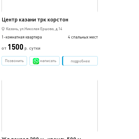
37м²
Центр казани трк корстон
Кремлевская, ц
Казань, ул.Николая Ершова, д.14
1-комнатная квартира
4 спальных мест
1-комнатная квартира
1500
3500
от
р.
сутки
Позвонить
написать
Забронировать
подробнее
обновлено 11.08.2025
Ещё фото
35м²
23а/очаровател