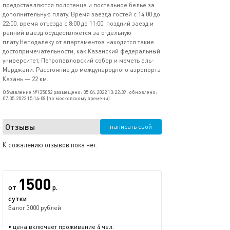
предоставляются полотенца и постельное белье за
дополнительную плату. Время заезда гостей с 14:00 до
22:00, время отъезда с 8:00 до 11:00, поздний заезд и
ранний выезд осуществляется за отдельную
плату.Неподалеку от апартаментов находятся такие
достопримечательности, как Казанский федеральный
университет, Петропавловский собор и мечеть аль-
Марджани. Расстояние до международного аэропорта
Казань — 22 км.
Объявление №135052 размещено: 05.04.2022 13:22:39, обновлено:
07.05.2022 15:14:08 (по московскому времени)
Отзывы
написать свой
К сожалению отзывов пока нет.
1500
от
р.
сутки
Залог 3000 рублей
• цена включает проживание 4 чел.