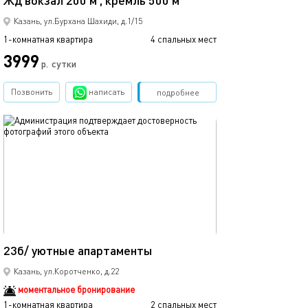
Жд вокзал 200 м , кремль 500 м
Казань, ул.Бурхана Шахиди, д.1/15
1-комнатная квартира
4 спальных мест
1-комнатная квартира
3999
р.
сутки
от
Позвонить
написать
Забронировать
подробнее
обновлено 25.03.2022
Ещё фото
15м²
23б/ уютные апартаменты
45а/уютные ап
Казань, ул.Коротченко, д.22
моментальное бронирование
1-комнатная квартира
2 спальных мест
1-комнатная квартира