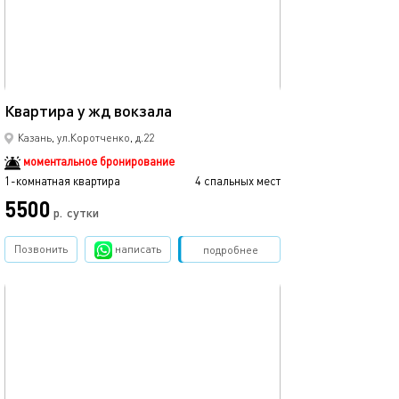
Ещё фото
45м²
Квартира у жд вокзала
Квартира в цен
Казань, ул.Коротченко, д.22
моментальное бронирование
1-комнатная квартира
4 спальных мест
1-комнатная квартира
5500
3500
р.
сутки
Позвонить
написать
Забронировать
подробнее
обновлено 12.03.2024
Ещё фото