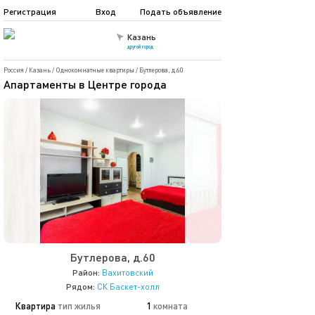
Регистрация
Вход
Подать объявление
Казань
другой город
Россия
/
Казань
/
Однокомнатные квартиры
/
Бутлерова, д.60
Апартаменты в Центре города
Бутлерова, д.60
Район:
Вахитовский
Рядом:
СК Баскет-холл
Квартира
тип жилья
1
комната