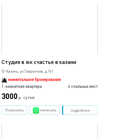
обновлено 04.01.2026
Ещё фото
40м²
Студия в жк счастье в казани
Рядом с центро
Казань, ул.Гаврилова, д.7к1
моментальное бронирование
1-комнатная квартира
4 спальных мест
1-комнатная квартира
3000
2990
р.
сутки
Позвонить
написать
Забронировать
подробнее
обновлено 12.03.2024