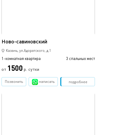
Ещё фото
43м²
Ново-савиновский
Аквапарк ривье
Казань, ул.Адоратского, д.1
1-комнатная квартира
3 спальных мест
1-комнатная квартира
1500
от
р.
сутки
от
Позвонить
написать
Забронировать
подробнее
обновлено 09.03.2024
Ещё фото