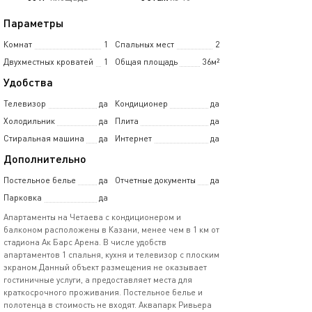
Параметры
Комнат
1
Спальных мест
2
Двухместных кроватей
1
Общая площадь
36м²
Удобства
Телевизор
да
Кондиционер
да
Холодильник
да
Плита
да
Стиральная машина
да
Интернет
да
Дополнительно
Постельное белье
да
Отчетные документы
да
Парковка
да
Апартаменты на Четаева с кондиционером и
балконом расположены в Казани, менее чем в 1 км от
стадиона Ак Барс Арена. В числе удобств
апартаментов 1 спальня, кухня и телевизор с плоским
экраном.Данный объект размещения не оказывает
гостиничные услуги, а предоставляет места для
краткосрочного проживания. Постельное белье и
полотенца в стоимость не входят. Аквапарк Ривьера