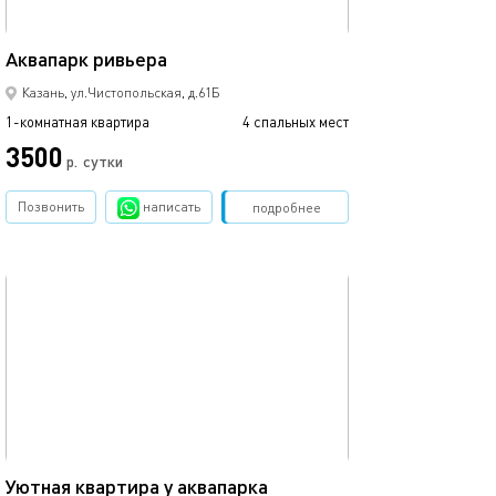
44м²
Аквапарк ривьера
С видом на кол
Казань, ул.Чистопольская, д.61Б
1-комнатная квартира
4 спальных мест
1-комнатная квартира
3500
р.
сутки
от
Позвонить
написать
Забронировать
подробнее
обновлено 27.12.2022
Ещё фото
40м²
Квартира у аква
Уютная квартира у аквапарка