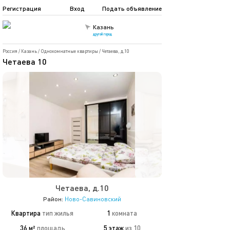
Регистрация
Вход
Подать объявление
Казань
другой город
Россия
/
Казань
/
Однокомнатные квартиры
/
Четаева, д.10
Четаева 10
Четаева, д.10
Район:
Ново-Савиновский
Квартира
тип жилья
1
комната
36 м²
площадь
5 этаж
из 10