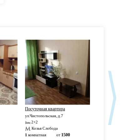
Посуточная квартира
Аквапарк Ривьера
ул.Чистопольская, д.7
ул.Чистопольская, д.61Б
2+2
2+2
Козья Слобода
Козья Слобода
1
комнатная
от
1500
1
комнатная
3500р