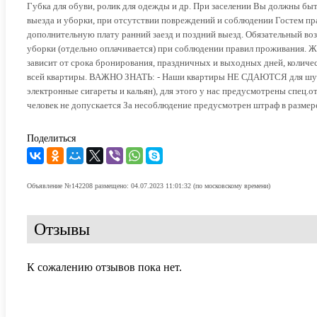
Губка для обуви, ролик для одежды и др. При заселении Вы должны быт
выезда и уборки, при отсутствии повреждений и соблюдении Гостем прав
дополнительную плату ранний заезд и поздний выезд. Обязательный воз
уборки (отдельно оплачивается) при соблюдении правил проживания. Ж
зависит от срока бронирования, праздничных и выходных дней, количе
всей квартиры. ВАЖНО ЗНАТЬ: - Наши квартиры НЕ СДАЮТСЯ для шум
электронные сигареты и кальян), для этого у нас предусмотрены спец.о
человек не допускается За несоблюдение предусмотрен штраф в размере
Поделиться
Объявление №142208 размещено: 04.07.2023 11:01:32 (по московскому времени)
Отзывы
К сожалению отзывов пока нет.