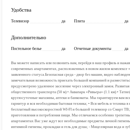
Удобства
Телевизор
да
Плита
да
Дополнительно
Постельное белье
да
Отчетные документы
да
Вы можете написать или позвонить нам, перейдя в наш профиль и нажа
современных апартаментах, расположенных в новом жилом комплексе 
заявленного статуса.Безопасная среда - двор без машин, видео наблюд
замечательная возможность приехать большой компанией и разместиться
предусмотрено удаленное заселение через электронный замок. Развитая
общественного транспорта (50 м) • Аквапарк «Ривьера» (1.1 км) • Татне
круглосуточные магазины, аптеки и банкоматы. Мы гарантируем вам все
гарнитур и вся необходимая бытовая техника; • Вся мебель и техника в 
бесплатный высокоскоростной WI-FI и большой телевизор со Смарт ТВ; 
приготовления и потребления пищи. Мы отличаемся особенно трепетн
апартаментах Вас уже ждут все необходимые предметы личной гигиены, 
интимной гигиены, прокладки и гель для душа; - Мицеллярная вода и зуб