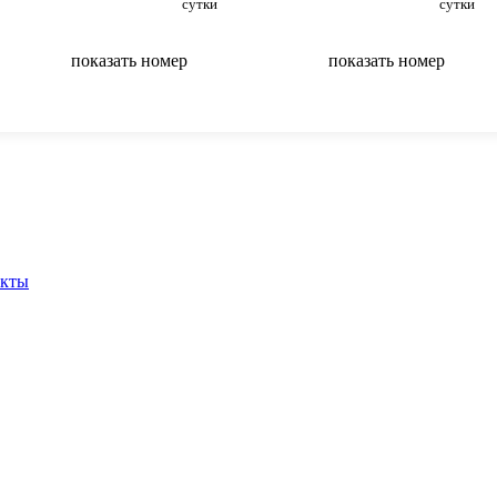
сутки
сутки
показать номер
показать номер
вернуться на главную
акты