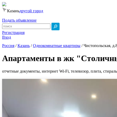
Казань
другой город
Подать объявление
Регистрация
Вход
Россия
/
Казань
/
Однокомнатные квартиры
/
Чистопольская, д.
Апартаменты в жк "Столичн
отчетные документы, интернет Wi-Fi, телевизор, плита, стираль