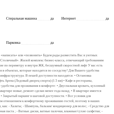
Стиральная машина
да
Интернет
да
Парковка
да
в «написать» или «позвонить» Будем рады разместить Вас в уютных
«Столичный». Жилой комплекс бизнес-класса, отвечающий требованиям
ение по периметру и внутри ЖК, бесшумный скоростной лифт У вас есть
 в объектах, которые находятся по соседству! Для Вашего удобства
 инфраструктура. В пешей доступности находятся: • Остановка
фть Арена (Ледовый дворец спорта) (1.5 км) • Кафе и рестораны,
 удобства для проживания в комфорте: • Двуспальная кровать, кухонный
квартире новые, ремонт сделан менее года назад; • В квартире имеется
• Закрытый паркинг в шаговой доступности. • Все условия для
ым отношением к комфортному проживанию гостей, поэтому в наших
как: - Халаты; - Шампунь, бальзам/ кондиционер для волос; - Средство для
ная паста ; - Ватные диски, ватные палочки, влажные/сухие салфетки; -