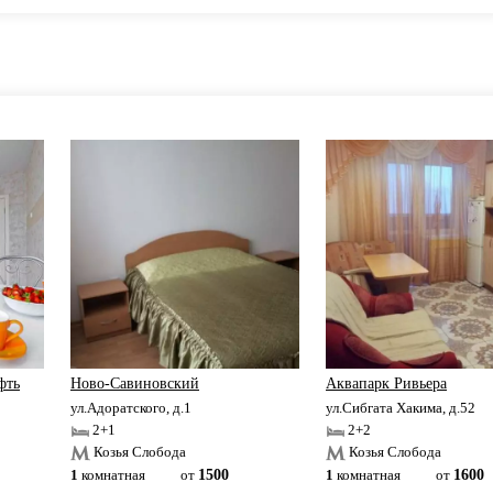
фть
Ново-Савиновский
Аквапарк Ривьера
ул.Адоратского, д.1
ул.Сибгата Хакима, д.52
2+1
2+2
Козья Слобода
Козья Слобода
1
комнатная
от
1500
1
комнатная
от
1600