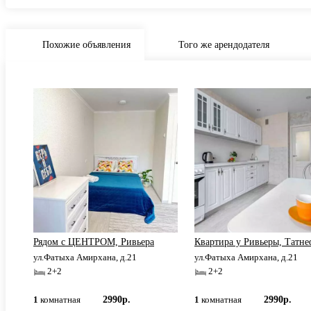
Похожие объявления
Того же арендодателя
и
Рядом с ЦЕНТРОМ, Ривьера
Квартира у Ривьеры, Татне
ул.Фатыха Амирхана, д.21
ул.Фатыха Амирхана, д.21
2+2
2+2
1
комнатная
2990р.
1
комнатная
2990р.