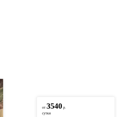
вернуться на главную
3540
от
р.
сутки