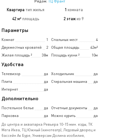
Рядом:
ТЦ Франт
Квартира
тип жилья
1
комната
42 м²
площадь
2 этаж
из 9
Параметры
Комнат
1
Спальных мест
4
Двухместных кроватей
2
Общая площадь
42м²
Жилая площадь
²
38м
Площадь кухни
²
10м
Удобства
Телевизор
да
Холодильник
да
Плита
да
Стиральная машина
да
Интернет
да
Дополнительно
Постельное белье
да
Отчетные документы
да
Парковка
да
Можно курить
да
До центра и аквапарка Ревьера 10-15 мин. езды, ТК
Мега Икеа, ТЦ Южный (кинотеатр), Ледовый дворец и
бассейн Ак Буре, Универсам Долина изобилия,