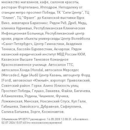
множество магазинов, кафе, салонов красоты,
ресторан Фортепиано, Ипподром. Неподалеку от
станции метро проспект Победы, ТК "Сити Центр", ТЦ
"Олимп", ТЦ "Франт". до Казанской выставки Вднх
Вико, аквапарка Барионикс. Рядом Ркб, Дркб, Мкдц,
клиника Нуриевых, Республиканская Клиническая
Инфекционная Больница, Республиканский центр
крови, рядом обьекты универсиады Центр Волейбола
«Санкт Петербург», Центр Гимнастики, Академия
Тенниса, бассейн Буревестник, Акчарлак. Рядом
казанский юридический институт МВД России КЮИ,
Казанское Высшее Танковое Командное
Краснознаменное училище. Автосалон ТТС,
автосалон Хонда (Honda), автосалон Мерседес
(Mercedec), Ауди (Audi) Центр Казань, автоцентр Форд
(Ford), автовокзал «Южный», аэропорт. Приволжский,
Советский район. Горки. Азино (близость улиц
Проспект Победы, Глушко, Закиева, Файзи, Бигичева,
А.Камалеева, Родины, Чишмяле, Фучика,
Ломжинская, Минская, Ноксинский Спуск, Кул Гали,
Габишева, Завойского, Дубравная, Сафиуллина,
Салиха Батыева, Зорге, Космонавтов.
Объявление №105717 размещено: 16.05.2018 12:00:31, обновлено:
02.07.2026 15:07:40 (по московскому времени)