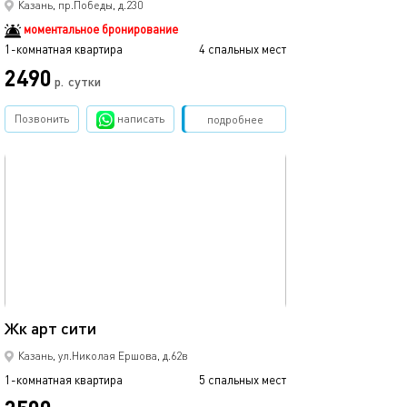
Казань, пр.Победы, д.230
моментальное бронирование
1-комнатная квартира
4 спальных мест
1-комнатная квартира
2490
р.
сутки
от
Позвонить
написать
Забронировать
подробнее
обновлено 05.09.2021
Ещё фото
35м²
Жк арт сити
1ком рядом с ме
Казань, ул.Николая Ершова, д.62в
1-комнатная квартира
5 спальных мест
1-комнатная квартира