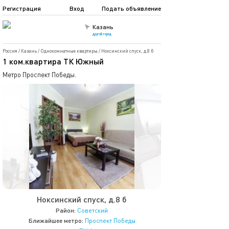
Регистрация
Вход
Подать объявление
Казань
другой город
Россия
/
Казань
/
Однокомнатные квартиры
/
Ноксинский спуск, д.8 б
1 ком.квартира ТК Южный
Метро Проспект Победы.
Ноксинский спуск, д.8 б
Район:
Советский
Ближайшее метро:
Проспект Победы