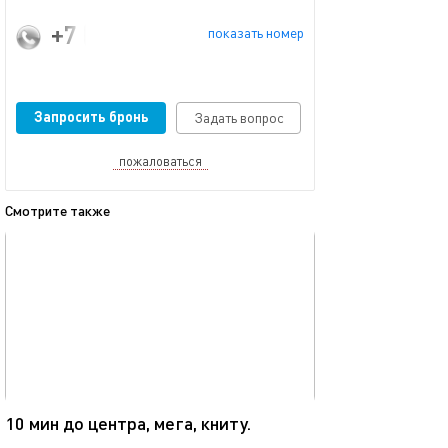
+7 (960) 053-53-88
показать номер
Запросить бронь
Задать вопрос
пожаловаться
Смотрите также
обновлено 08.12.2025
Ещё фото
40м²
10 мин до центра, мега, книту.
Мега икеа прос