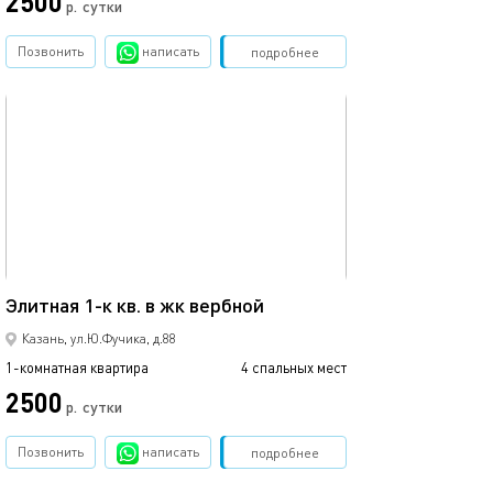
2500
1700
р.
сутки
Позвонить
написать
Забронировать
подробнее
обновлено 02.07.2026
Ещё фото
42м²
Элитная 1-к кв. в жк вербной
Апартаменты на
Казань, ул.Ю.Фучика, д.88
1-комнатная квартира
4 спальных мест
1-комнатная квартира
2500
1999
р.
сутки
Позвонить
написать
Забронировать
подробнее