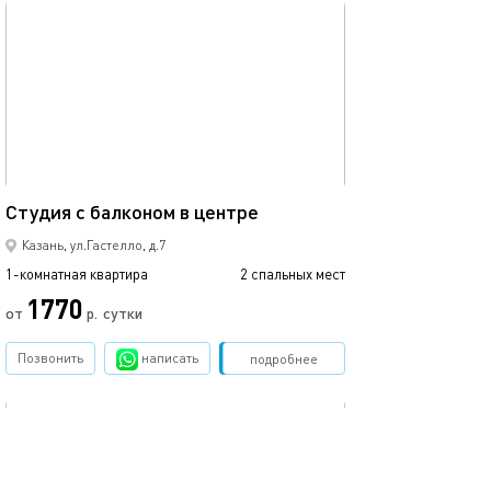
обновлено 22.03.2022
Ещё фото
25м²
Студия с балконом в центре
Апартаменты в 
Казань, ул.Гастелло, д.7
1-комнатная квартира
2 спальных мест
1-комнатная квартира
1770
от
р.
сутки
от
Позвонить
написать
Забронировать
подробнее
обновлено 18.08.2025