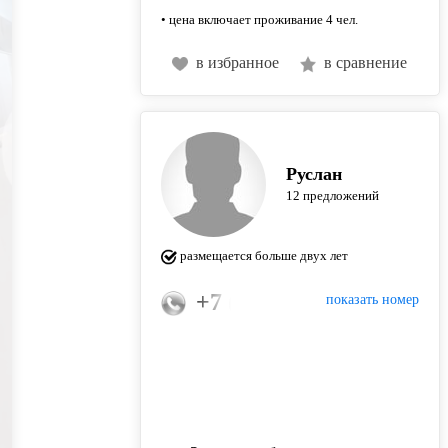
• цена включает проживание 4 чел.
в избранное
в сравнение
Руслан
12 предложений
размещается больше двух лет
+7 (950) 322-52-22
показать номер