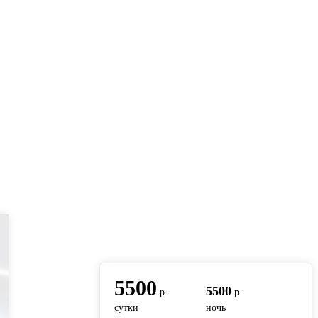
вернуться на главную
5500
5500
р.
р.
сутки
ночь