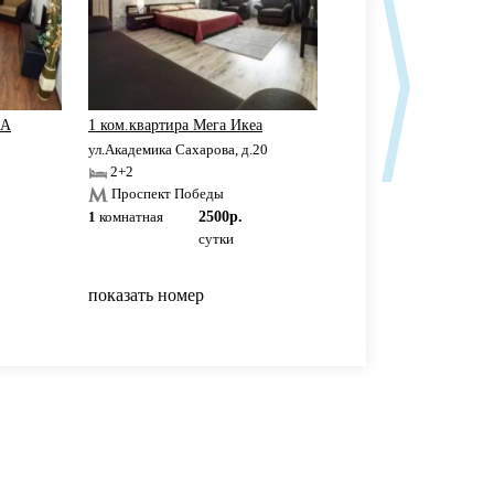
ЕА
1 ком.квартира Мега Икеа
Элитная 1-к кв. в ЖК
ул.Академика Сахарова, д.20
ул.Ю.Фучика, д.88
2+2
2+2
Проспект Победы
Проспект Победы
1
комнатная
2500р.
1
комнатная
2500р
сутки
сутки
показать номер
показать номер