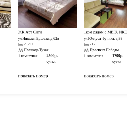
ЖК Арт Сити
1ком рядом с МЕГА ИК
ул.Николая Ершова, д.62в
ул.Юлиуса Фучика, д.88
2+2+1
2+2
Площадь Тукая
Проспект Победы
1
комнатная
2500р.
1
комнатная
1700р.
сутки
сутки
показать номер
показать номер
вернуться на главную