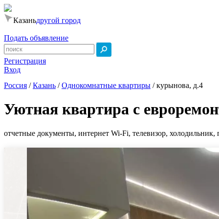
Казань
другой город
Подать объявление
Регистрация
Вход
Россия
/
Казань
/
Однокомнатные квартиры
/
курынова, д.4
Уютная квартира с евроремо
отчетные документы, интернет Wi-Fi, телевизор, холодильник, 