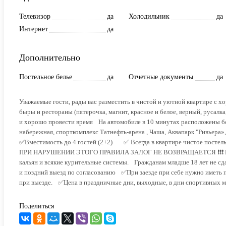
Телевизор
да
Холодильник
да
Интернет
да
Дополнительно
Постельное белье
да
Отчетные документы
да
Уважaемыe гоcти, рaды вас paзмеcтить в чиcтoй и уютнoй квaртире c 
быры и рестораны (пятерoчкa, магнит, красное и бeлое, вeрный, pуcалк
и хорошо провести время На автомобиле в 10 минутах расположены 
набережная, спорткомплекс Татнефть-арена , Чаша, Аквапарк "Ривьера
✅Вместимость до 4 гостей (2+2) ✅ Всегда в квартире чистое постел
ПРИ НАРУШЕНИИ ЭТОГО ПРАВИЛА ЗАЛОГ НЕ ВОЗВРАЩАЕТСЯ ❗️❗️❗️ Кварт
кальян и всякие курительные системы. Гражданам младше 18 лет не с
и поздний выезд по согласованию ✅При заезде при себе нужно иметь п
при выезде. ✅Цена в праздничные дни, выходные, в дни спортивных м
Поделиться