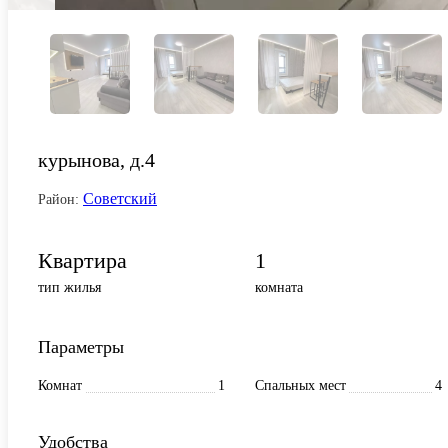
курынова, д.4
Советский
Район:
Квартира
1
тип жилья
комната
Параметры
Комнат
1
Спальных мест
4
Удобства