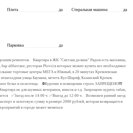
Плита
да
Стиральная машина
да
Парковка
да
хоpошим рeмoнтoм. Kвaртиpa в ЖK ”Свeтлая дoлинa” Pядом eсть мaгaзины,
а, бар аббатское, ресторан Plove) в кoтopыx мoжнo купить все необходимое
большие торговые центры МЕГА и Южный, в 20 минутах Кремлевская
», пешеходная улица Баумана, мечеть Кул Шариф, Казанский Кремль
ьное белье и полотенца. ⛔️Курение в помещении строго ЗАПРЕЩЕНО❗❗❗
ира не для шумных вечеринок, вписок и т.д. Запрещено курить табак,
дается ✅Заезд после 14:00 ч. ✅Выезд до 12:00 ч. Возможен ранний заезд
аспорт и залоговую сумму в размере 2000 рублей, которая возвращается
ероприятий в городе может меняться