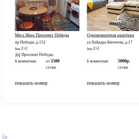
КНИТУ.
Мега Икеа Проспект Победы
Однокомнатная квартира
пр.Победы, д.152
ул.Хайдара Бигичева, д.17
2+2
2+2
Проспект Победы
1
комнатная
от
1500
1
комнатная
5000р.
сутки
сутки
показать номер
показать номер
.