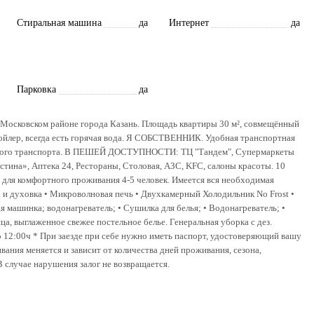
Стиральная машина
да
Интернет
да
Парковка
да
 Московском районе города Казань. Площадь квартиры 30 м², совмещённый
 бойлер, всегда есть горячая вода. Я СОБСТВЕННИК. Удобная транспортная
венного транспорта. В ПЕШЕЙ ДОСТУПНОСТИ: ТЦ "Тандем", Супермаркеты
тина», Аптека 24, Рестораны, Столовая, АЗС, KFC, салоны красоты. 10
 для комфортного проживания 4-5 человек. Имеется вся необходимая
а и духовка • Микроволновая печь • Двухкамерный Холодильник No Frost •
 машинка; водонагреватель; • Сушилка для белья; • Водонагреватель; •
ца, выглаженное свежее постельное белье. Генеральная уборка с дез.
до 12:00ч * При заезде при себе нужно иметь паспорт, удостоверяющий вашу
ания меняется и зависит от количества дней проживания, сезона,
В случае нарушения залог не возвращается.