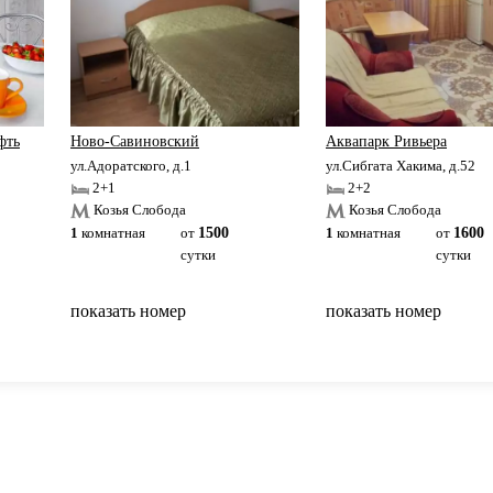
фть
Ново-Савиновский
Аквапарк Ривьера
ул.Адоратского, д.1
ул.Сибгата Хакима, д.52
2+1
2+2
Козья Слобода
Козья Слобода
1
комнатная
от
1500
1
комнатная
от
1600
сутки
сутки
показать номер
показать номер
вернуться на главную