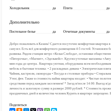
Холодильник
да
Плита
да
Дополнительно
Постельное белье
да
Отчетные документы
да
Добро пожаловать в Казань! Сдается посуточно комфортная квартира в
санузел. Есть всё для комфортного размещения 4-5 гостей. Установлен
развязка. Рядом станция метро «Козья Слобода», остановки общест
«Пятерочка», «Магнит», «Эдельвейс». Круглосуточные магазины «Авгус
мин езды до центра.. Квартира уютная, оборудована всем необходимым
мебель и бытовая техника: • 2 раскладных дивана • Электрическая плит
Чайник, кастрюли, сковороды • Посуда и столовые приборы • Стиральная
Утюг, фен. Также в стоимость найма квартиры входит: • Чистые полотен
средствами перед каждым заселением! * Заезд в/после 14:00. Выезд в/
личность и залоговую сумму в размере 2000 рублей. * Стоимость прожив
праздничных дней и количества человек Курить в квартире запрещено. 
Поделиться