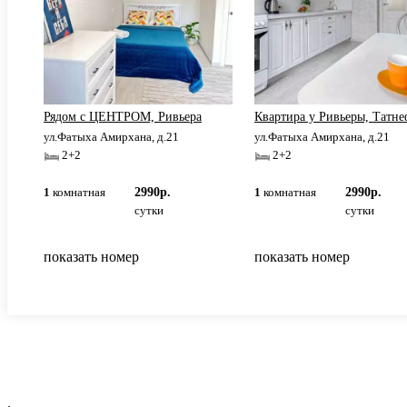
и
Рядом с ЦЕНТРОМ, Ривьера
Квартира у Ривьеры, Татне
ул.Фатыха Амирхана, д.21
ул.Фатыха Амирхана, д.21
2+2
2+2
1
комнатная
2990р.
1
комнатная
2990р.
сутки
сутки
показать номер
показать номер
.