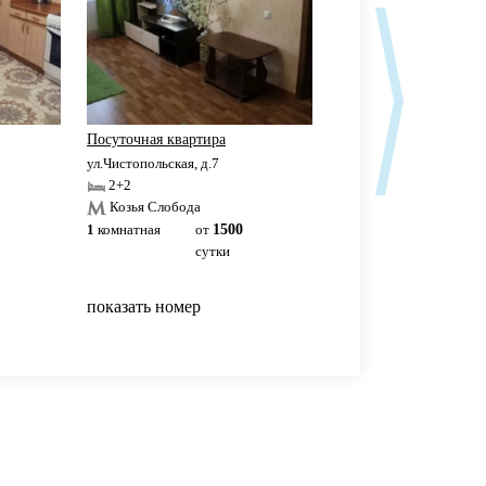
Посуточная квартира
Аквапарк Ривьера
ул.Чистопольская, д.7
ул.Чистопольская, д.61Б
2+2
2+2
Козья Слобода
Козья Слобода
1
комнатная
от
1500
1
комнатная
3500р
сутки
сутки
показать номер
показать номер