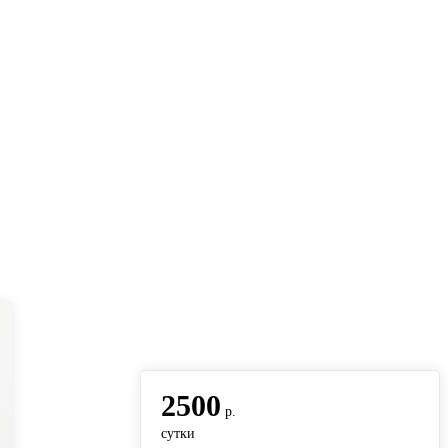
вернуться на главную
2500
р.
сутки