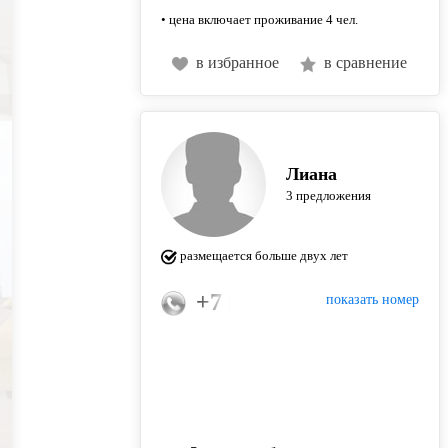
• цена включает проживание 4 чел.
в избранное
в сравнение
Лиана
3 предложения
размещается больше двух лет
+7 (917) 274-12-56
показать номер