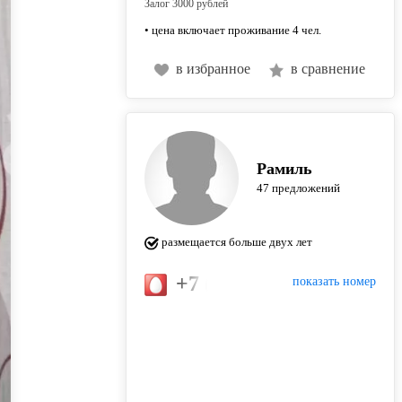
Залог 3000 рублей
• цена включает проживание 4 чел.
в избранное
в сравнение
Рамиль
47 предложений
размещается больше двух лет
+7 (917) 914-57-73
показать номер