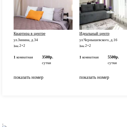
Квартира в центре
Идеальный центр
ул.Зинина, д.34
ул.Чернышевского, д.16
2+2
2+2
1
комнатная
3500р.
1
комнатная
5500р.
сутки
сутки
показать номер
показать номер
.