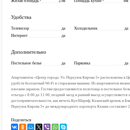
Жилая площадь
²
23м
Площадь кухни
²
8м
Удобства
Телевизор
да
Холодильник
да
Интернет
да
Дополнительно
Постельное белье
да
Парковка
да
Апартаменты «Центр города. Ул. Переулок Кирова 5» расположены в Це
удобств бесплатный Wi-Fi и стиральная машина. Из апартаментов можно 
плоским экраном. Гостям предоставляются полотенца и постельное белье
отъезда с 8:00 до 11:00, поздний заезд и ранний выезд осуществляетс
достопримечательности, как мечеть Кул-Шариф, Казанский кремль и Бла
Переулок Кирова 5» до международного аэропорта Казань составляет 2
Поделиться