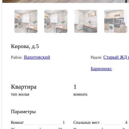
Кирова, д.5
Вахитовский
Старый ЖД 
Район:
Рядом:
Барионикс
Квартира
1
тип жилья
комната
Параметры
Комнат
1
Спальных мест
4