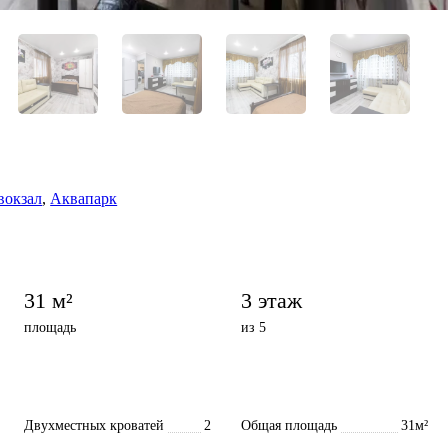
вокзал
,
Аквапарк
31 м²
3 этаж
площадь
из 5
Двухместных кроватей
2
Общая площадь
31м²