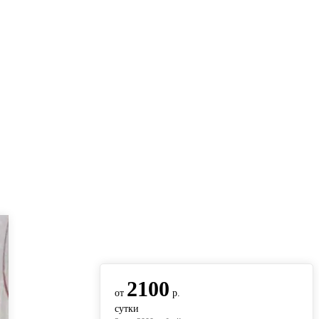
вернуться на главную
2100
от
р.
сутки