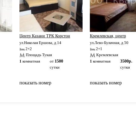
Центр Казани ТРК Корстон
Кремлевская, центр
ул.Николая Ершова, д.14
ул.Лево-Булачная, д.50
2+2
2+1
Площадь Тукая
Кремлевская
1
комнатная
от
1500
1
комнатная
3500р.
сутки
сутки
показать номер
показать номер
вернуться на главную