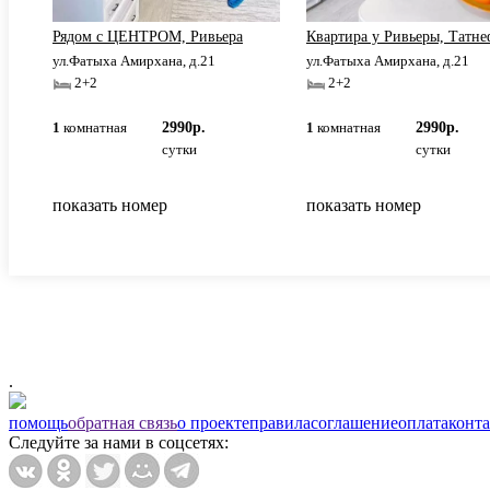
и
Рядом с ЦЕНТРОМ, Ривьера
Квартира у Ривьеры, Татне
ул.Фатыха Амирхана, д.21
ул.Фатыха Амирхана, д.21
2+2
2+2
1
комнатная
2990р.
1
комнатная
2990р.
сутки
сутки
показать номер
показать номер
.
помощь
обратная связь
о проекте
правила
соглашение
оплата
конт
Следуйте за нами в соцсетях: