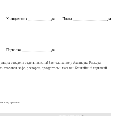
Холодильник
да
Плита
да
Парковка
да
курящих отведена отдельная зона! Расположение у Аквапарка Ривьера ,
сть столовая, кафе, ресторан, продуктовый магазин. Ближайший торговый
ковскому времени)