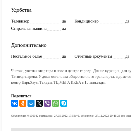
Удобства
Телевизор
да
Кондиционер
да
Стиральная машина
да
Дополнительно
Постельное белье
да
Отчетные документы
да
Чистая , уютная квартира в новом центре города. Для не курящих, для 
Татнефть арена. У дома остановка общественного транспорта, в доме е
центр ПаркХаус, Тандем. ТЦ МЕГА ИКЕА в 15 мин.езды.
Поделиться
Объявление №136342 размещено: 27.05.2022 17:53:46, обновлено: 27.12.2022 20:48:23 (по мос