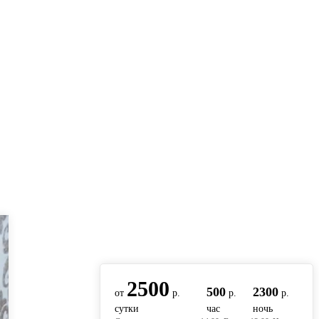
вернуться на главную
2500
500
2300
от
р.
р.
р.
сутки
час
ночь