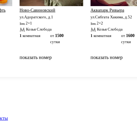
фть
Ново-Савиновский
Аквапарк Ривьера
ул.Адоратского, д.1
ул.Сибгата Хакима, д.52
2+1
2+2
Козья Слобода
Козья Слобода
1
комнатная
от
1500
1
комнатная
от
1600
сутки
сутки
показать номер
показать номер
вернуться на главную
акты