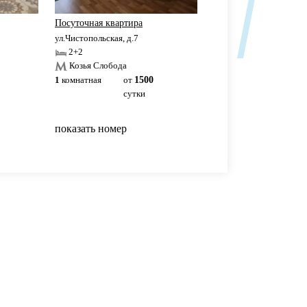
Посуточная квартира
Аквапарк Ривьера
ул.Чистопольская, д.7
ул.Чистопольская, д.61Б
2+2
2+2
Козья Слобода
Козья Слобода
1
комнатная
от
1500
1
комнатная
3500р
сутки
сутки
показать номер
показать номер