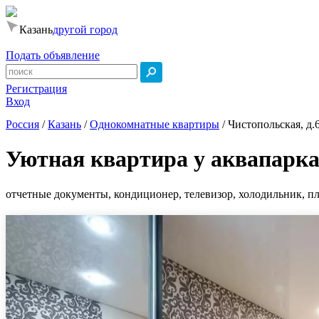
Казань
другой город
Подать объявление
Регистрация
Вход
Россия
/
Казань
/
Однокомнатные квартиры
/
Чистопольская, д.
Уютная квартира у аквапарк
отчетные документы, кондиционер, телевизор, холодильник, пли