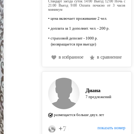
Стандарт заезда суток 14:00 Выезд 12:00 Ночь с
21:00 Выезд 9:00 Оплата почасно от 3 часов
минимум
• цена включает проживание 2 чел.
• доплата за 1 дополнит. чел. - 200 р.
• страховой депозит - 1000 р.
(возвращается при выезде)
в избранное
в сравнение
Диана
7 предложений
размещается больше двух лет
+7 (917) 882-82-67
показать номер