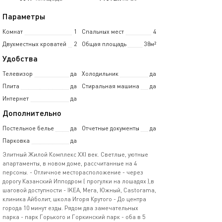
Параметры
Комнат
1
Спальных мест
4
Двухместных кроватей
2
Общая площадь
38м²
Удобства
Телевизор
да
Холодильник
да
Плита
да
Стиральная машина
да
Интернет
да
Дополнительно
Постельное белье
да
Отчетные документы
да
Парковка
да
Элитный Жилoй Кoмплекс ХXI век. Светлые, уютные
апартаменты, в новом доме, рассчитанные на 4
персоны. - Отличноe мecторасположение - через
дорогу Казанский Ипподром ( прогулки на лошадях ),в
шаговой доступности - IKEA, Мега, Южный, Саstоramа,
клиника Айболит, школа Игоря Крутого - Дo центра
гopода 10 минут езды. Рядом два замечательных
парка - парк Горького и Горкинский парк - оба в 5