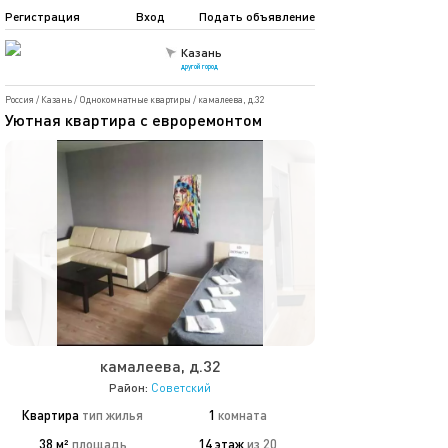
Регистрация
Вход
Подать объявление
Казань
другой город
Россия
/
Казань
/
Однокомнатные квартиры
/
камалеева, д.32
Уютная квартира с евроремонтом
камалеева, д.32
Район:
Советский
Квартира
тип жилья
1
комната
38 м²
площадь
14 этаж
из 20