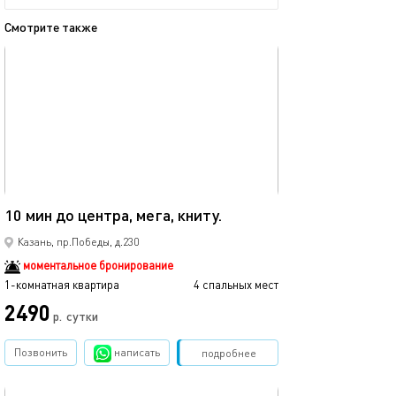
Смотрите также
обновлено 08.12.2025
Ещё фото
40м²
10 мин до центра, мега, книту.
Мега икеа прос
Казань, пр.Победы, д.230
моментальное бронирование
1-комнатная квартира
4 спальных мест
1-комнатная квартира
2490
р.
сутки
от
Позвонить
написать
Забронировать
подробнее
обновлено 05.09.2021