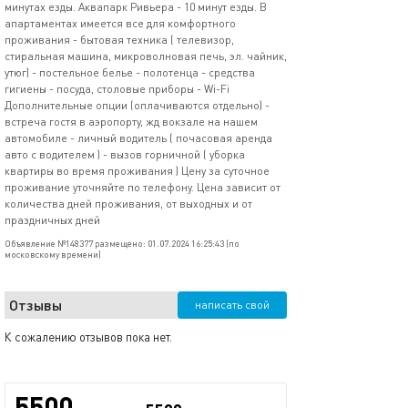
минутах езды. Аквапарк Ривьера - 10 минут езды. В
апартаментах имеется все для комфортного
проживания - бытовая техника ( телевизор,
стиральная машина, микроволновая печь, эл. чайник,
утюг) - постельное белье - полотенца - средства
гигиены - посуда, столовые приборы - Wi-Fi
Дополнительные опции (оплачиваются отдельно) -
встреча гостя в аэропорту, жд вокзале на нашем
автомобиле - личный водитель ( почасовая аренда
авто с водителем ) - вызов горничной ( уборка
квартиры во время проживания ) Цену за суточное
проживание уточняйте по телефону. Цена зависит от
количества дней проживания, от выходных и от
праздничных дней
Объявление №148377 размещено: 01.07.2024 16:25:43 (по
московскому времени)
Отзывы
написать свой
К сожалению отзывов пока нет.
5500