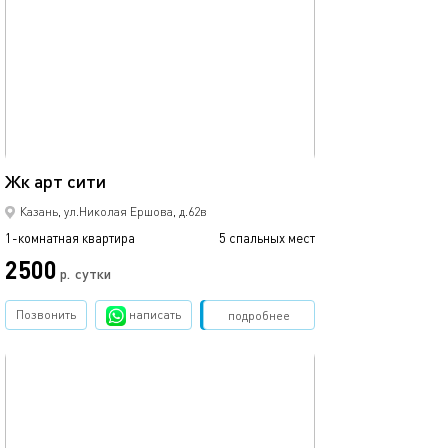
Ещё фото
35м²
Жк арт сити
1ком рядом с ме
Казань, ул.Николая Ершова, д.62в
1-комнатная квартира
5 спальных мест
1-комнатная квартира
2500
1700
р.
сутки
Позвонить
написать
Забронировать
подробнее
обновлено 02.07.2026
Ещё фото