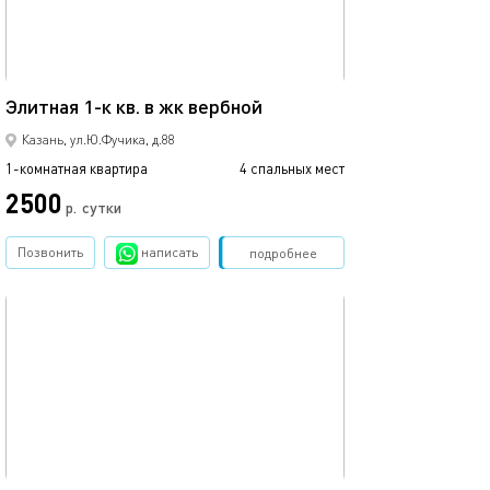
42м²
Элитная 1-к кв. в жк вербной
1 ком.квартира
Казань, ул.Ю.Фучика, д.88
1-комнатная квартира
4 спальных мест
1-комнатная квартира
2500
2500
р.
сутки
Позвонить
написать
Забронировать
подробнее
обновлено 22.03.2022
Ещё фото
25м²