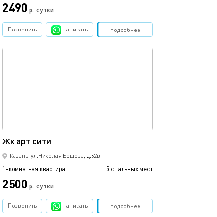
2490
р.
сутки
от
Позвонить
написать
Забронировать
подробнее
обновлено 05.09.2021
Ещё фото
35м²
Жк арт сити
1ком рядом с ме
Казань, ул.Николая Ершова, д.62в
1-комнатная квартира
5 спальных мест
1-комнатная квартира
2500
1700
р.
сутки
Позвонить
написать
Забронировать
подробнее