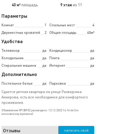
40 м²
площадь
9 этаж
из 11
Параметры
Комнат
1
Спальных мест
4
Двухместных кроватей
2
Общая площадь
40м²
Удобства
Телевизор
да
Кондиционер
да
Холодильник
да
Плита
да
Стиральная машина
да
Интернет
да
Дополнительно
Постельное белье
да
Парковка
да
Сдается уютная квартира на улице Разведчика
Ахмерова, есть все необходимое для комфортного
проживания.
Объявление №138952 размещено: 13.12.2022 16:14:44 (по
московскому времени)
Отзывы
написать свой