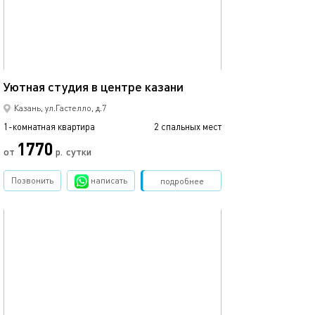
Ещё фото
25м²
Уютная студия в центре казани
Студия с балко
Казань, ул.Гастелло, д.7
1-комнатная квартира
2 спальных мест
1-комнатная квартира
1770
от
р.
сутки
от
Позвонить
написать
Забронировать
подробнее
обновлено 07.05.2022
Ещё фото