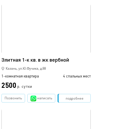
обновлено 02.07.2026
Ещё фото
42м²
Элитная 1-к кв. в жк вербной
1 ком.квартира
Казань, ул.Ю.Фучика, д.88
1-комнатная квартира
4 спальных мест
1-комнатная квартира
2500
2500
р.
сутки
Позвонить
написать
Забронировать
подробнее
обновлено 22.03.2022