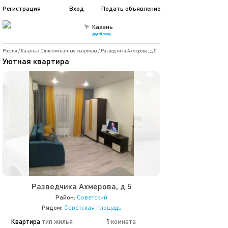
Регистрация
Вход
Подать объявление
Казань
другой город
Россия
/
Казань
/
Однокомнатные квартиры
/
Разведчика Ахмерова, д.5
Уютная квартира
Разведчика Ахмерова, д.5
Район:
Советский
Рядом:
Советская площадь
Квартира
тип жилья
1
комната