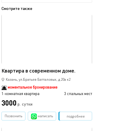
Смотрите также
обновлено 04.02.2025
Ещё фото
35м²
Квартира в современном доме.
Новая однокомн
Казань, ул.Братьев Батталовых, д.20а к2
моментальное бронирование
1-комнатная квартира
3 спальных мест
1-комнатная квартира
3000
3500
р.
сутки
Позвонить
написать
Забронировать
подробнее
обновлено 02.04.2024