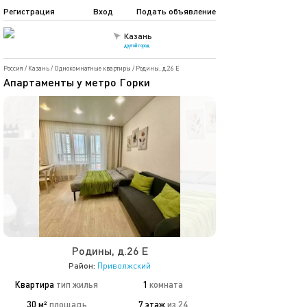
Регистрация
Вход
Подать объявление
Казань
другой город
Россия
/
Казань
/
Однокомнатные квартиры
/
Родины, д.26 Е
Апартаменты у метро Горки
Родины, д.26 Е
Район:
Приволжский
Квартира
тип жилья
1
комната
30 м²
площадь
7 этаж
из 24