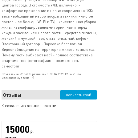
центра города. В стоимость УЖЕ включено: -
комфортное проживание в новых современных ЖК; -
весь необходимый набор посуды и техники; - чистое
постельное белье; - Wi-Fi и TV; - качественная уборка
жилья квалифицированными горничными перед
каждым заселением нового гостя; - средства гигиены,
женский и мужской парфюм,тапочки, чай, кофе; -
Электронный договор. -Парковка бесплатная.
Видеонаблюдение на территории жилого комплекса.
Почему гости выбирают нас? - полное соответствие
апартаментов фотографиям; - возможность
самостоят
Объявление №156028 размещено: 30.04.2025 12:34:21 (по
московскому времени)
Отзывы
написать свой
К сожалению отзывов пока нет.
15000
р.
сутки