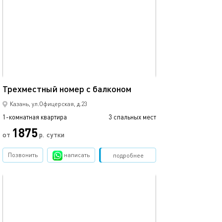
Ещё фото
25м²
Трехместный номер с балконом
4-х местный но
Казань, ул.Офицерская, д.23
1-комнатная квартира
3 спальных мест
1-комнатная квартира
1875
от
р.
сутки
от
Позвонить
написать
Забронировать
подробнее
обновлено 10.12.2024
Ещё фото