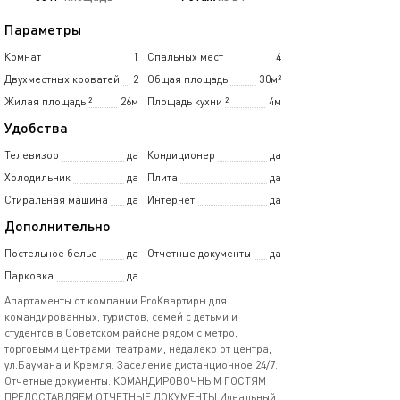
Параметры
Комнат
1
Спальных мест
4
Двухместных кроватей
2
Общая площадь
30м²
Жилая площадь
²
26м
Площадь кухни
²
4м
Удобства
Телевизор
да
Кондиционер
да
Холодильник
да
Плита
да
Стиральная машина
да
Интернет
да
Дополнительно
Постельное белье
да
Отчетные документы
да
Парковка
да
Апартаменты от компании ProКвартиры для
командированных, туристов, семей с детьми и
студентов в Советском районе рядом с метро,
торговыми центрами, театрами, недалеко от центра,
ул.Баумана и Кремля. Заселение дистанционное 24/7.
Отчетные документы. КОМАНДИРОВОЧНЫМ ГОСТЯМ
ПРЕДОСТАВЛЯЕМ ОТЧЕТНЫЕ ДОКУМЕНТЫ Идеальный