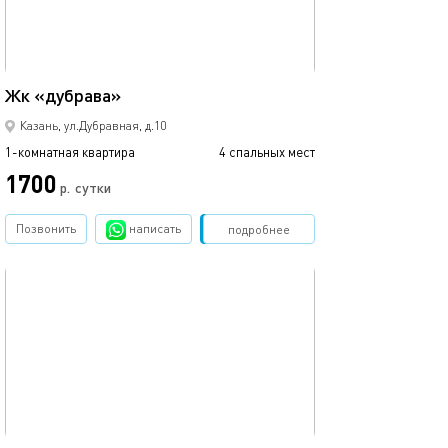
46м²
Жк «дубрава»
Уютная студия в
Казань, ул.Дубравная, д.10
1-комнатная квартира
4 спальных мест
1-комнатная квартира
1700
р.
сутки
от
Позвонить
написать
Забронировать
подробнее
обновлено 22.03.2022
Ещё фото
42м²