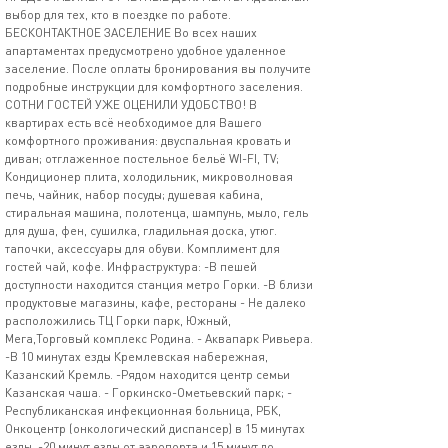
выбор для тех, кто в поездке по работе.
БЕСКОНТАКТНОЕ ЗАСЕЛЕНИЕ Во всех наших
апартаментах предусмотрено удобное удаленное
заселение. После оплаты бронирования вы получите
подробные инструкции для комфортного заселения.
СОТНИ ГОСТЕЙ УЖЕ ОЦЕНИЛИ УДОБСТВО! В
квартирах есть всё необходимое для Вашего
комфортного проживания: двуспальная кровать и
диван; отглаженное постельное бельё WI-FI, TV;
Кондиционер плита, холодильник, микроволновая
печь, чайник, набор посуды; душевая кабина,
стиральная машина, полотенца, шампунь, мыло, гель
для душа, фен, сушилка, гладильная доска, утюг.
тапочки, аксессуары для обуви. Комплимент для
гостей чай, кофе. Инфраструктура: -В пешей
доступности находится станция метро Горки. -В близи
продуктовые магазины, кафе, рестораны - Не далеко
расположились ТЦ Горки парк, Южный,
Мега,Торговый комплекс Родина. - Аквапарк Ривьера.
-В 10 минутах езды Кремлевская набережная,
Казанский Кремль. -Рядом находится центр семьи
Казанская чаша. - Горкинско-Ометьевский парк; -
Республиканская инфекционная больница, РБК,
Онкоцентр (онкологический диспансер) в 15 минутах
езды. -20 минут езды от аэропорта и 15 минут до