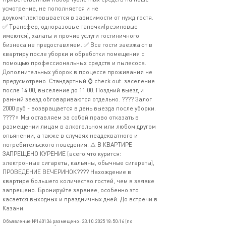
усмотрение, не пополняется и не
доукомплектовывается в зависимости от нужд гостя.
✅ Трансфер, одноразовые тапочки(резиновые
имеются), халаты и прочие услуги гостиничного
бизнеса не предоставляем. ✅ Все гости заезжают в
квартиру после уборки и обработки помещения с
помощью профессиональных средств и пылесоса.
Дополнительных уборок в процессе проживания не
предусмотрено. Стандартный ⌚ check out: заселение
после 14:00, выселение до 11:00. Поздний выезд и
ранний заезд обговариваются отдельно. ???? Залог
2000 руб - возвращается в день выезда после уборки.
????‍♀️ Мы оставляем за собой право отказать в
размещении лицам в алкогольном или любом другом
опьянении, а также в случаях неадекватного и
потребительского поведения. ⚠ В КВАРТИРЕ
ЗАПРЕЩЕНО КУРЕНИЕ (всего что курится:
электронные сигареты, кальяны, обычные сигареты),
ПРОВЕДЕНИЕ ВЕЧЕРИНОК???? Нахождение в
квартире большего количество гостей, чем в заявке
запрещено. Бронируйте заранее, особенно это
касается выходных и праздничных дней. До встречи в
Казани.
Объявление №160136 размещено: 23.10.2025 18:50:16 (по