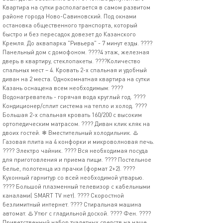
Квартира на сутки располагается в самом развитом
районе города Ново-Савиновский. Под окнами
остановка общественного транспорта, который
быстро и без пересадок довезет до Казанского
Кремля. До аквапарка "Ривьера" - 7 минут езды. ????
Панельный дом с домофоном. ????4 этаж, железная
дверь в квартиру, стеклопакеты. ????Количество
спальных мест – 4. Кровать 2-х спальная и удобный
диван на 2 места. Однокомнатная квартира на сутки
Казань оснащена всем необходимым: ????
Водонагреватель - горячая вода круглый год. ????
Кондиционер/сплит система на тепло и холод. ????
Большая 2-х спальная кровать 160/200 с высоким
ортопедическим матрасом. ????️ Диван клик кляк на
двоих гостей. ❄ Вместительный холодильник. ♨️
Газовая плита на 4 конфорки и микроволновая печь.
???? Электро чайник. ???? Вся необходимая посуда
для приготовления и приема пищи. ???? Постельное
белье, полотенца из прачки (формат 2+2). ????
Кухонный гарнитур со всей необходимой утварью.
???? Большой плазменный телевизор с кабельными
каналами( SMART TV нет). ???? Скоростной
безлимитный интернет. ???? Стиральная машина
автомат. ♨️ Утюг с гладильной доской. ???? Фен. ????
Приветственный набор туалетных средств на наше