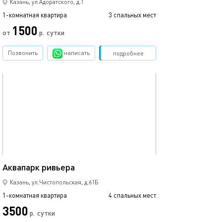
Казань, ул.Адоратского, д.1
1-комнатная квартира
3 спальных мест
1-комнатная квартира
1500
от
р.
сутки
от
Позвонить
написать
Забронировать
подробнее
обновлено 09.03.2024
Ещё фото
44м²
Аквапарк ривьера
С видом на кол
Казань, ул.Чистопольская, д.61Б
1-комнатная квартира
4 спальных мест
1-комнатная квартира
3500
р.
сутки
от