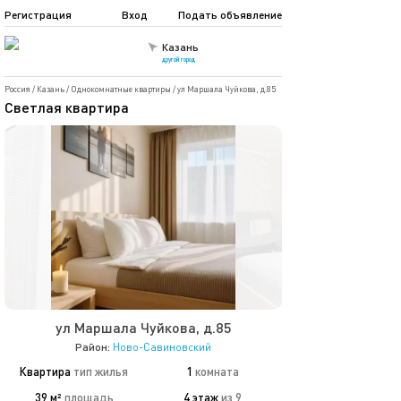
Регистрация
Вход
Подать объявление
Казань
другой город
Россия
/
Казань
/
Однокомнатные квартиры
/
ул Маршала Чуйкова, д.85
Светлая квартира
ул Маршала Чуйкова, д.85
Район:
Ново-Савиновский
Квартира
тип жилья
1
комната
39 м²
площадь
4 этаж
из 9