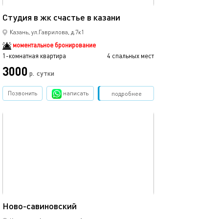
40м²
Студия в жк счастье в казани
Рядом с центро
Казань, ул.Гаврилова, д.7к1
моментальное бронирование
1-комнатная квартира
4 спальных мест
1-комнатная квартира
3000
2990
р.
сутки
Позвонить
написать
Забронировать
подробнее
обновлено 12.03.2024
Ещё фото
43м²
Ново-савиновский
Аквапарк ривье