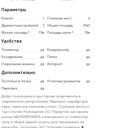
Параметры
Комнат
1
Спальных мест
4
Двухместных кроватей
2
Общая площадь
39м²
Жилая площадь
²
19м
Площадь кухни
²
10м
Удобства
Телевизор
да
Кондиционер
да
Холодильник
да
Плита
да
Стиральная машина
да
Интернет
да
Дополнительно
Постельное белье
да
Отчетные документы
да
Парковка
да
Добро пожаловать в просторные апартаменты в
современном центре Казани. Идеально подойдут для
пары, семьи или компании коллег. Спальные места от
1 до 4 гостей. Размещение 2+2. Перед тем, как нажать
кнопку ЗАБРОНИРОВАТЬ ознакомьтесь со стоимостью
суток и общей суммой за весь срок проживания на
ваши даты. Заселение 24/7. Отчетные документы. ▶️