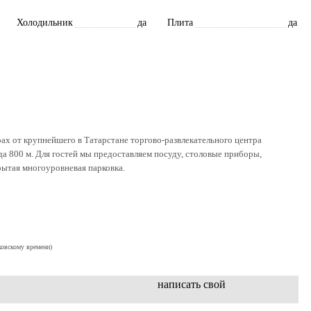
Холодильник
да
Плита
да
ах от крупнейшего в Татарстане тopгoвo-развлекательного центра
800 м. Для гостей мы предоставляем посуду, столовые приборы,
крытая многоуровневая парковка.
ковскому времени)
написать свой