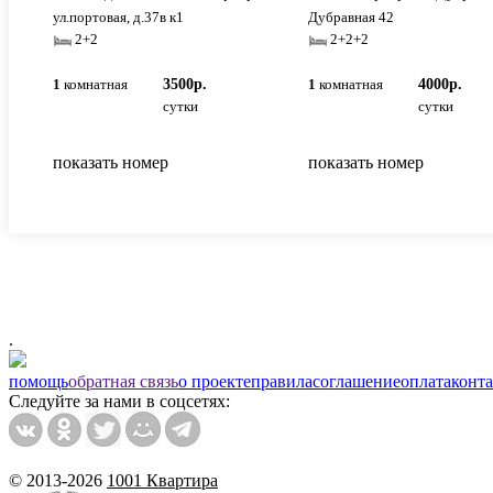
ул.портовая, д.37в к1
Дубравная 42
2+2
2+2+2
1
комнатная
3500р.
1
комнатная
4000р.
сутки
сутки
показать номер
показать номер
.
помощь
обратная связь
о проекте
правила
соглашение
оплата
конт
Следуйте за нами в соцсетях:
© 2013-2026
1001 Квартира