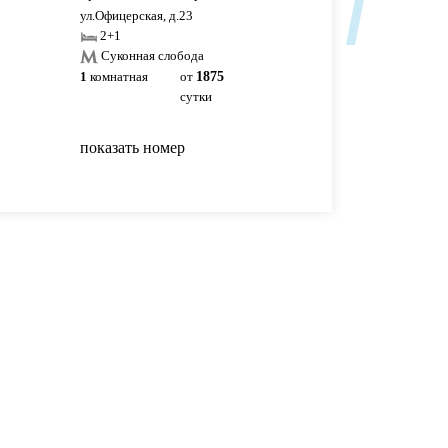
ул.Офицерская, д.23
ул.Дубравная, д.10
2+1
2+2
Суконная слобода
1
комнатная
от
1875
1
комнатная
1700р
сутки
сутки
показать номер
показать номер