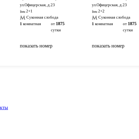
ул.Офицерская, д.23
ул.Офицерская, д.23
2+1
2+2
Суконная слобода
Суконная слобода
1
комнатная
от
1875
1
комнатная
от
1875
сутки
сутки
показать номер
показать номер
вернуться на главную
акты