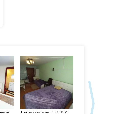
лконом
Трехместный номер ЭКОНОМ
ЖК «ДУБРАВА»