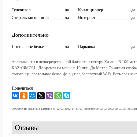
Телевизор
да
Кондиционер
да
Стиральная машина
да
Интернет
да
Дополнительно
Постельное белье
да
Парковка
да
Апартаменты в непосредственной близости к центру Казани. В 100 метр
КАZАNМОLL! До кремля на машине 10 мин. До Метро Суконная слобода 
полотенца, постельное белье, фен, утюг, бесплатный WiFi. Есть своя за
Поделиться
Объявление №134318 размещено: 22.03.2022 14:21:07, обновлено: 22.03.2022 20:03:55 (по мос
Отзывы