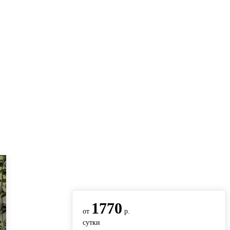
вернуться на главную
1770
от
р.
сутки