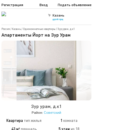
Регистрация
Вход
Подать объявление
Казань
другой город
Россия
/
Казань
/
Однокомнатные квартиры
/
Зур урам, д.к1
Апартаменты Йорт на Зур Урам
Зур урам, д.к1
Район:
Советский
Квартира
тип жилья
1
комната
43 м²
площадь
5 этаж
из 18