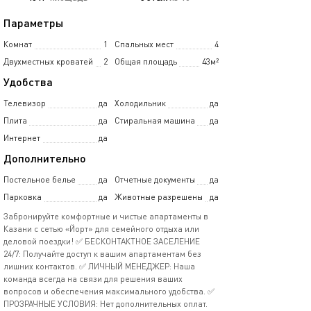
Параметры
Комнат
1
Спальных мест
4
Двухместных кроватей
2
Общая площадь
43м²
Удобства
Телевизор
да
Холодильник
да
Плита
да
Стиральная машина
да
Интернет
да
Дополнительно
Постельное белье
да
Отчетные документы
да
Парковка
да
Животные разрешены
да
Забронируйте комфортные и чистые апартаменты в
Казани с сетью «Йорт» для семейного отдыха или
деловой поездки! ✅ БЕСКОНТАКТНОЕ ЗАСЕЛЕНИЕ
24/7: Получайте доступ к вашим апартаментам без
лишних контактов. ✅ ЛИЧНЫЙ МЕНЕДЖЕР: Наша
команда всегда на связи для решения ваших
вопросов и обеспечения максимального удобства. ✅
ПРОЗРАЧНЫЕ УСЛОВИЯ: Нет дополнительных оплат.