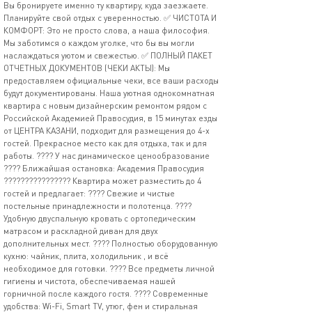
Вы бронируете именно ту квартиру, куда заезжаете.
Планируйте свой отдых с уверенностью. ✅ ЧИСТОТА И
КОМФОРТ: Это не просто слова, а наша философия.
Мы заботимся о каждом уголке, что бы вы могли
наслаждаться уютом и свежестью. ✅ ПОЛНЫЙ ПАКЕТ
ОТЧЕТНЫХ ДОКУМЕНТОВ (ЧЕКИ АКТЫ): Мы
предоставляем официальные чеки, все ваши расходы
будут документированы. Наша уютная однокомнатная
квартира с новым дизайнерским ремонтом рядом с
Российской Академией Правосудия, в 15 минутах езды
от ЦЕНТРА КАЗАНИ, подходит для размещения до 4-х
гостей. Прекрасное место как для отдыха, так и для
работы. ???? У нас динамическое ценообразование
???? Ближайшая остановка: Академия Правосудия
????‍????‍????‍???? Квартира может разместить до 4
гостей и предлагает: ???? Свежие и чистые
постельные принадлежности и полотенца. ????
Удобную двуспальную кровать с ортопедическим
матрасом и раскладной диван для двух
дополнительных мест. ???? Полностью оборудованную
кухню: чайник, плита, холодильник , и всё
необходимое для готовки. ???? Все предметы личной
гигиены и чистота, обеспечиваемая нашей
горничной после каждого гостя. ???? Современные
удобства: Wi-Fi, Smart TV, утюг, фен и стиральная