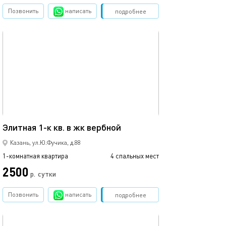
Позвонить
написать
Забронировать
подробнее
обновлено 02.07.2026
Ещё фото
42м²
Элитная 1-к кв. в жк вербной
1 ком.квартира
Казань, ул.Ю.Фучика, д.88
1-комнатная квартира
4 спальных мест
1-комнатная квартира
2500
2500
р.
сутки
Позвонить
написать
Забронировать
подробнее
обновлено 22.03.2022