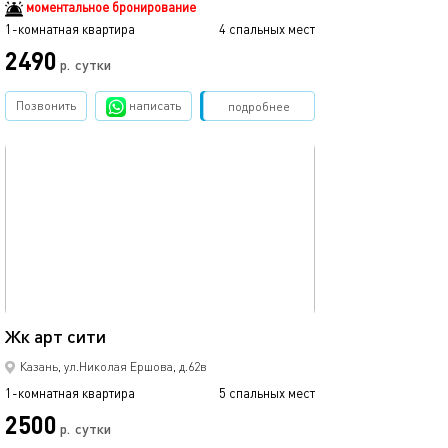
моментальное бронирование
1-комнатная квартира
4 спальных мест
1-комнатная квартира
2490
р.
сутки
от
Позвонить
написать
Забронировать
подробнее
обновлено 05.09.2021
Ещё фото
35м²
Жк арт сити
1ком рядом с ме
Казань, ул.Николая Ершова, д.62в
1-комнатная квартира
5 спальных мест
1-комнатная квартира
2500
1700
р.
сутки