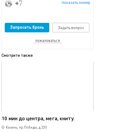
+7 (986) 907-10-50
показать номер
Запросить бронь
Задать вопрос
пожаловаться
Смотрите также
обновлено 08.12.2025
Ещё фото
40м²
10 мин до центра, мега, книту.
Мега икеа прос
Казань, пр.Победы, д.230