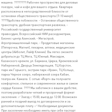
машина. ????‍???? Рабочее пространство для деловых
поездок, чай и кофе для вашего отдыха. Квартира
расположена в непосредственной близости от
остановки общественного транспорта (7-10 минут).
????Удобства поблизости: - Остановки общественного
транспорта, удобная транспортная развязка; -
Российский государственный университет
правосудия, Всероссийский НИИ расходометрии,
Бизнес-центр Азинский; - Мегастрой,
Агропромышленный парк; - Продуктовые магазины
(Пятерочка, Магнит), пекарни, аптеки, медицинские
центры (Айболит, Лайф Клиник). Вы легко сможете
добраться до ТЦ Мега, ТЦ Южный, Максидом,
Казанского кремля, ул. Баумана, Цирка, Кремлевской
Набережной, Дворца Земледельцев, ТЦ Корстон,
парк им.Горького, экстрим парк «Урам», ТЦ Кольцо,
парка Черное озеро, набережной озера Кабан,
театра им. Камала. С сетью «Йорт» вы получаете
комфортное, стильное и современное жилье в самом
сердце Казани. ???? Мы заботимся о вашем удобстве,
поэтому разработали четкий и прозрачный формат
заселения: ✅ Заезд с 15:00, выезд до 12:00: Возможен
ранний и поздний выезд по договоренности и за
дополнительную плату. ✅ Необходимые документы:
При заселении необходимо иметь при себе паспорт