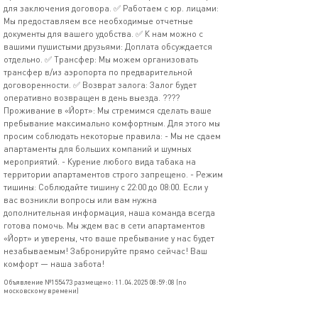
для заключения договора. ✅ Работаем с юр. лицами:
Мы предоставляем все необходимые отчетные
документы для вашего удобства. ✅ К нам можно с
вашими пушистыми друзьями: Доплата обсуждается
отдельно. ✅ Трансфер: Мы можем организовать
трансфер в/из аэропорта по предварительной
договоренности. ✅ Возврат залога: Залог будет
оперативно возвращен в день выезда. ????
Проживание в «Йорт»: Мы стремимся сделать ваше
пребывание максимально комфортным. Для этого мы
просим соблюдать некоторые правила: - Мы не сдаем
апартаменты для больших компаний и шумных
мероприятий. - Курение любого вида табака на
территории апартаментов строго запрещено. - Режим
тишины: Соблюдайте тишину с 22:00 до 08:00. Если у
вас возникли вопросы или вам нужна
дополнительная информация, наша команда всегда
готова помочь. Мы ждем вас в сети апартаментов
«Йорт» и уверены, что ваше пребывание у нас будет
незабываемым! Забронируйте прямо сейчас! Ваш
комфорт — наша забота!
Объявление №155473 размещено: 11.04.2025 08:59:08 (по
московскому времени)