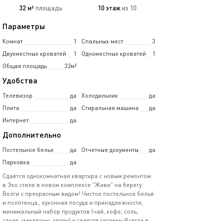
32 м²
площадь
10 этаж
из 10
Параметры
Комнат
1
Спальных мест
3
Двухместных кроватей
1
Одноместных кроватей
1
Общая площадь
32м²
Удобства
Телевизор
да
Холодильник
да
Плита
да
Стиральная машина
да
Интернет
да
Дополнительно
Постельное белье
да
Отчетные документы
да
Парковка
да
Сдаётся однокомнатная квартира с новым ремонтом
в Эко стиле в новом комплексе "Живи" на берегу
Волги с прекрасным видом! Чистое постельное бельё
и полотенца,, кухонная посуда и принадлежности,
минимальный набор продуктов (чай, кофе, соль,
сахар, макароны, крупы) и средств гигиены Всегда в