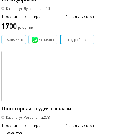
Казань, ул.Дубравная, д.10
1-комнатная квартира
4 спальных мест
1-комнатная квартира
1700
р.
сутки
от
Позвонить
написать
Забронировать
подробнее
обновлено 22.03.2022
Ещё фото
42м²
Просторная студия в казани
Уютная студия в
Казань, ул.Роторная, д.27В
1-комнатная квартира
4 спальных мест
1-комнатная квартира