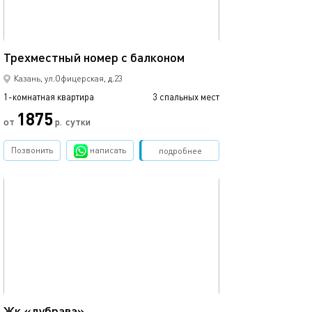
25м²
Трехместный номер с балконом
4-х местный но
Казань, ул.Офицерская, д.23
1-комнатная квартира
3 спальных мест
1-комнатная квартира
1875
от
р.
сутки
от
Позвонить
написать
Забронировать
подробнее
обновлено 10.12.2024
Ещё фото
46м²
Жк «дубрава»
Уютная студия в