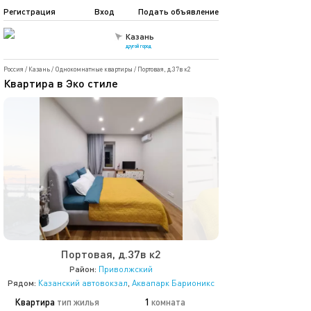
Регистрация
Вход
Подать объявление
Казань
другой город
Россия
/
Казань
/
Однокомнатные квартиры
/
Портовая, д.37в к2
Квартира в Эко стиле
Портовая, д.37в к2
Район:
Приволжский
Рядом:
Казанский автовокзал
,
Аквапарк Барионикс
Квартира
тип жилья
1
комната