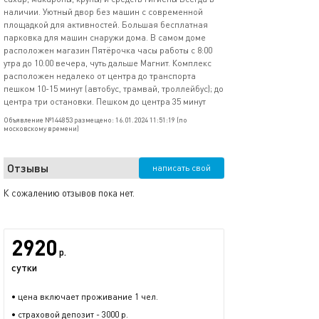
наличии. Уютный двор без машин с современной
площадкой для активностей. Большая бесплатная
парковка для машин снаружи дома. В самом доме
расположен магазин Пятёрочка часы работы с 8:00
утра до 10:00 вечера, чуть дальше Магнит. Комплекс
расположен недалеко от центра до транспорта
пешком 10-15 минут (автобус, трамвай, троллейбус); до
центра три остановки. Пешком до центра 35 минут
Объявление №144853 размещено: 16.01.2024 11:51:19 (по
московскому времени)
Отзывы
написать свой
К сожалению отзывов пока нет.
2920
р.
сутки
• цена включает проживание 1 чел.
• страховой депозит - 3000 р.