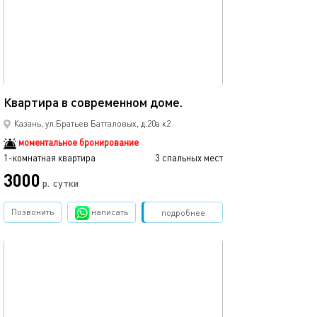
Ещё фото
35м²
Квартира в современном доме.
Новая однокомн
Казань, ул.Братьев Батталовых, д.20а к2
моментальное бронирование
1-комнатная квартира
3 спальных мест
1-комнатная квартира
3000
3500
р.
сутки
Позвонить
написать
Забронировать
подробнее
обновлено 02.04.2024
Ещё фото