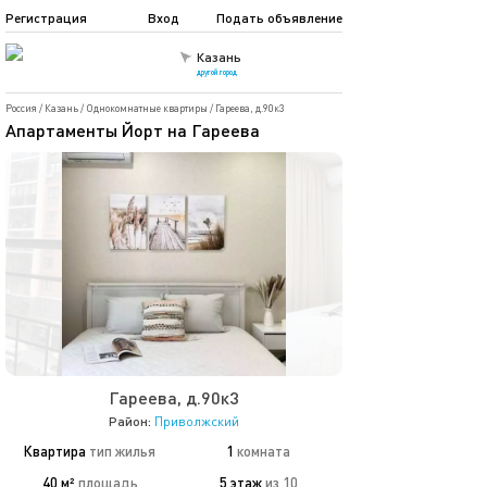
Регистрация
Вход
Подать объявление
Казань
другой город
Россия
/
Казань
/
Однокомнатные квартиры
/
Гареева, д.90к3
Апартаменты Йорт на Гареева
Гареева, д.90к3
Район:
Приволжский
Квартира
тип жилья
1
комната
40 м²
площадь
5 этаж
из 10