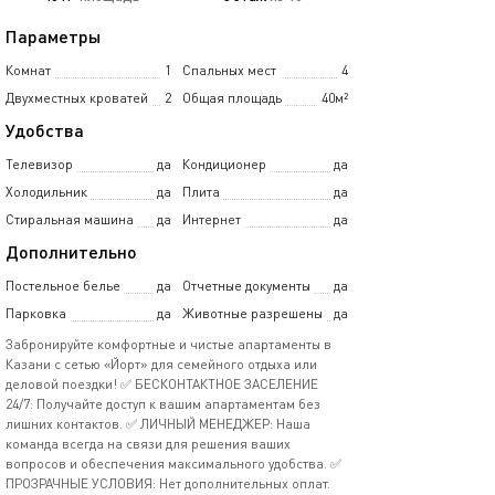
Параметры
Комнат
1
Спальных мест
4
Двухместных кроватей
2
Общая площадь
40м²
Удобства
Телевизор
да
Кондиционер
да
Холодильник
да
Плита
да
Стиральная машина
да
Интернет
да
Дополнительно
Постельное белье
да
Отчетные документы
да
Парковка
да
Животные разрешены
да
Забронируйте комфортные и чистые апартаменты в
Казани с сетью «Йорт» для семейного отдыха или
деловой поездки! ✅ БЕСКОНТАКТНОЕ ЗАСЕЛЕНИЕ
24/7: Получайте доступ к вашим апартаментам без
лишних контактов. ✅ ЛИЧНЫЙ МЕНЕДЖЕР: Наша
команда всегда на связи для решения ваших
вопросов и обеспечения максимального удобства. ✅
ПРОЗРАЧНЫЕ УСЛОВИЯ: Нет дополнительных оплат.