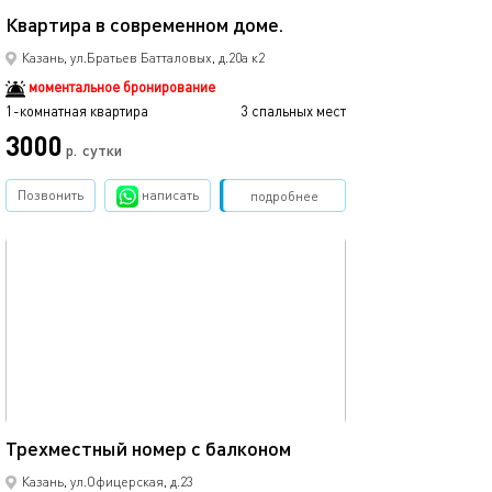
Квартира в современном доме.
Новая однокомн
Казань, ул.Братьев Батталовых, д.20а к2
моментальное бронирование
1-комнатная квартира
3 спальных мест
1-комнатная квартира
3000
3500
р.
сутки
Позвонить
написать
Забронировать
подробнее
обновлено 02.04.2024
Ещё фото
25м²
Трехместный номер с балконом
4-х местный но
Казань, ул.Офицерская, д.23