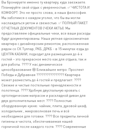
Вы бронируете именно ту квартиру, куда заезжаете.
Планируйте свой отдых с уверенностью. ✅ ЧИСТОТА И
КОМФОРТ: Это не просто слова, а наша философия.
Мы заботимся о каждом уголке, что бы вы могли
наслаждаться уютом и свежестью. ✅ ПОЛНЫЙ ПАКЕТ
ОТЧЕТНЫХ ДОКУМЕНТОВ (ЧЕКИ АКТЫ): Мы
предоставляем официальные чеки, все ваши расходы
будут документированы. Наша уютная однокомнатная
квартира с дизайнерским ремонтом, расположенная
рядом со СК Тулпар, РКБ, ДРКБ - в 15 минутах езды до
ЦЕНТРА КАЗАНИ, подходит для размещения до 4-х
гостей – это прекрасное место как для отдыха, так и
для работы. ???? У нас динамическое
ценообразование Ⓜ️ Ближайшее метро: Проспект
Победы и Дубравная ????‍????‍????‍???? Квартира
может разместить до 4 гостей и предлагает: ????
Свежие и чистые постельные принадлежности и
полотенца. ???? Удобную двуспальную кровать с
ортопедическим матрасом и раскладной диван для
двух дополнительных мест. ???? Полностью
оборудованную кухню: чайник, плита, духовой шкаф,
холодильник , микроволновая печь и всё
необходимое для готовки. ???? Все предметы личной
гигиены и чистота, обеспечиваемая нашей
горничной после каждого гостя. ???? Современные