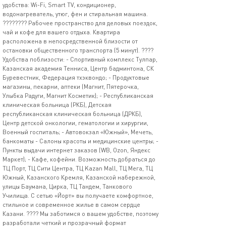
удобства: Wi-Fi, Smart TV, кондиционер,
водонагреватель, утюг, фен и стиральная машина.
????‍???? Рабочее пространство для деловых поездок,
чай и кофе для вашего отдыха. Квартира
расположена в непосредственной близости от
остановки общественного транспорта (5 минут). ????
Удобства поблизости: - Спортивный комплекс Тулпар,
Казанская академия Тенниса, Центр бадминтона, СК
Буревестник, Федерация тхэквондо; - Продуктовые
магазины, пекарни, аптеки (Магнит, Пятерочка,
Улыбка Радуги, Магнит Косметик); - Республиканская
клиническая больница (РКБ), Детская
республиканская клиническая больница (ДРКБ),
Центр детской онкологии, гематологии и хирургии,
Военный госпиталь; - Автовокзал «Южный», Мечеть,
банкоматы - Салоны красоты и медицинские центры; -
Пункты выдачи интернет заказов (WB, Ozon, Яндекс
Маркет); - Кафе, кофейни. Возможность добраться до
ТЦ Порт, ТЦ Сити Центра, ТЦ Kazan Mall, ТЦ Мега, ТЦ
Южный, Казанского Кремля, Казанской набережной,
улицы Баумана, Цирка, ТЦ Тандем, Танкового
Училища. С сетью «Йорт» вы получаете комфортное,
стильное и современное жилье в самом сердце
Казани. ???? Мы заботимся о вашем удобстве, поэтому
разработали четкий и прозрачный формат