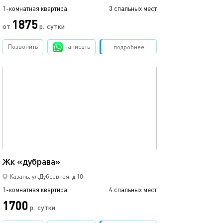
1-комнатная квартира
3 спальных мест
1-комнатная квартира
1875
от
р.
сутки
от
Позвонить
написать
Забронировать
подробнее
обновлено 10.12.2024
Ещё фото
46м²
Жк «дубрава»
Уютная студия в
Казань, ул.Дубравная, д.10
1-комнатная квартира
4 спальных мест
1-комнатная квартира
1700
р.
сутки
от