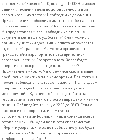
заселения: ✅ Заезд с 15:00, выезд до 12:00: Возможен
ранний и поздний выезд по договоренности и за
дополнительную плату. ✅ Необходимые документы:
При заселении необходимо иметь при себе паспорт
для заключения договора. ✅ Работаем с юр. лицами:
Мы предоставляем все необходимые отчетные
документы для вашего удобства. ✅ К нам можно с
вашими пушистыми друзьями: Доплата обсуждается
отдельно. ✅ Трансфер: Мы можем организовать
трансфер в/из аэропорта по предварительной
договоренности. ✅ Возврат залога: Залог будет
оперативно возвращен в день выезда. ????
Проживание в «Йорт»: Мы стремимся сделать ваше
пребывание максимально комфортным. Для этого мы
просим соблюдать некоторые правила: - Мы не сдаем
апартаменты для больших компаний и шумных
мероприятий. - Курение любого вида табака на
территории апартаментов строго запрещено. - Режим
тишины: Соблюдайте тишину с 22:00 до 08:00. Если у
вас возникли вопросы или вам нужна
дополнительная информация, наша команда всегда
готова помочь. Мы ждем вас в сети апартаментов
«Йорт» и уверены, что ваше пребывание у нас будет
незабываемым! Забронируйте прямо сейчас! Ваш
комфорт — наша забота!