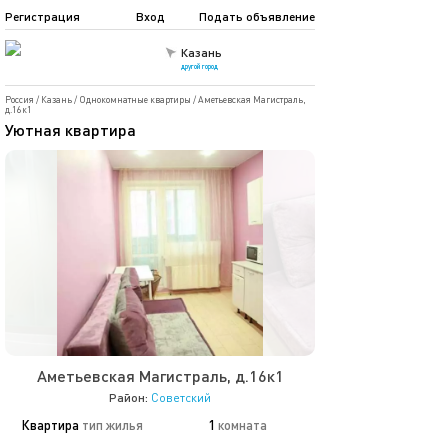
Регистрация
Вход
Подать объявление
Казань
другой город
Россия
/
Казань
/
Однокомнатные квартиры
/
Аметьевская Магистраль,
д.16к1
Уютная квартира
Аметьевская Магистраль, д.16к1
Район:
Советский
Квартира
тип жилья
1
комната