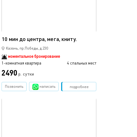
Ещё фото
40м²
10 мин до центра, мега, книту.
Мега икеа прос
Казань, пр.Победы, д.230
моментальное бронирование
1-комнатная квартира
4 спальных мест
1-комнатная квартира
2490
р.
сутки
от
Позвонить
написать
Забронировать
подробнее
обновлено 05.09.2021
Ещё фото