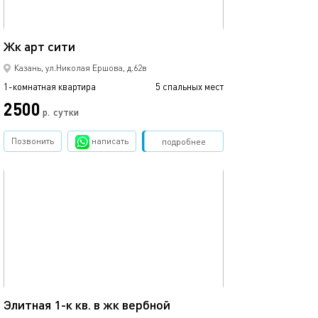
35м²
Жк арт сити
1ком рядом с ме
Казань, ул.Николая Ершова, д.62в
1-комнатная квартира
5 спальных мест
1-комнатная квартира
2500
1700
р.
сутки
Позвонить
написать
Забронировать
подробнее
обновлено 02.07.2026
Ещё фото
42м²
Элитная 1-к кв. в жк вербной
1 ком.квартира