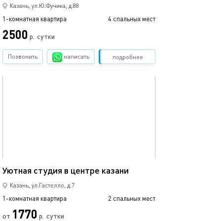
Казань, ул.Ю.Фучика, д.88
1-комнатная квартира
4 спальных мест
1-комнатная квартира
2500
2500
р.
сутки
Позвонить
написать
Забронировать
подробнее
обновлено 22.03.2022
Ещё фото
25м²
Уютная студия в центре казани
Студия с балко
Казань, ул.Гастелло, д.7
1-комнатная квартира
2 спальных мест
1-комнатная квартира
1770
от
р.
сутки
от