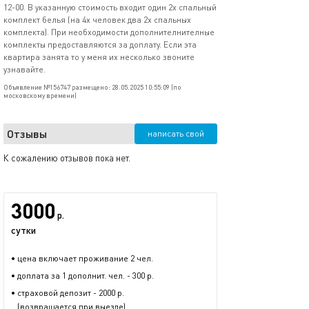
12-00. В указанную стоимость входит один 2х спальный
комплект белья (на 4х человек два 2х спальных
комплекта). При необходимости дополнителнителные
комплекты предоставляются за доплату. Если эта
квартира занята то у меня их несколько звоните
узнавайте.
Объявление №156747 размещено: 28.05.2025 10:55:09 (по
московскому времени)
Отзывы
написать свой
К сожалению отзывов пока нет.
3000
р.
сутки
• цена включает проживание 2 чел.
• доплата за 1 дополнит. чел. - 300 р.
• страховой депозит - 2000 р.
(возвращается при выезде)