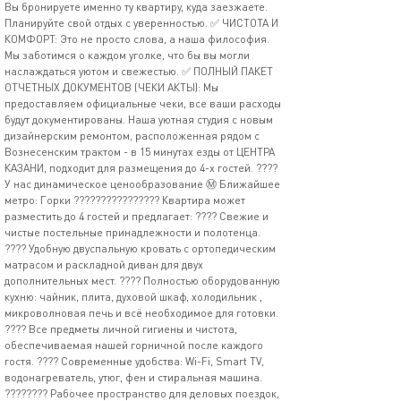
Вы бронируете именно ту квартиру, куда заезжаете.
Планируйте свой отдых с уверенностью. ✅ ЧИСТОТА И
КОМФОРТ: Это не просто слова, а наша философия.
Мы заботимся о каждом уголке, что бы вы могли
наслаждаться уютом и свежестью. ✅ ПОЛНЫЙ ПАКЕТ
ОТЧЕТНЫХ ДОКУМЕНТОВ (ЧЕКИ АКТЫ): Мы
предоставляем официальные чеки, все ваши расходы
будут документированы. Наша уютная студия с новым
дизайнерским ремонтом, расположенная рядом с
Вознесенским трактом - в 15 минутах езды от ЦЕНТРА
КАЗАНИ, подходит для размещения до 4-х гостей. ????
У нас динамическое ценообразование Ⓜ️ Ближайшее
метро: Горки ????‍????‍????‍???? Квартира может
разместить до 4 гостей и предлагает: ???? Свежие и
чистые постельные принадлежности и полотенца.
???? Удобную двуспальную кровать с ортопедическим
матрасом и раскладной диван для двух
дополнительных мест. ???? Полностью оборудованную
кухню: чайник, плита, духовой шкаф, холодильник ,
микроволновая печь и всё необходимое для готовки.
???? Все предметы личной гигиены и чистота,
обеспечиваемая нашей горничной после каждого
гостя. ???? Современные удобства: Wi-Fi, Smart TV,
водонагреватель, утюг, фен и стиральная машина.
????‍???? Рабочее пространство для деловых поездок,