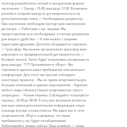
поэтому разработали четкий и прозрачный формат
заселения: ✅ Заезд с 15:00, выезд до 12:00: Возможен
ранний и поздний выезд по договоренности и за
дополнительную плату. ✅ Необходимые документы:
При заселении необходим паспорт для заключения
договора. ✅ Работаем с юр. лицами: Мы
предоставляем все необходимые отчетные документы
для вашего удобства. ✅ К нам можно с вашими
пушистыми друзьями: Доплата обсуждается отдельно.
✅ Трансфер: Мы можем организовать трансфер в/из
аэропорта по предварительной договоренности. ✅
Возврат залога: Залог будет оперативно возвращен в
день выезда. ???? Проживание в «Йорт»: Мы
стремимся сделать ваше пребывание максимально
комфортным. Для этого мы просим соблюдать
некоторые правила: - Мы не сдаем апартаменты для
больших компаний и шумных мероприятий. - Курение
любого вида табака в Наших апартаментах строго
запрещено. - Режим тишины: Соблюдайте пожалуйста
тишину с 22:00 до 08:00. Если у вас возникли вопросы
или вам нужна дополнительная информация, наша
команда всегда готова помочь. Мы ждем вас в сети
апартаментов «Йорт» и уверены, что ваше
пребывание у нас будет незабываемым!
Забронируйте прямо сейчас! Ваш комфорт — наша