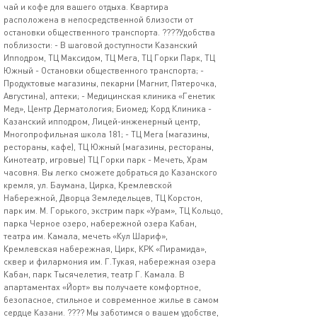
чай и кофе для вашего отдыха. Квартира
расположена в непосредственной близости от
остановки общественного транспорта. ????Удобства
поблизости: - В шаговой доступности Казанский
Ипподром, ТЦ Максидом, ТЦ Мега, ТЦ Горки Парк, ТЦ
Южный - Остановки общественного транспорта; -
Продуктовые магазины, пекарни (Магнит, Пятерочка,
Августина), аптеки; - Медицинская клиника «Генетик
Мед», Центр Дерматология; Биомед; Корд Клиника -
Казанский ипподром, Лицей-инженерный центр,
Многопрофильная школа 181; - ТЦ Мега (магазины,
рестораны, кафе), ТЦ Южный (магазины, рестораны,
Кинотеатр, игровые) ТЦ Горки парк - Мечеть, Храм
часовня. Вы легко сможете добраться до Казанского
кремля, ул. Баумана, Цирка, Кремлевской
Набережной, Дворца Земледельцев, ТЦ Корстон,
парк им. М. Горького, экстрим парк «Урам», ТЦ Кольцо,
парка Черное озеро, набережной озера Кабан,
театра им. Камала, мечеть «Кул Шариф»,
Кремлевская набережная, Цирк, КРК «Пирамида»,
сквер и филармония им. Г.Тукая, набережная озера
Кабан, парк Тысячелетия, театр Г. Камала. В
апартаментах «Йорт» вы получаете комфортное,
безопасное, стильное и современное жилье в самом
сердце Казани. ???? Мы заботимся о вашем удобстве,