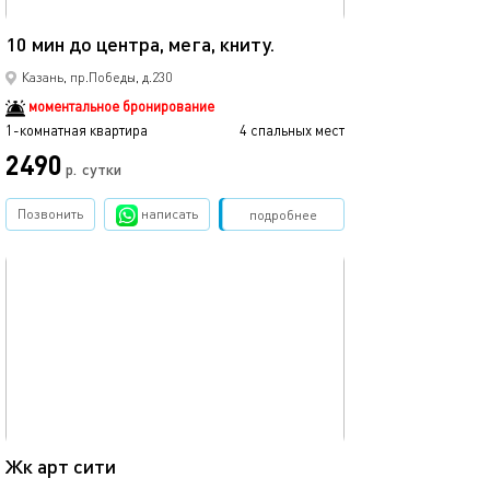
40м²
10 мин до центра, мега, книту.
Мега икеа прос
Казань, пр.Победы, д.230
моментальное бронирование
1-комнатная квартира
4 спальных мест
1-комнатная квартира
2490
р.
сутки
от
Позвонить
написать
Забронировать
подробнее
обновлено 05.09.2021
Ещё фото
35м²
Жк арт сити
1ком рядом с ме