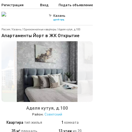
Регистрация
Вход
Подать объявление
Казань
другой город
Россия
/
Казань
/
Однокомнатные квартиры
/
Аделя кутуя, д.100
Апартаменты Йорт в ЖК Открытие
Аделя кутуя, д.100
Район:
Советский
Квартира
тип жилья
1
комната
35 м²
площадь
13 этаж
из 20