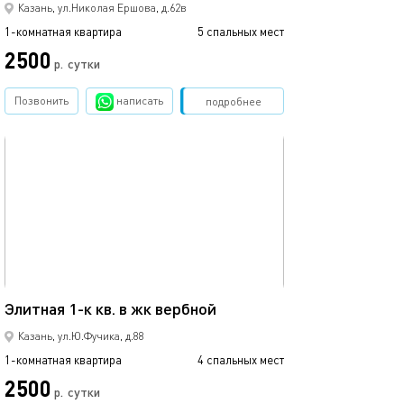
Казань, ул.Николая Ершова, д.62в
1-комнатная квартира
5 спальных мест
1-комнатная квартира
2500
1700
р.
сутки
Позвонить
написать
Забронировать
подробнее
обновлено 02.07.2026
Ещё фото
42м²
Элитная 1-к кв. в жк вербной
1 ком.квартира
Казань, ул.Ю.Фучика, д.88
1-комнатная квартира
4 спальных мест
1-комнатная квартира
2500
2500
р.
сутки