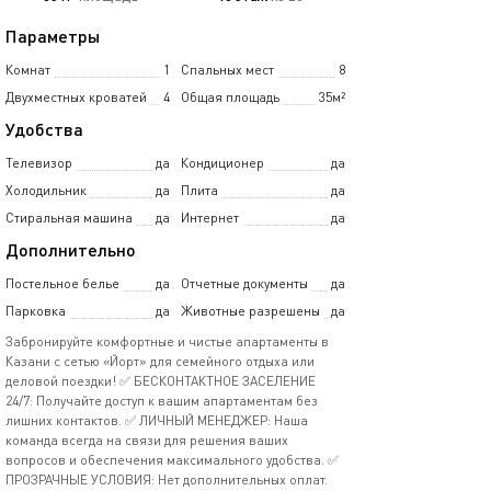
Параметры
Комнат
1
Спальных мест
8
Двухместных кроватей
4
Общая площадь
35м²
Удобства
Телевизор
да
Кондиционер
да
Холодильник
да
Плита
да
Стиральная машина
да
Интернет
да
Дополнительно
Постельное белье
да
Отчетные документы
да
Парковка
да
Животные разрешены
да
Забронируйте комфортные и чистые апартаменты в
Казани с сетью «Йорт» для семейного отдыха или
деловой поездки! ✅ БЕСКОНТАКТНОЕ ЗАСЕЛЕНИЕ
24/7: Получайте доступ к вашим апартаментам без
лишних контактов. ✅ ЛИЧНЫЙ МЕНЕДЖЕР: Наша
команда всегда на связи для решения ваших
вопросов и обеспечения максимального удобства. ✅
ПРОЗРАЧНЫЕ УСЛОВИЯ: Нет дополнительных оплат.