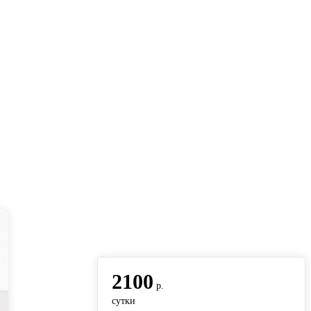
вернуться на главную
2100
р.
сутки