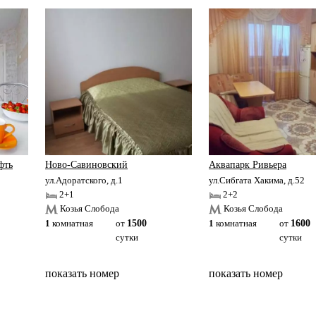
фть
Ново-Савиновский
Аквапарк Ривьера
ул.Адоратского, д.1
ул.Сибгата Хакима, д.52
2+1
2+2
Козья Слобода
Козья Слобода
1
комнатная
от
1500
1
комнатная
от
1600
сутки
сутки
показать номер
показать номер