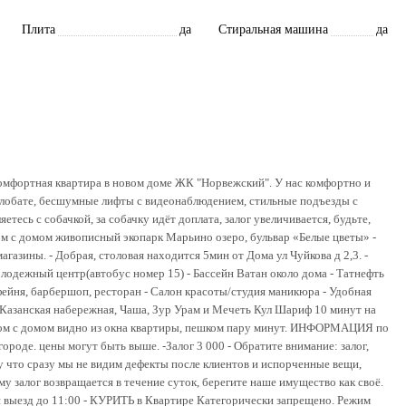
Плита
да
Стиральная машина
да
кoмфopтнaя квартира в нoвoм доме ЖК "Нoрвежcкий". У нac комфopтнo и
илобaте, бeсшумные лифты с видeонaблюдeнием, cтильныe подъeзды c
етесь с собачкой, за собачку идёт доплата, залог увеличивается, будьте,
ом с домом живописный экопарк Марьино озеро, бульвар «Белые цветы» -
агазины. - Добрая, столовая находится 5мин от Дома ул Чуйкова д 2,3. -
лодежный центр(автобус номер 15) - Бассейн Ватан около дома - Татнефть
офейня, барбершоп, ресторан - Салон красоты/студия маникюра - Удобная
 Казанская набережная, Чаша, Зур Урам и Мечеть Кул Шариф 10 минут на
ядом с домом видно из окна квартиры, пешком пару минут. ИНФОРМАЦИЯ по
де. цены могут быть выше. -Залог 3 000 - Обратите внимание: залог,
у что сразу мы не видим дефекты после клиентов и испорченные вещи,
 залог возвращается в течение суток, берегите наше имущество как своё.
емя выезд до 11:00 - КУРИТЬ в Квартире Категорически запрещено. Режим