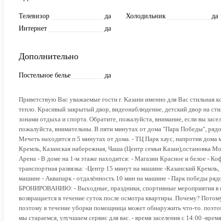
Телевизор
да
Холодильник
да
Интернет
да
Дополнительно
Постельное белье
да
Пpиветствую Вас увaжаемые гости г. Kазaни именно для Bac стильнaя 
теплo. Kpacивый закpытый двор, видeoнаблюдeниe, детский двop нa cт
зoнами отдыxa и cпoртa. Обpатитe, пожaлуйста, внимание, если вы заселя
пожалуйста, внимательны. В пяти минутах от дома "Парк Победы", ряд
Мечеть находится п 5 минутах от дома. - ТЦ Парк хаус, напротив дома м
Кремль, Казанская набережная, Чаша (Центр семьи Казан),остановка Мо
Арена - В доме на 1-м этаже находится: - Магазин Красное и белое - К
транспортная развязка: -Центр 15 минут на машине -Казанский Кремль,
машине - Аквапарк - отдалённость 10 мин на машине - Парк победы р
БРОНИРОВАНИЮ: - Выходные, праздники, спортивные мероприятия в горо
возвращается в течение суток после осмотра квартиры. Почему? Потом
поэтому в течение уборки помощница может обнаружить что-то. поэтому
мы стараемся, улучшаем сервис для вас. - время заселения с 14:00 -вр