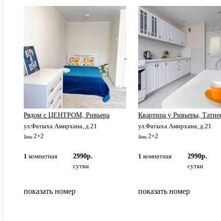
и
Рядом с ЦЕНТРОМ, Ривьера
Квартира у Ривьеры, Татне
ул.Фатыха Амирхана, д.21
ул.Фатыха Амирхана, д.21
2+2
2+2
1
комнатная
2990р.
1
комнатная
2990р.
сутки
сутки
показать номер
показать номер