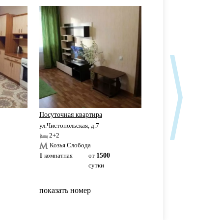
Посуточная квартира
Аквапарк Ривьера
ул.Чистопольская, д.7
ул.Чистопольская, д.61Б
2+2
2+2
Козья Слобода
Козья Слобода
1
комнатная
от
1500
1
комнатная
3500р
сутки
сутки
показать номер
показать номер