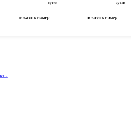
сутки
сутки
показать номер
показать номер
вернуться на главную
акты