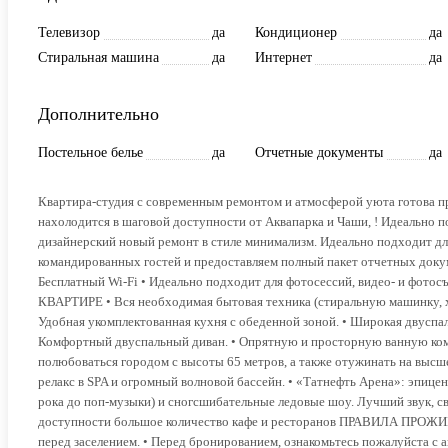
Телевизор
да
Кондиционер
да
Стиральная машина
да
Интернет
да
Дополнительно
Постельное белье
да
Отчетные документы
да
Квартира-студия с современным ремонтом и атмосферой уюта готова п
нахолодится в шаговой доступности от Аквапарка и Чаши, ! Идеальн
дизайнерский новый ремонт в стиле минимализм. Идеально подходит дл
командированных гостей и предоставляем полный пакет отчетных докум
Бесплатный Wi-Fi • Идеально подходит для фотосессий, видео- и фото
КВАРТИРЕ • Вся необходимая бытовая техника (стиральную машинку, хо
Удобная укомплектованная кухня с обеденной зоной. • Широкая двуспал
Комфортный двуспальный диван. • Опрятную и просторную ванную ком
полюбоваться городом с высоты 65 метров, а также отужинать на высшем
релакс в SPA и огромный волновой бассейн. • «Татнефть Арена»: эпице
рока до поп-музыки) и сногсшибательные ледовые шоу. Лучший звук, св
доступности большое количество кафе и ресторанов ПРАВИЛА ПРОЖИВА
перед заселением. • Перед бронированием, ознакомьтесь пожалуйста с 