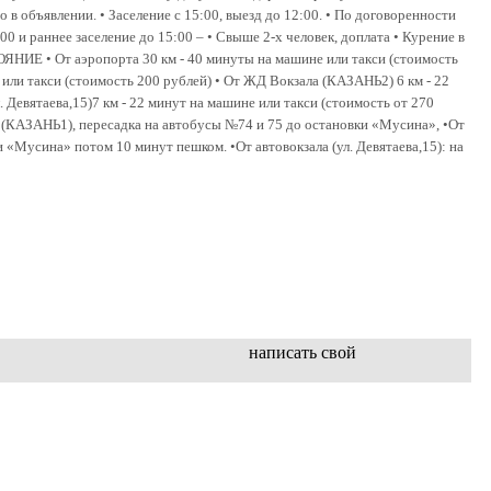
о в объявлении. • Заселение с 15:00, выезд до 12:00. • По договоренности
0 и раннее заселение до 15:00 – • Свыше 2-х человек, доплата • Курение в
ОЯНИЕ • От аэропорта 30 км - 40 минуты на машине или такси (стоимость
или такси (стоимость 200 рублей) • От ЖД Вокзала (КАЗАНЬ2) 6 км - 22
. Девятаева,15)7 км - 22 минут на машине или такси (стоимость от 270
(КАЗАНЬ1), пересадка на автобусы №74 и 75 до остановки «Мусина», •От
Мусина» потом 10 минут пешком. •От автовокзала (ул. Девятаева,15): на
написать свой