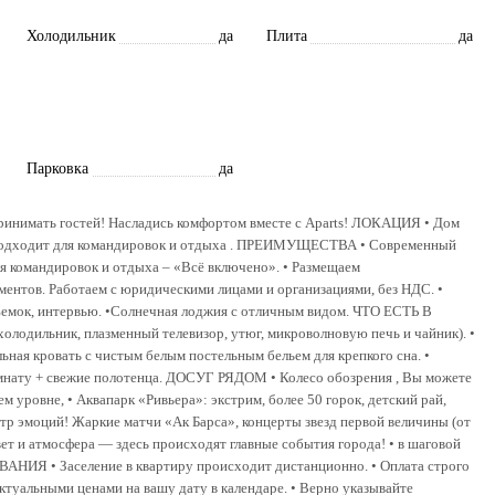
Холодильник
да
Плита
да
Парковка
да
ринимать гостей! Насладись комфортом вместе с Aparts! ЛОКАЦИЯ • Дом
о подходит для командировок и отдыха . ПРЕИМУЩЕСТВА • Современный
я командировок и отдыха – «Всё включено». • Размещаем
ентов. Работаем с юридическими лицами и организациями, без НДС. •
съемок, интервью. •Солнечная лоджия с отличным видом. ЧТО ЕСТЬ В
лодильник, плазменный телевизор, утюг, микроволновую печь и чайник). •
ьная кровать с чистым белым постельным бельем для крепкого сна. •
нату + свежие полотенца. ДОСУГ РЯДОМ • Колесо обозрения , Вы можете
 уровне, • Аквапарк «Ривьера»: экстрим, более 50 горок, детский рай,
нтр эмоций! Жаркие матчи «Ак Барса», концерты звезд первой величины (от
ет и атмосфера — здесь происходят главные события города! • в шаговой
НИЯ • Заселение в квартиру происходит дистанционно. • Оплата строго
актуальными ценами на вашу дату в календаре. • Верно указывайте