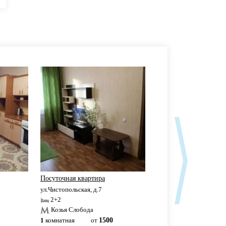
Посуточная квартира
Аквапарк Ривьера
ул.Чистопольская, д.7
ул.Чистопольская, д.61Б
2+2
2+2
Козья Слобода
Козья Слобода
1
комнатная
от
1500
1
комнатная
3500р