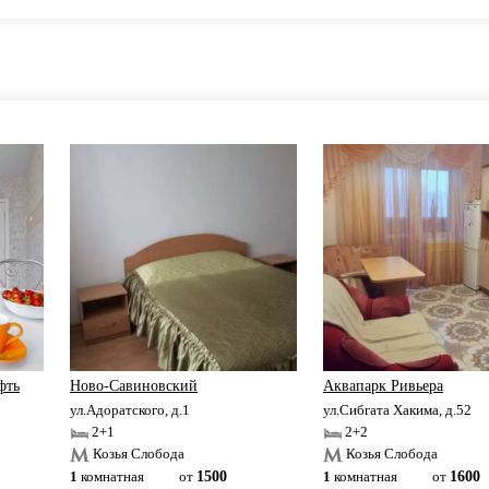
фть
Ново-Савиновский
Аквапарк Ривьера
ул.Адоратского, д.1
ул.Сибгата Хакима, д.52
2+1
2+2
Козья Слобода
Козья Слобода
1
комнатная
от
1500
1
комнатная
от
1600