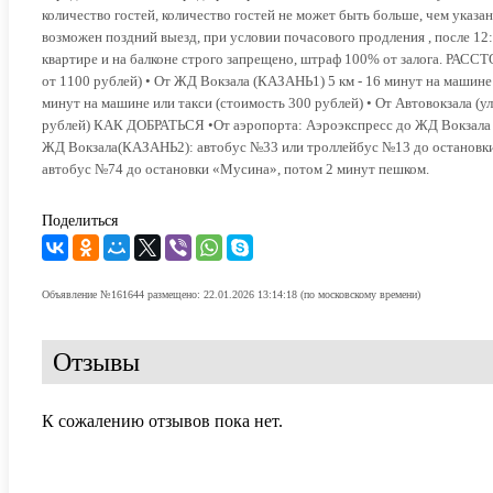
количество гостей, количество гостей не может быть больше, чем указан
возможен поздний выезд, при условии почасового продления , после 12:0
квартире и на балконе строго запрещено, штраф 100% от залога. РАССТ
от 1100 рублей) • От ЖД Вокзала (КАЗАНЬ1) 5 км - 16 минут на машине 
минут на машине или такси (стоимость 300 рублей) • От Автовокзала (ул
рублей) КАК ДОБРАТЬСЯ •От аэропорта: Аэроэкспресс до ЖД Вокзала 
ЖД Вокзала(КАЗАНЬ2): автобус №33 или троллейбус №13 до остановки «
автобус №74 до остановки «Мусина», потом 2 минут пешком.
Поделиться
Объявление №161644 размещено: 22.01.2026 13:14:18 (по московскому времени)
Отзывы
К сожалению отзывов пока нет.