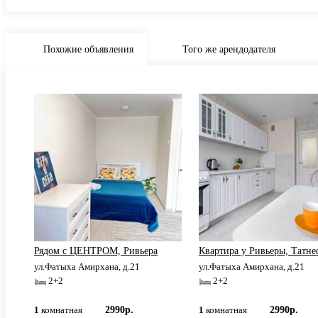
Похожие объявления
Того же арендодателя
и
Рядом с ЦЕНТРОМ, Ривьера
Квартира у Ривьеры, Татне
ул.Фатыха Амирхана, д.21
ул.Фатыха Амирхана, д.21
2+2
2+2
1
комнатная
2990р.
1
комнатная
2990р.