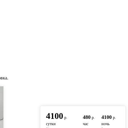
вка.
вернуться на главную
4100
480
4100
р.
р.
р.
сутки
час
ночь