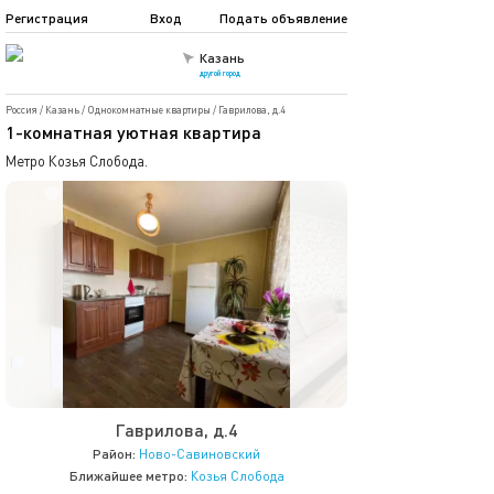
Регистрация
Вход
Подать объявление
Казань
другой город
Россия
/
Казань
/
Однокомнатные квартиры
/
Гаврилова, д.4
1-комнатная уютная квартира
Метро Козья Слобода.
Гаврилова, д.4
Район:
Ново-Савиновский
Ближайшее метро:
Козья Слобода