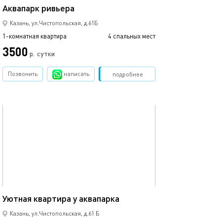
Аквапарк ривьера
С видом на кол
Казань, ул.Чистопольская, д.61Б
1-комнатная квартира
4 спальных мест
1-комнатная квартира
3500
р.
сутки
от
Позвонить
написать
Забронировать
подробнее
обновлено 27.12.2022
Ещё фото
40м²
Квартира у аква
Уютная квартира у аквапарка
Казань, ул.Чистопольская, д.61 Б