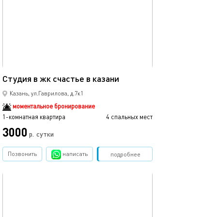
Ещё фото
40м²
Студия в жк счастье в казани
Рядом с центро
Казань, ул.Гаврилова, д.7к1
моментальное бронирование
1-комнатная квартира
4 спальных мест
1-комнатная квартира
3000
2990
р.
сутки
Позвонить
написать
Забронировать
подробнее
обновлено 12.03.2024
Ещё фото