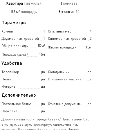
Квартира
тип жилья
1
комната
52 м²
площадь
8 этаж
из 10
Параметры
Комнат
1
Спальных мест
4
Двухместных кроватей
1
Одноместных кроватей
2
Общая площадь
52м²
Жилая площадь
²
15м
Площадь кухни
²
15м
Удобства
Телевизор
да
Холодильник
да
Плита
да
Стиральная машина
да
Интернет
да
Дополнительно
Постельное белье
да
Отчетные документы
да
Парковка
да
Дорогие наши гости города Казани/ Приглашаем Вас
в уютную, светлую, просторную однокомнатную
квартиру. В квартире 4 спальных места. Чистое