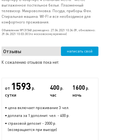
выглаженное постельное белье. Плазменный
телевизор. Микроволновка. Посуда, приборы.Фен.
Стиральная машина. WI-FI и все необходимое для
комфортного проживания.
Объявление №131548 размещено: 27.04.2021 10:34:09, обновлено:
29.04.2021 10:03:30 (по московскому времени)
Отзывы
написать свой
К сожалению отзывов пока нет.
1593
400
1600
от
р.
р.
р.
сутки
час
ночь
• цена включает проживание 3 чел.
• доплата за 1 дополнит. чел. - 400 р.
• страховой депозит - 2000 р.
(возвращается при выезде)