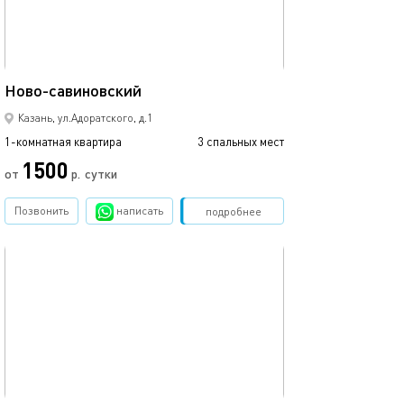
43м²
Ново-савиновский
Аквапарк ривье
Казань, ул.Адоратского, д.1
1-комнатная квартира
3 спальных мест
1-комнатная квартира
1500
от
р.
сутки
от
Позвонить
написать
Забронировать
подробнее
обновлено 09.03.2024
Ещё фото
44м²