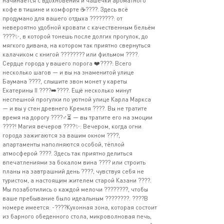
начинается с вдохновения и чашечки ароматного
кофе в тишине и комфорте ☕????. Здесь всё
продумано для вашего отдыха ????️????: от
невероятно удобной кровати с качественным бельём
????️✨, в которой тонешь после долгих прогулок, до
мягкого дивана, на котором так приятно свернуться
калачиком с книгой ???????? или фильмом ????.
Сердце города у вашего порога ❤️????: Всего
несколько шагов — и вы на знаменитой улице
Баумана ????️, слышите звон монет у кареты
Екатерины II ????➡️????. Ещё несколько минут
неспешной прогулки по уютной улице Карла Маркса
— и вы у стен древнего Кремля ????. Вы не тратите
время на дорогу ????‍♂️⏳ — вы тратите его на эмоции
????! Магия вечеров ????✨: Вечером, когда огни
города зажигаются за вашим окном ????,
апартаменты наполняются особой, тёплой
атмосферой ????. Здесь так приятно делиться
впечатлениями за бокалом вина ???? или строить
планы на завтрашний день ????, чувствуя себя не
туристом, а настоящим жителем старой Казани ????.
Мы позаботились о каждой мелочи ????????, чтобы
ваше пребывание было идеальным ????????. ????️В
номере имеется: -????Кухонная зона, которая состоит
из барного обеденного стола, микроволновая печь,