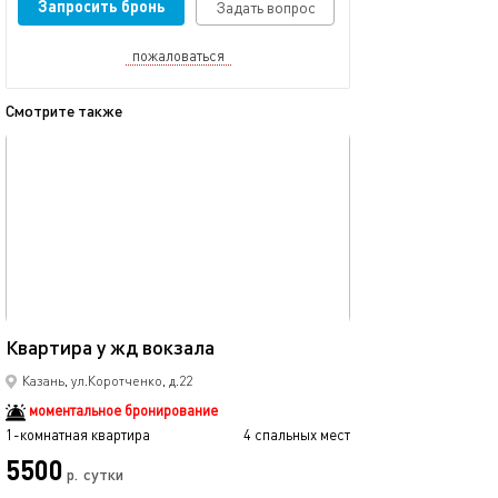
Запросить бронь
Задать вопрос
пожаловаться
Смотрите также
обновлено 23.11.2025
Ещё фото
45м²
Квартира у жд вокзала
Квартира в цен
Казань, ул.Коротченко, д.22
моментальное бронирование
1-комнатная квартира
4 спальных мест
1-комнатная квартира
5500
3500
р.
сутки