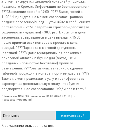
это компенсируется шикарной локацией у подножья
Казанского Кремля. Информация по бронированию: -
????Заселение гостей с 14:00 -???? Выезд гостей к
11:00 *Индивидуально можем согласовать раннее/
позднее заселение/выезд — уточняйте в сообщениях/
по телефону. - ????Возвратный страховой депозит (за
сохранность имущества) = 3000 руб. Вносится в день
заселения, возвращается в день выезда (к 15:00
после приемки всех номеров в проекте в день
выезда). ????️Парковка в шаговой доступность
(платная): ????️У дома муниципальная парковка с
почасовой оплатой в будние дни (выходные и
праздники - полностью бесплатно) Правила
размещения: ????Без шумных вечеринок, курения
табачной продукции в номере, порчи имущества. ????
Также можем предоставить услуги трансфера из /в
аэропорт (за дополнительную плату) , требуется
предварительное согласование . Ждём вас в гости!
Объявление №161889 размещено: 04.02.2026 15:41:56 (по
московскому времени)
Отзывы
написать свой
К сожалению отзывов пока нет.