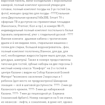
варочная панель, мини-холодильник с морозильной
камерой, полный комплект кухонной утвари для
готовки, полный комплект посуды на 2-ух гостей (см,
фото), моющее средство для посуды -????Спальная
зона Двуспальная кровать(160х200), Smаrt ТV с
эфирным ТВ и доступом на стриминговые площадки
(Кинопоиск, Рrеmiеr, Кiоn и пр.), в номере Wi-FI,
индивидуальный полный комплект постельного белья
(кровать заправлена), утюг с гладильной доской -????
Ванная комната : душевая кабина с тропическим
душем и 4-мя видами леек, стиральная машинка с
гелем для стирки, большой водонагреватель ; фен,
полный комплект полотенец (банное, для рук, для
ног), необходимые жидкости (крем-мыло для рук, гель
для душа, шампунь). Также в номере предоставлены
тапочки для гостей, зубные наборы на две персоны 2-
местный номер класса "Комфорт" на 2-х гостей в
центре Казани с видом на Собор Казанской Божей
Матери! *возможно заселение 2 взрослых и 1
ребенок (доп место не предусмотрено) Шикарная
локация — всё в шаговой доступности: ????- 2 мин до
Казанского кремля; ????️- 5 мин до набережной
Казани; ????️- 7 мин до пешеходной ул. Баумана
(«казанский Арбат»); Номер находится на 5-ом этаже,
из нюансов - лифта, к сожалению, в доме нет, однако