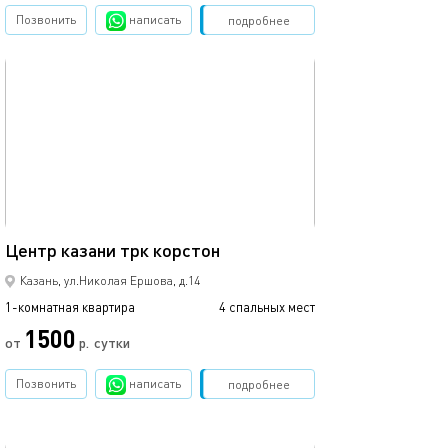
Позвонить
написать
Забронировать
подробнее
обновлено 12.03.2024
Ещё фото
37м²
Центр казани трк корстон
Кремлевская, ц
Казань, ул.Николая Ершова, д.14
1-комнатная квартира
4 спальных мест
1-комнатная квартира
1500
3500
от
р.
сутки
Позвонить
написать
Забронировать
подробнее