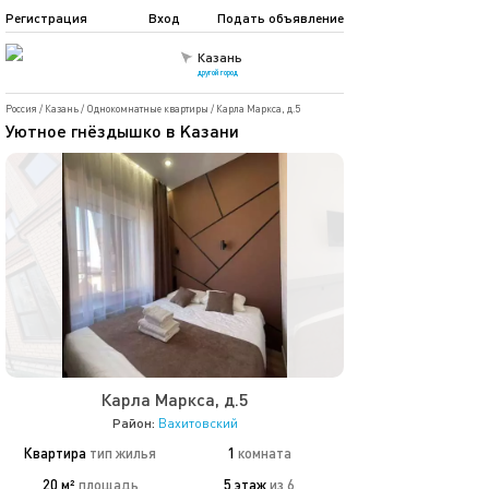
Регистрация
Вход
Подать объявление
Казань
другой город
Россия
/
Казань
/
Однокомнатные квартиры
/
Карла Маркса, д.5
Уютнoe гнёздышкo в Kазани
Карла Маркса, д.5
Район:
Вахитовский
Квартира
тип жилья
1
комната
20 м²
площадь
5 этаж
из 6