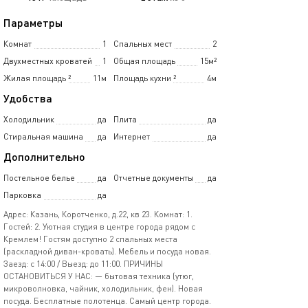
Параметры
Комнат
1
Спальных мест
2
Двухместных кроватей
1
Общая площадь
15м²
Жилая площадь
²
11м
Площадь кухни
²
4м
Удобства
Холодильник
да
Плита
да
Стиральная машина
да
Интернет
да
Дополнительно
Постельное белье
да
Отчетные документы
да
Парковка
да
Адрес: Казань, Коротченко, д.22, кв 23. Комнат: 1.
Гостей: 2. Уютная студия в центре города рядом с
Кремлем! Гостям доступно 2 спальных места
(раскладной диван-кровать). Мебель и посуда новая.
Заезд: с 14:00 / Выезд: до 11:00. ПРИЧИНЫ
ОСТАНОВИТЬСЯ У НАС: — бытовая техника (утюг,
микроволновка, чайник, холодильник, фен). Новая
посуда. Бесплатные полотенца. Самый центр города.