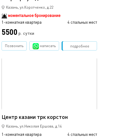
Казань, ул.Коротченко, д.22
моментальное бронирование
1-комнатная квартира
4 спальных мест
1-комнатная квартира
5500
3500
р.
сутки
Позвонить
написать
Забронировать
подробнее
обновлено 12.03.2024
Ещё фото
37м²
Центр казани трк корстон
Кремлевская, ц
Казань, ул.Николая Ершова, д.14
1-комнатная квартира
4 спальных мест
1-комнатная квартира