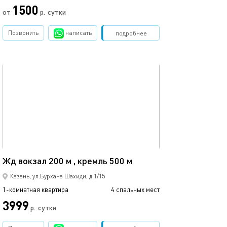
1500
3500
от
р.
сутки
Позвонить
написать
Забронировать
подробнее
обновлено 11.08.2025
Ещё фото
35м²
23а/очаровател
Жд вокзал 200 м , кремль 500 м
Казань, ул.Бурхана Шахиди, д.1/15
1-комнатная квартира
4 спальных мест
1-комнатная квартира
3999
р.
сутки
от