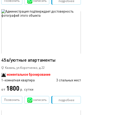
Позвонить
написать
Забронировать
подробнее
обновлено 21.03.2024
Ещё фото
15м²
45а/уютные апартаменты
45б/уютные ап
Казань, ул.Коротченко, д.22
моментальное бронирование
1-комнатная квартира
3 спальных мест
1-комнатная квартира
1800
от
р.
сутки
от
Позвонить
написать
Забронировать
подробнее
обновлено 05.04.2022