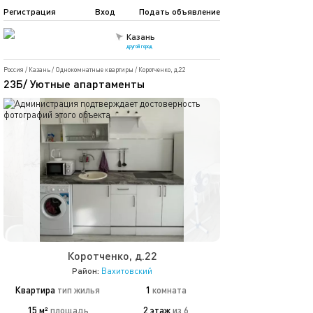
Регистрация
Вход
Подать объявление
Казань
другой город
Россия
/
Казань
/
Однокомнатные квартиры
/
Коротченко, д.22
23Б/ Уютные апартаменты
Коротченко, д.22
Район:
Вахитовский
Квартира
тип жилья
1
комната
15 м²
площадь
2 этаж
из 6