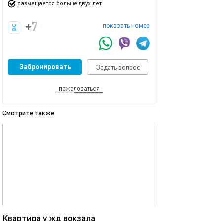
размещается больше двух лет
+7 (999) 162-92-92
показать номер
Забронировать
Задать вопрос
пожаловаться
Смотрите также
обновлено 23.11.2025
Ещё фото
45м²
Квартира у жд вокзала
Квартира в цен