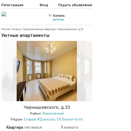
Регистрация
Вход
Подать объявление
Казань
другой город
Россия
/
Казань
/
Однокомнатные квартиры
/
Чернышевского, д.33
Уютные апартаменты
Чернышевского, д.33
Район:
Вахитовский
Рядом:
Старый ЖД вокзал
,
СК Баскет-холл
Квартира
тип жилья
1
комната