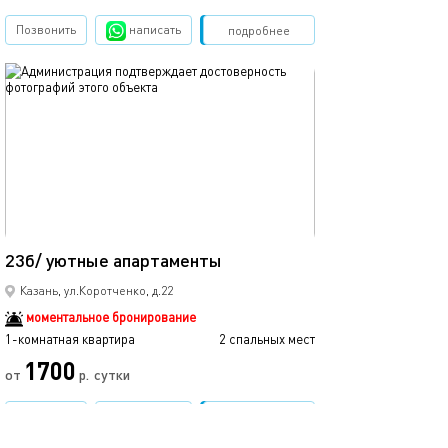
Позвонить
написать
Забронировать
подробнее
обновлено 25.03.2022
Ещё фото
15м²
23б/ уютные апартаменты
45а/уютные ап
Казань, ул.Коротченко, д.22
моментальное бронирование
1-комнатная квартира
2 спальных мест
1-комнатная квартира
1700
от
р.
сутки
от
Позвонить
написать
Забронировать
подробнее