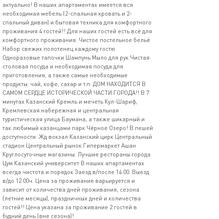
актуально! В наших апартаментах имеется вся
необходимая мебель (2-спальная кровать и 2-
спальный диван) и бытовая техника для комфортного
проживания 4 гостей!! Для наших гостей есть всё для
комфортного проживания: Чистое постельное бельё
Набор свежих полотенец каждому гостю
Одноразовые тапочки Шампунь Мыло для рук Чистая
столовая посуда и необходимая посуда для
приготовления, а также самые необходимые
продукты: чай, кофе, сахар и т.п. ДОМ НАХОДИТСЯ В
САМОМ СЕРДЦЕ ИСТОРИЧЕСКОЙ ЧАСТИ ГОРОДА!! В 7
минутах Казанский Кремль и мечеть Кул-Шариф,
Кремлевская набережная и центральная
туристическая улица Баумана, а также шикарный и
так любимый казанцами парк Чёрное Озеро! В пешей
доступности: Жд вокзал Казанский цирк Центральный
стадион Центральный рынок Гипермаркет Ашан
Круглосуточные магазины. Лучшие рестораны города
Цум Казанский университет В наших апартаментах
всегда чистота и порядок Заезд в/после 14:00. Выезд
в/до 12:00ч. Цена за проживание варьируется и
зависит от количества дней проживания, сезона
(летние месяцы), праздничных дней и количества
гостей!! Цена указана за проживание 2 гостей в
будний день (вне сезона)!