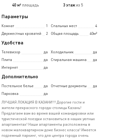
40 м²
площадь
3 этаж
из 5
Параметры
Комнат
1
Спальных мест
4
Двухместных кроватей
2
Общая площадь
40м²
Удобства
Телевизор
да
Холодильник
да
Плита
да
Стиральная машина
да
Интернет
да
Дополнительно
Постельное белье
да
Отчетные документы
да
Парковка
да
ЛУЧШАЯ ЛОКАЦИЯ В КАЗАНИ!!! Дорогие гости и
жители прекрасного города-столицы Казань!
Предлагаем вам во время вашей командировки или
туристической поездки остановиться в наших уютных
апартаментах! Наши апартаменты расположены в
новом малоквартирном доме бизнес класса! Имеется
подземный паркинг, что для центра города очень