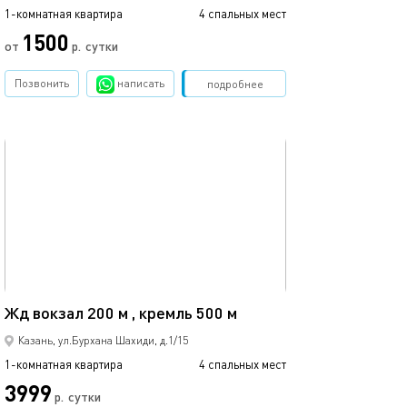
1-комнатная квартира
4 спальных мест
1-комнатная квартира
1500
3500
от
р.
сутки
Позвонить
написать
Забронировать
подробнее
обновлено 11.08.2025
Ещё фото
35м²
23а/очаровател
Жд вокзал 200 м , кремль 500 м
Казань, ул.Бурхана Шахиди, д.1/15
1-комнатная квартира
4 спальных мест
1-комнатная квартира
3999
р.
сутки
от