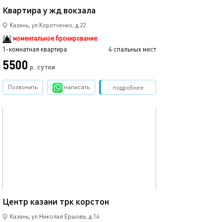
Квартира у жд вокзала
Квартира в цен
Казань, ул.Коротченко, д.22
моментальное бронирование
1-комнатная квартира
4 спальных мест
1-комнатная квартира
5500
3500
р.
сутки
Позвонить
написать
Забронировать
подробнее
обновлено 12.03.2024
Ещё фото
37м²
Центр казани трк корстон
Кремлевская, ц
Казань, ул.Николая Ершова, д.14