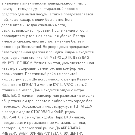
в наличии гигиенические принадлежности; мыло,
шампунь, гель для душа, стиральный порошок,
средство для мытья посуды, а также предоставляется
чай, кофе, сахар, специи бесплатно. Есть
дополнительные два спальных места,
раскладывающиеся кровати. После каждого гостя
проводится тщательная влажная уборка. Всегда
имеются свежие, чистые , поглаженные белье и
полотенца (бесплатно). Во дворе дома прекрасная
благоустроенная детская площадка. Рядом находится
круглосуточная стоянка. ОТ МЕТРО ДО ПОДЪЕЗДА 2
МИНУТЫ ПЕШКОМ. Уютная, чистая, укомплектованная
квартира с хорошим ремонтом, для комфортного
проживания. Престижный район с развитой
инфраструктурой. До исторического центра Казани и
Казанского КРЕМЛЯ и мечети КУЛ ШАРИФ ехать 2
станции на метро. Дом находится рядом с метро
ЯШЬЛЕК. Отличная транспортная развязка - выход на
общественном транспорте в любую часть города без
пересадок. Окружающая инфраструктура: ТЦ ТАНДЕМ,
в соседнем доме СТОЛОВАЯ и КАФЕ, рядом
СБЕРБАНК, в 5 минутах ходьбы Парк ДК Химиков,
продуктовые и промышленные магазины, аптеки,
рестораны, Московский рынок. До АКВАПАРКА
РИВЬЕРА, ЭНЕРГОУНИВЕРСИТЕТА КГЭУ, ЦЕНТРА