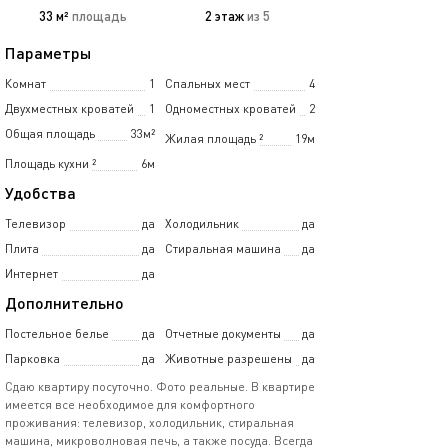
33 м²
площадь
2 этаж
из 5
Параметры
Комнат
1
Спальных мест
4
Двухместных кроватей
1
Одноместных кроватей
2
Общая площадь
33м²
Жилая площадь
²
19м
Площадь кухни
²
6м
Удобства
Телевизор
да
Холодильник
да
Плита
да
Стиральная машина
да
Интернет
да
Дополнительно
Постельное белье
да
Отчетные документы
да
Парковка
да
Животные разрешены
да
Сдаю квартиру посуточно. Фото реальные. В квартире
имеется все необходимое для комфортного
проживания: телевизор, холодильник, стиральная
машина, микроволновая печь, а также посуда. Всегда