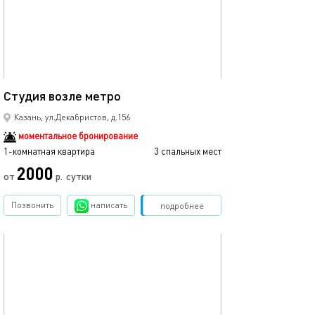
Ещё фото
20м²
Студия возле метро
Уютная квартир
Казань, ул.Декабристов, д.156
моментальное бронирование
1-комнатная квартира
3 спальных мест
1-комнатная квартира
2000
от
р.
сутки
от
Позвонить
написать
Забронировать
подробнее
обновлено 04.03.2024
Ещё фото