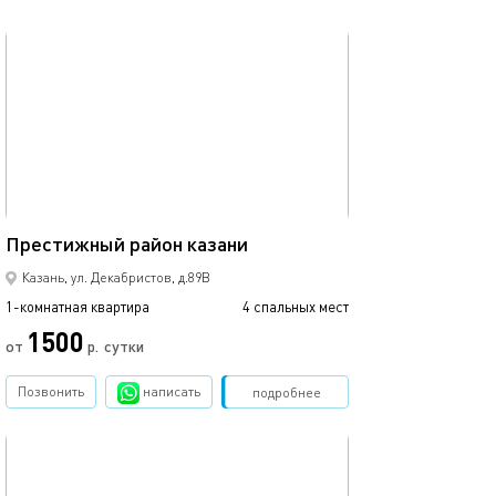
обновлено 12.03.2024
Ещё фото
37м²
Престижный район казани
Тк тандем, аква
Казань, ул. Декабристов, д.89В
1-комнатная квартира
4 спальных мест
1-комнатная квартира
1500
от
р.
сутки
от
Позвонить
написать
Забронировать
подробнее
обновлено 18.02.2023