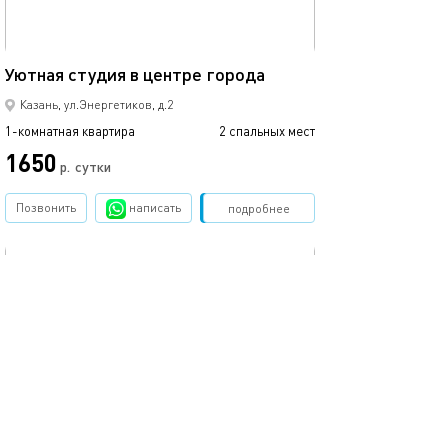
17м²
Уютная студия в центре города
Квартира в цен
Казань, ул.Энергетиков, д.2
1-комнатная квартира
2 спальных мест
1-комнатная квартира
1650
5000
р.
сутки
Позвонить
написать
Забронировать
подробнее
обновлено 20.11.2024
Ещё фото
28м²
Чистая уютная квартира
Комфортная кв