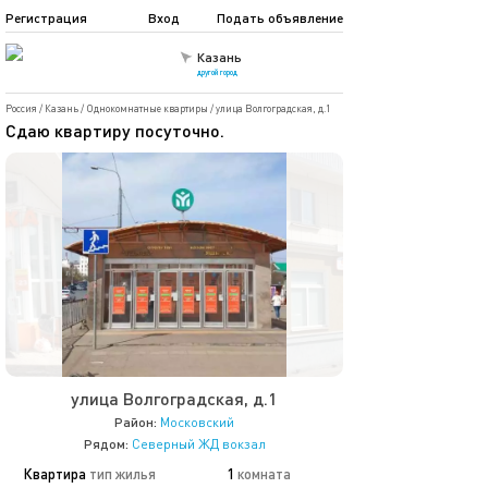
Регистрация
Вход
Подать объявление
Казань
другой город
Россия
/
Казань
/
Однокомнатные квартиры
/
улица Волгоградская, д.1
Сдаю квартиру посуточно.
улица Волгоградская, д.1
Район:
Московский
Рядом:
Северный ЖД вокзал
Квартира
тип жилья
1
комната