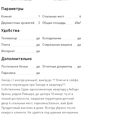
Параметры
Комнат
1
Спальных мест
4
Двухместных кроватей
2
Общая площадь
45м²
Удобства
Телевизор
да
Холодильник
да
Плита
да
Стиральная машина
да
Интернет
да
Дополнительно
Постельное белье
да
Отчетные документы
да
Парковка
да
Заезд с ( иногда раньше), выезд до !!! Ключи в сейфе,
оплата переводом при Заезде в квартиру!!!
Собственник.Сдаю однокомнатную квартиру у Акбарс
Арены, рядом Ривьера, до центра 10 минут, тц xl в
пешей доступности, закрытая территория детский
двор.4 спальных мест, парковка,балкон, вай фай.
Продуктовый магазин в доме. Всегда убрано после
каждого клиента. Не сдаётся под шумные вечеринки.