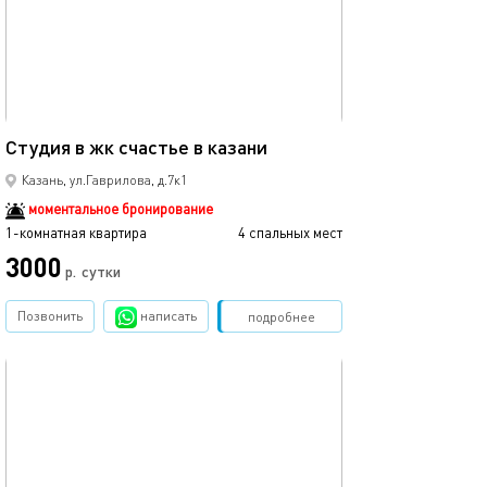
Ещё фото
40м²
Студия в жк счастье в казани
Рядом с центро
Казань, ул.Гаврилова, д.7к1
моментальное бронирование
1-комнатная квартира
4 спальных мест
1-комнатная квартира
3000
2990
р.
сутки
Позвонить
написать
Забронировать
подробнее
обновлено 12.03.2024
Ещё фото