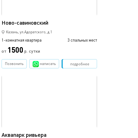
43м²
Ново-савиновский
Аквапарк ривье
Казань, ул.Адоратского, д.1
1-комнатная квартира
3 спальных мест
1-комнатная квартира
1500
от
р.
сутки
от
Позвонить
написать
Забронировать
подробнее
обновлено 09.03.2024
Ещё фото
44м²
Аквапарк ривьера
С видом на кол