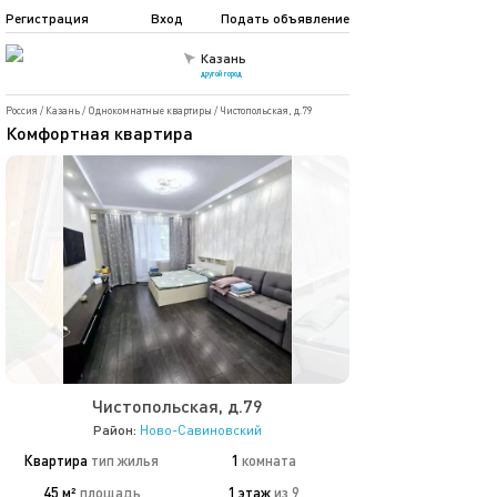
Регистрация
Вход
Подать объявление
Казань
другой город
Россия
/
Казань
/
Однокомнатные квартиры
/
Чистопольская, д.79
Комфортная квартира
Чистопольская, д.79
Район:
Ново-Савиновский
Квартира
тип жилья
1
комната
45 м²
площадь
1 этаж
из 9