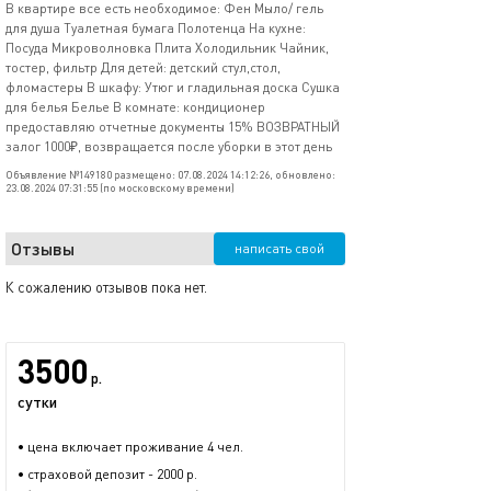
В квартире все есть необходимое: Фен Мыло/ гель
для душа Туалетная бумага Полотенца На кухне:
Посуда Микроволновка Плита Холодильник Чайник,
тостер, фильтр Для детей: детский стул,стол,
фломастеры В шкафу: Утюг и гладильная доска Сушка
для белья Белье В комнате: кондиционер
предоставляю отчетные документы 15% ВОЗВРАТНЫЙ
залог 1000₽, возвращается после уборки в этот день
Объявление №149180 размещено: 07.08.2024 14:12:26, обновлено:
23.08.2024 07:31:55 (по московскому времени)
Отзывы
написать свой
К сожалению отзывов пока нет.
3500
р.
сутки
• цена включает проживание 4 чел.
• страховой депозит - 2000 р.