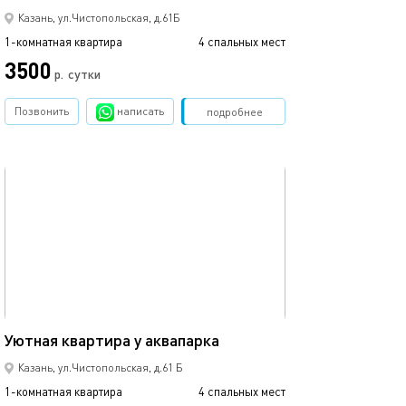
Казань, ул.Чистопольская, д.61Б
1-комнатная квартира
4 спальных мест
1-комнатная квартира
3500
р.
сутки
от
Позвонить
написать
Забронировать
подробнее
обновлено 27.12.2022
Ещё фото
40м²
Квартира у аква
Уютная квартира у аквапарка
Казань, ул.Чистопольская, д.61 Б
1-комнатная квартира
4 спальных мест
1-комнатная квартира