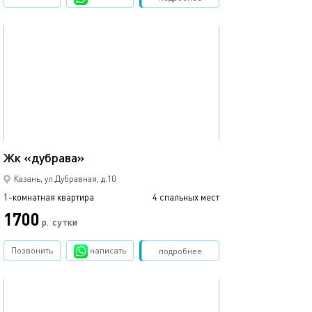
обновлено 10.12.2024
Ещё фото
46м²
Жк «дубрава»
Уютная студия в
Казань, ул.Дубравная, д.10
1-комнатная квартира
4 спальных мест
1-комнатная квартира
1700
р.
сутки
от
Позвонить
написать
Забронировать
подробнее
обновлено 22.03.2022