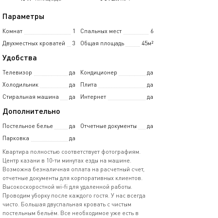
Параметры
Комнат
1
Спальных мест
6
Двухместных кроватей
3
Общая площадь
45м²
Удобства
Телевизор
да
Кондиционер
да
Холодильник
да
Плита
да
Стиральная машина
да
Интернет
да
Дополнительно
Постельное белье
да
Отчетные документы
да
Парковка
да
Квартира полностью соответствует фотографиям.
Центр казани в 10-ти минутах езды на машине.
Возможна безналичная оплата на расчетный счет,
отчетные документы для корпоративных клиентов.
Высокоскоростной wi-fi для удаленной работы.
Проводим уборку после каждого гостя. У нас всегда
чисто. Большая двуспальная кровать с чистым
постельным бельём. Все необходимое уже есть в