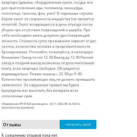
квартире (диваны, оборудованная кухня, посуда, все
для приготовления еды, телевизор, ванна/душ,
полотенца, тапочки, фен, утюг). В отдельных случаях
берем залог за сохранность имущества (не является
оплатой). Залог возвращается в день отъезда после
уборки при отсутствии повреждений и ущерба. При
себе необходимо иметь документ удостоверяющий
личность. Стоимость суток проживания зависит от дат,
сезона, количества человек и продолжительности
бронирования. Уточняйте, пожалуйста, в календаре.
Внимание! Заезд после 12: 00 Выезд до 12: 00 Ранний
заезд и поздний выезд возможны за дополнительную
плату, если квартира свободна. Обсуждается
индивидуально. Режим тишины с 22: 00 до 9: 00.
Количество проживающих лиц не должно превышать
заявленого. За нарушение правил мы будем
вынуждены вас выселить без возврата всех
оплаченных сумм.
Объявление №151565 размещено: 20.11.2024 08:26:50 (по
московскому времени)
Отзывы
написать свой
К сожалению отзывов пока нет.