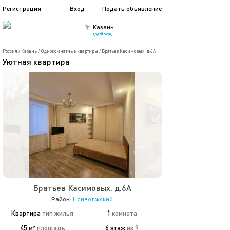
Регистрация
Вход
Подать объявление
Казань
другой город
Россия
/
Казань
/
Однокомнатные квартиры
/
Братьев Касимовых, д.6А
Уютная квартира
Братьев Касимовых, д.6А
Район:
Приволжский
Квартира
тип жилья
1
комната
45 м²
площадь
6 этаж
из 9