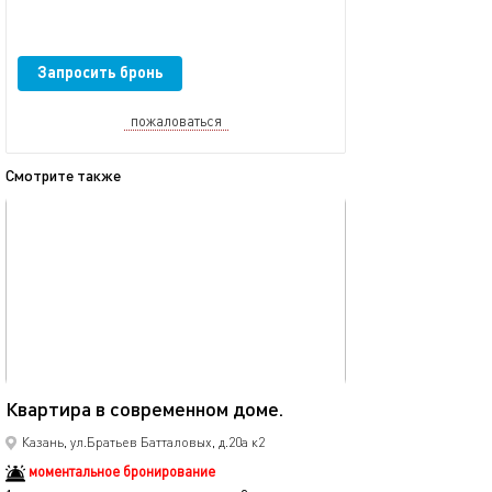
Запросить бронь
пожаловаться
Смотрите также
обновлено 04.02.2025
Ещё фото
35м²
Квартира в современном доме.
Новая однокомн
Казань, ул.Братьев Батталовых, д.20а к2
моментальное бронирование