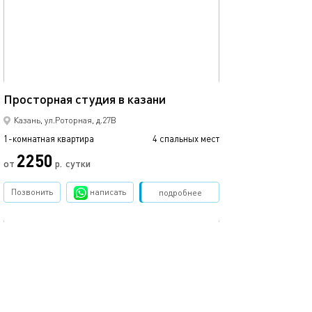
Ещё фото
42м²
Просторная студия в казани
Уютная студия в
Казань, ул.Роторная, д.27В
1-комнатная квартира
4 спальных мест
1-комнатная квартира
2250
от
р.
сутки
от
Позвонить
написать
Забронировать
подробнее
обновлено 18.08.2025
Ещё фото