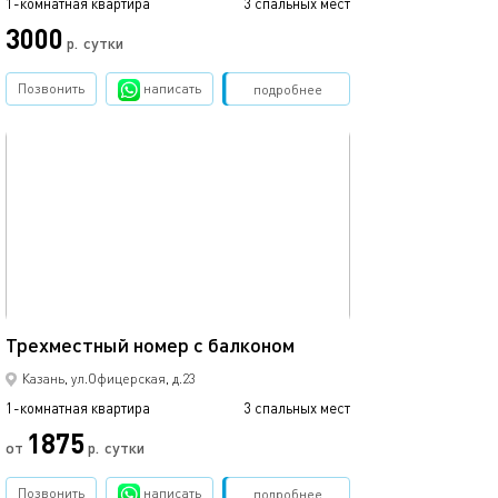
1-комнатная квартира
3 спальных мест
1-комнатная квартира
3000
3500
р.
сутки
Позвонить
написать
Забронировать
подробнее
обновлено 02.04.2024
Ещё фото
25м²
Трехместный номер с балконом
4-х местный но
Казань, ул.Офицерская, д.23
1-комнатная квартира
3 спальных мест
1-комнатная квартира
1875
от
р.
сутки
от
Позвонить
написать
Забронировать
подробнее