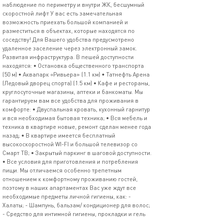
наблюдение по периметру и внутри ЖК, бесшумный
скоростной лифт У вас есть замечательная
возможность приехать большой компанией и
разместиться в объектах, которые находятся по
соседству! Для Вашего удобства предусмотрено
удаленное заселение через электронный замок.
Развитая инфраструктура. В пешей доступности
находятся: • Остановка общественного транспорта
(50 м) • Аквапарк «Ривьера» (1.1 км) • Татнефть Арена
(Ледовый дворец спорта) (1.5 км) • Кафе и рестораны,
круглосуточные магазины, аптеки и банкоматы. Мы
гарантируем вам все удобства для проживания в
комфорте: • Двуспальная кровать, кухонный гарнитур
и вся необходимая бытовая техника; • Вся мебель и
техника в квартире новые, ремонт сделан менее года
назад; • В квартире имеется бесплатный
высокоскоростной WI-FI и большой телевизор со
Смарт ТВ; • Закрытый паркинг в шаговой доступности.
• Все условия для приготовления и потребления
пищи. Мы отличаемся особенно трепетным
отношением к комфортному проживанию гостей,
поэтому в наших апартаментах Вас уже ждут все
необходимые предметы личной гигиены, как: -
Халаты; - Шампунь, бальзам/ кондиционер для волос;
- Средство для интимной гигиены, прокладки и гель