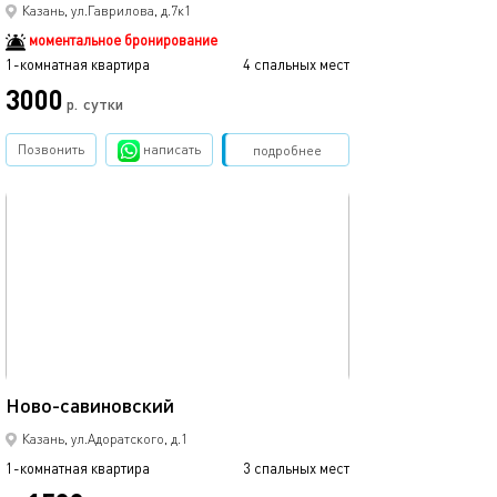
Казань, ул.Гаврилова, д.7к1
моментальное бронирование
1-комнатная квартира
4 спальных мест
1-комнатная квартира
3000
2990
р.
сутки
Позвонить
написать
Забронировать
подробнее
обновлено 12.03.2024
Ещё фото
43м²
Ново-савиновский
Аквапарк ривье
Казань, ул.Адоратского, д.1
1-комнатная квартира
3 спальных мест
1-комнатная квартира