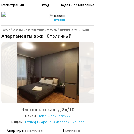
Регистрация
Вход
Подать объявление
Казань
другой город
Россия
/
Казань
/
Однокомнатные квартиры
/
Чистопольская, д. 86/10
Апартаменты в жк "Столичный"
Чистопольская, д.86/10
Район:
Ново-Савиновский
Рядом:
Татнефть Арена
,
Аквапарк Ривьера
Квартира
тип жилья
1
комната