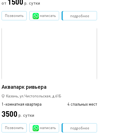
1500
от
р.
сутки
от
Позвонить
написать
Забронировать
подробнее
обновлено 09.03.2024
Ещё фото
44м²
Аквапарк ривьера
С видом на кол
Казань, ул.Чистопольская, д.61Б
1-комнатная квартира
4 спальных мест
1-комнатная квартира
3500
р.
сутки
от
Позвонить
написать
Забронировать
подробнее