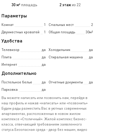
30 м²
площадь
2 этаж
из 22
Параметры
Комнат
1
Спальных мест
2
Двухместных кроватей
1
Общая площадь
30м²
Удобства
Телевизор
да
Холодильник
да
Плита
да
Стиральная машина
да
Интернет
да
Дополнительно
Постельное белье
да
Отчетные документы
да
Парковка
да
Вы можете написать или позвонить нам, перейдя в
наш профиль и нажав «написать» или «позвонить»
Будем рады разместить Вас в уютных современных
апартаментах, расположенных в новом жилом
комплексе «Столичный». Жилой комплекс бизнес-
класса, отвечающий требованиям заявленного
статуса.Безопасная среда - двор без машин, видео