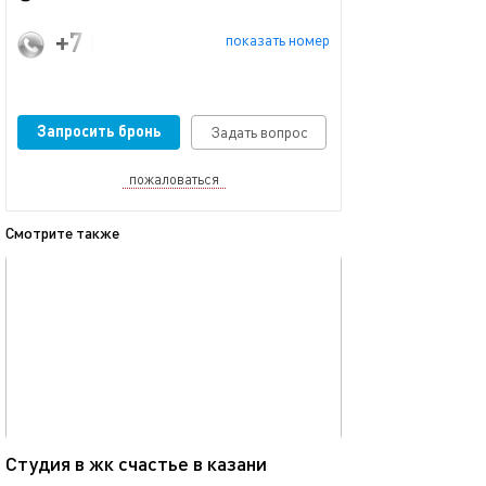
+7 (987) 260-78-88
показать номер
Запросить бронь
Задать вопрос
пожаловаться
Смотрите также
обновлено 04.01.2026
Ещё фото
40м²
Студия в жк счастье в казани
Рядом с центро