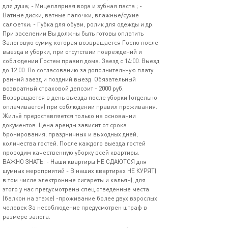
для душа; - Мицеллярная вода и зубная паста ; -
Ватные диски, ватные палочки, влажные/сухие
салфетки; - Губка для обуви, ролик для одежды и др.
При заселении Вы должны быть готовы оплатить
Залоговую сумму, которая возвращается Гостю после
выезда и уборки, при отсутствии повреждений и
соблюдении Гостем правил дома. Заезд с 14:00. Выезд
до 12:00. По согласованию за дополнительную плату
ранний заезд и поздний выезд. Обязательный
возвратный страховой депозит - 2000 руб.
Возвращается в день выезда после уборки (отдельно
оплачивается) при соблюдении правил проживания.
Жильё предоставляется только на основании
документов. Цена аренды зависит от срока
бронирования, праздничных и выходных дней,
количества гостей. После каждого выезда гостей
проводим качественную уборку всей квартиры.
ВАЖНО ЗНАТЬ: - Наши квартиры НЕ СДАЮТСЯ для
шумных мероприятий - В наших квартирах НЕ КУРЯТ(
в том числе электронные сигареты и кальян), для
этого у нас предусмотрены спец.отведенные места
(балкон на этаже) -проживание более двух взрослых
человек За несоблюдение предусмотрен штраф в
размере залога.