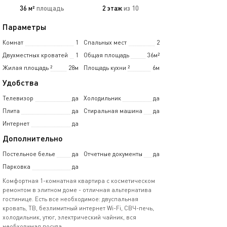
36 м²
площадь
2 этаж
из 10
Параметры
Комнат
1
Спальных мест
2
Двухместных кроватей
1
Общая площадь
36м²
Жилая площадь
²
28м
Площадь кухни
²
6м
Удобства
Телевизор
да
Холодильник
да
Плита
да
Стиральная машина
да
Интернет
да
Дополнительно
Постельное белье
да
Отчетные документы
да
Парковка
да
Комфортная 1-комнатная квартира с косметическом
ремонтом в элитном доме - отличная альтернатива
гостинице. Есть все необходимое: двуспальная
кровать, ТВ, безлимитный интернет Wi-Fi, СВЧ-печь,
холодильник, утюг, электрический чайник, вся
необходимая посуда.