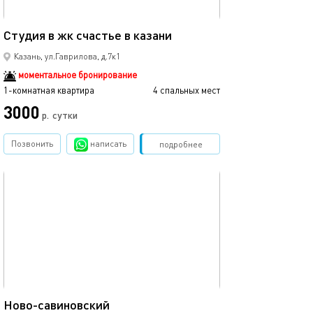
40м²
Студия в жк счастье в казани
Рядом с центро
Казань, ул.Гаврилова, д.7к1
моментальное бронирование
1-комнатная квартира
4 спальных мест
1-комнатная квартира
3000
2990
р.
сутки
Позвонить
написать
Забронировать
подробнее
обновлено 12.03.2024
Ещё фото
43м²
Ново-савиновский
Аквапарк ривье