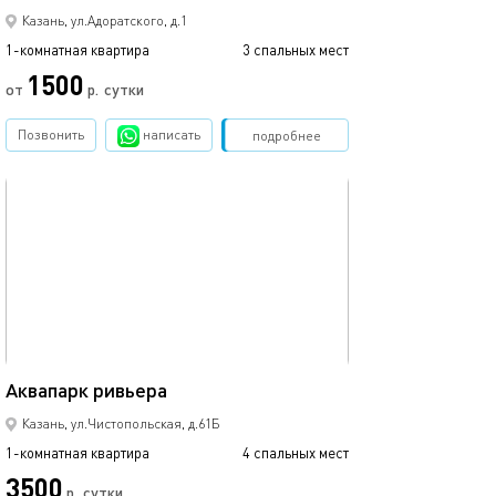
Казань, ул.Адоратского, д.1
1-комнатная квартира
3 спальных мест
1-комнатная квартира
1500
от
р.
сутки
от
Позвонить
написать
Забронировать
подробнее
обновлено 09.03.2024
Ещё фото
44м²
Аквапарк ривьера
С видом на кол
Казань, ул.Чистопольская, д.61Б
1-комнатная квартира
4 спальных мест
1-комнатная квартира
3500
р.
сутки
от