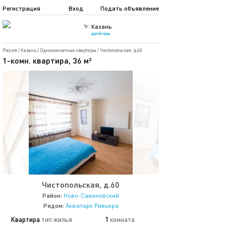
Регистрация
Вход
Подать объявление
Казань
другой город
Россия
/
Казань
/
Однокомнатные квартиры
/
Чистопольская, д.60
1-комн. квартира, 36 м²
Чистопольская, д.60
Район:
Ново-Савиновский
Рядом:
Аквапарк Ривьера
Квартира
тип жилья
1
комната