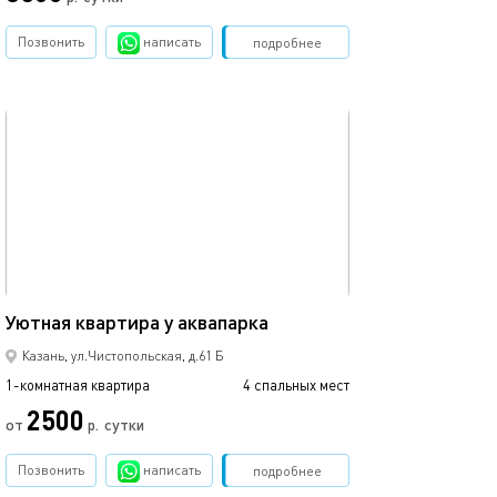
Позвонить
написать
Забронировать
подробнее
обновлено 27.12.2022
Ещё фото
40м²
Квартира у аква
Уютная квартира у аквапарка
Казань, ул.Чистопольская, д.61 Б
1-комнатная квартира
4 спальных мест
1-комнатная квартира
2500
от
р.
сутки
от
Позвонить
написать
Забронировать
подробнее